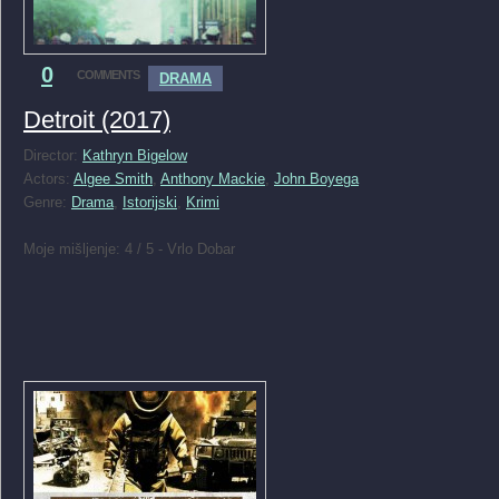
0
COMMENTS
DRAMA
Detroit (2017)
Director:
Kathryn Bigelow
Actors:
Algee Smith
,
Anthony Mackie
,
John Boyega
Genre:
Drama
,
Istorijski
,
Krimi
Moje mišljenje: 4 / 5 - Vrlo Dobar