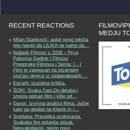
RECENT REACTIONS
FILMOVI
MEDJU TO
Milan Stanković: autor ovog teksta
nije naveo da LILIKA ne samo da…
Najbolji FIlmovi u 2026 – Prva
Polovina Godine | Filmovi
Preporuke Filmova i Serija: […]
Film je zasnovan na stvarnom
slučaju otmice iz sedamdesetih.…
Egzarh: izuzetna kritika.
ŠOKI: Svaka čast.Do detalja i
smisla opisan film i više od…
Davor: Izvrsna analiza filma. Jučer
sam ga gledao na Klasik.tv i…
Svetlana: Prevelika ocekivanja.
Svakako fim ostavlja utisak.
Nesvakidasnji, nesto novo