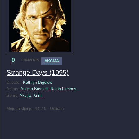
0
COMMENTS
AKCIJA
Strange Days (1995)
Director:
Kathryn Bigelow
Actors:
Angela Bassett
,
Ralph Fiennes
Genre:
Akcija
,
Krimi
Moje mišljenje: 4.5 / 5 - Odličan