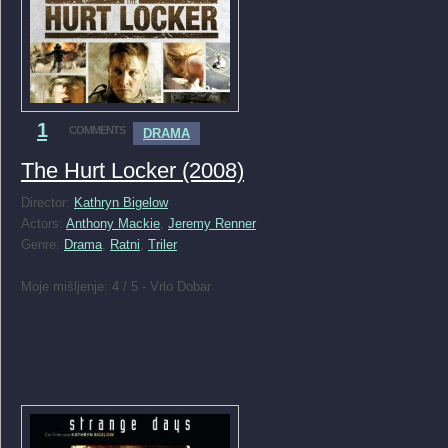
1
COMMENTS
DRAMA
The Hurt Locker (2008)
Director:
Kathryn Bigelow
Actors:
Anthony Mackie
,
Jeremy Renner
Genre:
Drama
,
Ratni
,
Triler
Moje mišljenje: 4 / 5 - Vrlo Dobar