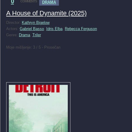
0
COMMENTS
DRAMA
A House of Dynamite (2025)
Director:
Kathryn Bigelow
Actors:
Gabriel Basso
,
Idris Elba
,
Rebecca Ferguson
Genre:
Drama
,
Triler
Moje mišljenje: 3 / 5 - Prosečan