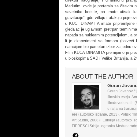
direktor fotografije) i dinamičnu prat
Međutim, ovde je preterala sa čitavim ni
savetnika koriste, pa imate utisak
gravitacije”, gde vitlaju i atakuju pojmov
u KUĆI DINAMITA imate pripremljene u i
gledalac je uglavnom pretrpan terminima 
napada sa nuklearnim potencijalom, a prav
li je eksperiment sa formom (najve
naracijom bio pametan izbor za jednu o
Film KUĆA DINAMITA premijerno je predst
u bioskopima SAD i Velike Britanija, a 24
ABOUT THE AUTHOR
Goran Jovano
Goran Jovanović je
filmskih eseja: Am
filmdevedesetih (
u raljama tranzici
ere (autorsko izdanje, 2013), Poljski fi
Art Studio, 2008) i Euforija (autorsko iz
FIPRESCI Srbija, ogranka Međunarodne f