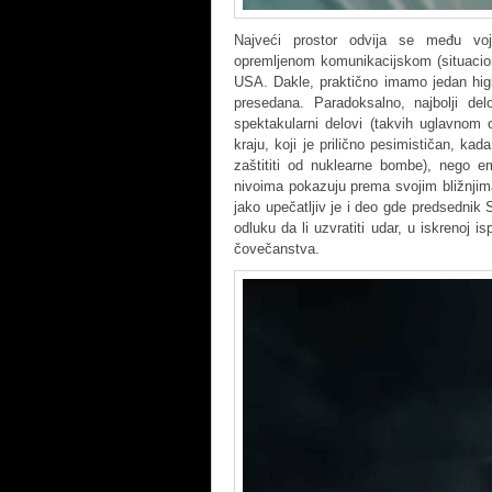
Najveći prostor odvija se među voj
opremljenom komunikacijskom (situacion
USA. Dakle, praktično imamo jedan high
presedana. Paradoksalno, najbolji del
spektakularni delovi (takvih uglavno
kraju, koji je prilično pesimističan, k
zaštititi od nuklearne bombe), nego e
nivoima pokazuju prema svojim bližnjima
jako upečatljiv je i deo gde predsedn
odluku da li uzvratiti udar, u iskrenoj
čovečanstva.