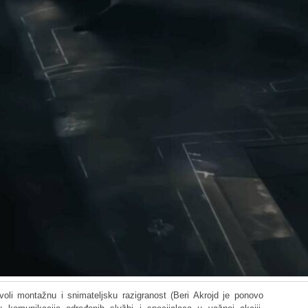
oli montažnu i snimateljsku razigranost (Beri Akrojd je ponovo