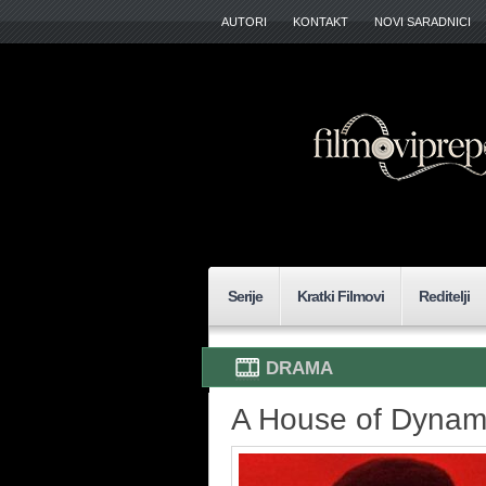
AUTORI
KONTAKT
NOVI SARADNICI
Serije
Kratki Filmovi
Reditelji
DRAMA
A House of Dynami