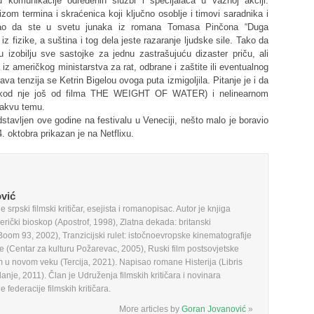
nju komunikacije određenih službi i specijalaca u važnoj akciji.
zom termina i skraćenica koji ključno osoblje i timovi saradnika i
 kao da ste u svetu junaka iz romana Tomasa Pinčona “Duga
i iz fizike, a suština i tog dela jeste razaranje ljudske sile. Tako da
zobilju sve sastojke za jednu zastrašujuću dizaster priču, ali
iz američkog ministarstva za rat, odbrane i zaštite ili eventualnog
a tenzija se Ketrin Bigelou ovoga puta izmigoljila. Pitanje je i da
ći kod nje još od filma THE WEIGHT OF WATER) i nelinearnom
vakvu temu.
avljen ove godine na festivalu u Veneciji, nešto malo je boravio
. oktobra prikazan je na Netflixu.
vić
 srpski filmski kritičar, esejista i romanopisac. Autor je knjiga
erički bioskop (Apostrof, 1998), Zlatna dekada: britanski
Boom 93, 2002), Tranzicijski rulet: istočnoevropske kinematografije
je (Centar za kulturu Požarevac, 2005), Ruski film postsovjetske
lm u novom veku (Tercija, 2021). Napisao romane Histerija (Libris
danje, 2011). Član je Udruženja filmskih kritičara i novinara
ederacije filmskih kritičara.
More articles by
Goran Jovanović
»