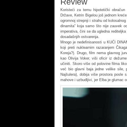
Review
Koristeći za temu hipotetički obraču
Države, Ketrin Bigelou još jednom kreće 
ogromnoj strepnji i strahu od kolosalnog
dinamita” koja samo što nije zauvek odl
imperativa, čini se da ugledna rediteljka
dosadašnjih ostvarenja.
Mnogo je nedefinisanosti u KUĆI DINAMI
koji preti nuklearnim razaranjem Čikaga
Koreja?). Drugo, film nema glavnog jun
kao Olivija Voker, viši oficir iz dežu
učiniti. Skoro više od polovine filma lik
već bio glavni baja jedne velike sile
Najšulera), dobija više prostora posle 
mahove i uzbudljivi, jer Elba je glumac o