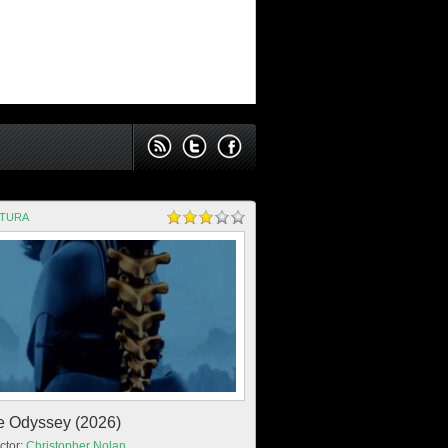
NTURA
e Odyssey (2026)
ctor:
Christopher Nolan