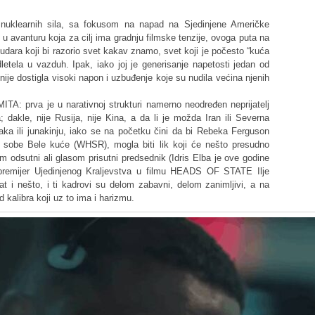
n nuklearnih sila, sa fokusom na napad na Sjedinjene Američke
u avanturu koja za cilj ima gradnju filmske tenzije, ovoga puta na
 udara koji bi razorio svet kakav znamo, svet koji je počesto “kuća
etela u vazduh. Ipak, iako joj je generisanje napetosti jedan od
 nije dostigla visoki napon i uzbuđenje koje su nudila većina njenih
TA: prva je u narativnoj strukturi namerno neodređen neprijatelj
; dakle, nije Rusija, nije Kina, a da li je možda Iran ili Severna
aka ili junakinju, iako se na početku čini da bi Rebeka Ferguson
rne sobe Bele kuće (WHSR), mogla biti lik koji će nešto presudno
om odsutni ali glasom prisutni predsednik (Idris Elba je ove godine
, premijer Ujedinjenog Kraljevstva u filmu HEADS OF STATE Ilje
sat i nešto, i ti kadrovi su delom zabavni, delom zanimljivi, a na
d kalibra koji uz to ima i harizmu.