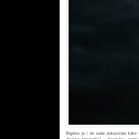
Bigelou je i do sada pokazivala kako v