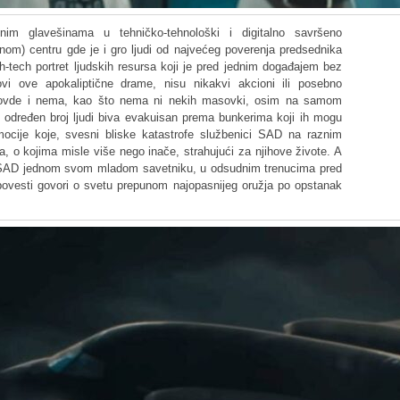
nim glavešinama u tehničko-tehnološki i digitalno savršeno
om) centru gde je i gro ljudi od najvećeg poverenja predsednika
-tech portret ljudskih resursa koji je pred jednim događajem bez
ovi ove apokaliptične drame, nisu nikakvi akcioni ili posebno
m ovde i nema, kao što nema ni nekih masovki, osim na samom
ada određen broj ljudi biva evakuisan prema bunkerima koji ih mogu
mocije koje, svesni bliske katastrofe službenici SAD na raznim
, o kojima misle više nego inače, strahujući za njihove živote. A
ik SAD jednom svom mladom savetniku, u odsudnim trenucima pred
 ispovesti govori o svetu prepunom najopasnijeg oružja po opstanak