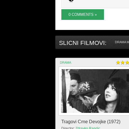
0 COMMENTS »
SLICNI FILMOVI:
DRAMA M
DRAMA
Tragovi Crne Devojke (1972)
Director:
Zdravko Randic