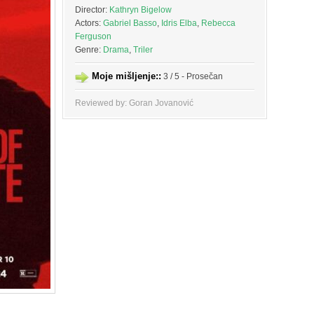
Director:
Kathryn Bigelow
Actors:
Gabriel Basso
,
Idris Elba
,
Rebecca
Ferguson
Genre:
Drama
,
Triler
Moje mišljenje::
3 / 5 - Prosečan
Reviewed by: Goran Jovanović