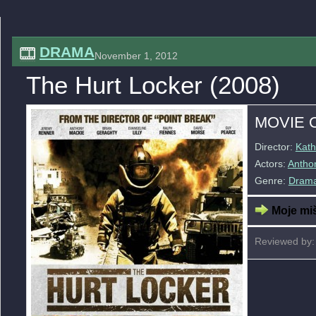
DRAMA
November 1, 2012
The Hurt Locker (2008)
MOVIE 
Director:
Kath
Actors:
Antho
Genre:
Dram
Moje miš
Reviewed by: