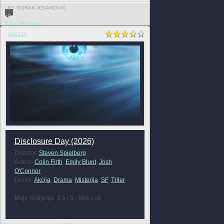
BY GORAN JOVANOVIĆ
0
FULL REVIEW »
AKCIJA
Disclosure Day (2026)
Director:
Steven Spielberg
Actors:
Colin Firth
,
Emily Blunt
,
Josh
O'Connor
Genre:
Akcija
,
Drama
,
Misterija
,
SF
,
Triler
Moje mišljenje: 3.5 / 5 - Nije Loš