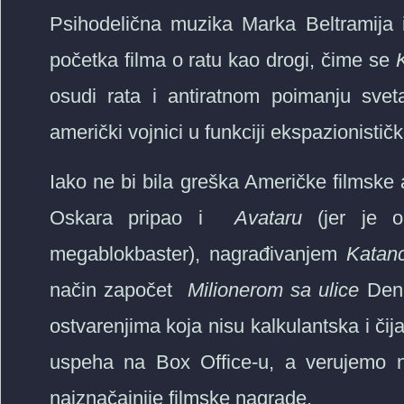
Psihodelična muzika Marka Beltramija i
početka filma o ratu kao drogi, čime se
osudi rata i antiratnom poimanju sveta
američki vojnici u funkciji ekspazionistič
Iako ne bi bila greška Američke filmsk
Oskara pripao i
Avataru
(jer je 
megablokbaster), nagrađivanjem
Katan
način započet
Milionerom sa ulice
Deni
ostvarenjima koja nisu kalkulantska i čija 
uspeha na Box Office-u, a verujemo ni
najznačajnije filmske nagrade.