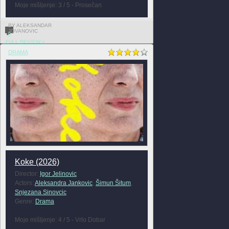
Moje mišljenje: 3 / 5 - Prosečan
BY ALEKSANDAR
JOVANOVIC
0
FULL REVIEW »
DRAMA
Koke (2026)
Director:
Igor Jelinovic
Actors:
Aleksandra Jankovic
,
Šimun Šitum
,
Snjezana Sinovcic
Genre:
Drama
Moje mišljenje: 4 / 5 - Vrlo Dobar