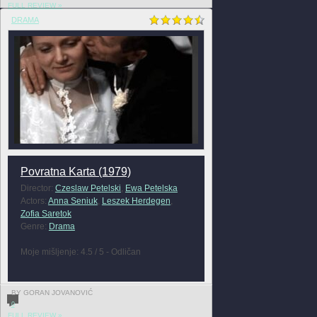
FULL REVIEW »
DRAMA
Povratna Karta (1979)
Director:
Czeslaw Petelski
,
Ewa Petelska
Actors:
Anna Seniuk
,
Leszek Herdegen
,
Zofia Saretok
Genre:
Drama
Moje mišljenje: 4.5 / 5 - Odličan
BY GORAN JOVANOVIĆ
0
FULL REVIEW »