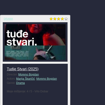
DRAMA
Tudje Stvari (2025)
Director:
Moreno Bogdan
Actors:
Marija Škaričić
,
Moreno Bogdan
Genre:
Drama
Moje mišljenje: 4 / 5 - Vrlo Dobar