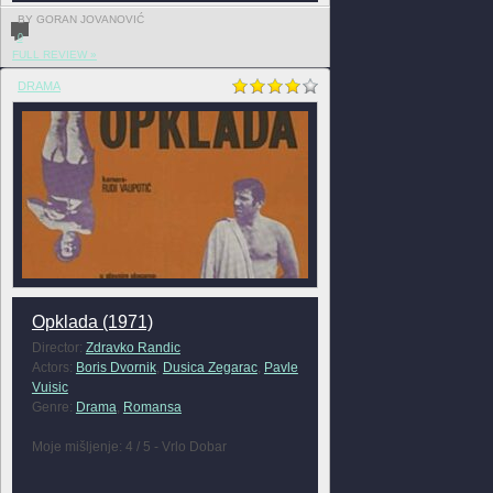
BY GORAN JOVANOVIĆ
0
FULL REVIEW »
DRAMA
Opklada (1971)
Director:
Zdravko Randic
Actors:
Boris Dvornik
,
Dusica Zegarac
,
Pavle
Vuisic
Genre:
Drama
,
Romansa
Moje mišljenje: 4 / 5 - Vrlo Dobar