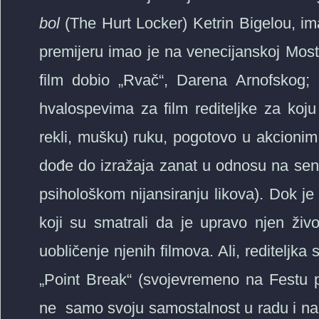
bol
(The Hurt Locker)
Ketrin Bigelou, im
premijeru imao je na venecijanskoj Mostr
film dobio „Rvač“, Darena Arnofskog; u
hvalospevima za film rediteljke za koju
rekli, mušku) ruku, pogotovo u akcionim
dođe do izražaja zanat u odnosu na senzibi
psihološkom nijansiranju likova). Dok j
koji su smatrali da je upravo njen živo
uobličenje njenih filmova. Ali, rediteljka 
„Point Break“ (svojevremeno na Festu p
ne samo svoju samostalnost u radu i na