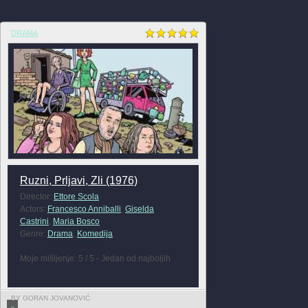
DRAMA
Ruzni, Prljavi, Zli (1976)
Director:
Ettore Scola
Actors:
Francesco Anniballi
,
Giselda
Castrini
,
Maria Bosco
Genre:
Drama
,
Komedija
Moje mišljenje: 5 / 5 - Jedan od najboljih
BY GORAN JOVANOVIĆ