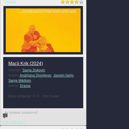
DRAMA
Macji Krik (2024)
Director:
Sanja Zivkovic
Actors:
Andrijana Djordjevic
,
Jasmin Geljo
,
Sanja Mikitisin
Genre:
Drama
Moje mišljenje: 4 / 5 - Vrlo Dobar
BY GORAN JOVANOVIĆ
0
FULL REVIEW »