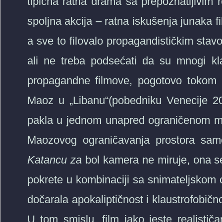
tipična ratna drama sa prepoznatljivim r
spoljna akcija – ratna iskušenja junaka 
a sve to filovalo propagandističkim stavo
ali ne treba podsećati da su mnogi kl
propagandne filmove, pogotovo tokom 
Maoz u „Libanu“(pobedniku Venecije 200
pakla u jednom unapred ograničenom mi
Maozovog ograničavanja prostora samo
Katancu za
bol kamera ne miruje, ona s
pokrete u kombinaciji sa snimateljskom opt
dočarala apokaliptičnost i klaustrofobično
U tom smislu, film iako jeste realističa