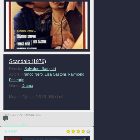
Scandalo (1976)
Director:
Salvatore Samperi
Actors:
Franco Nero
,
Lisa Gastoni
,
Raymond
Pellegrin
Genre:
Drama
Moje mišljenje: 3.5 / 5 - Nije Loš
BY GORAN JOVANOVIĆ
0
FULL REVIEW »
DRAMA