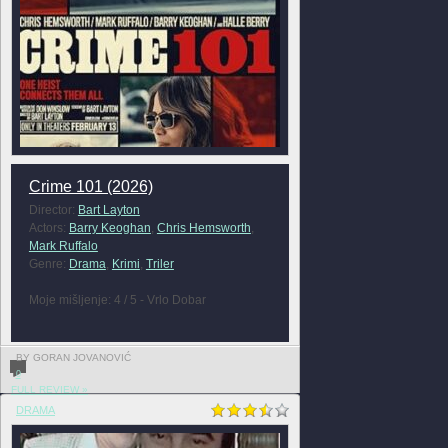
Crime 101 (2026)
Director:
Bart Layton
Actors:
Barry Keoghan
,
Chris Hemsworth
,
Mark Ruffalo
Genre:
Drama
,
Krimi
,
Triler
Moje mišljenje: 4 / 5 - Vrlo Dobar
BY GORAN JOVANOVIĆ
0
FULL REVIEW »
DRAMA