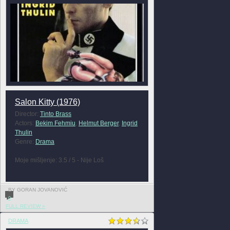
Salon Kitty (1976)
Director:
Tinto Brass
Actors:
Bekim Fehmiu
,
Helmut Berger
,
Ingrid
Thulin
Genre:
Drama
Moje mišljenje: 3.5 / 5 - Nije Loš
BY GORAN JOVANOVIĆ
0
FULL REVIEW »
DRAMA