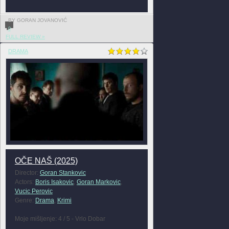
BY GORAN JOVANOVIĆ
0
FULL REVIEW »
DRAMA
OČE NAŠ (2025)
Director:
Goran Stankovic
Actors:
Boris Isakovic
,
Goran Markovic
,
Vucic Perovic
Genre:
Drama
,
Krimi
Moje mišljenje: 4 / 5 - Vrlo Dobar