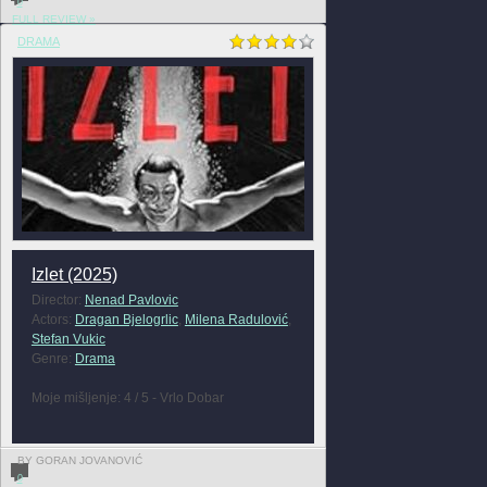
0
FULL REVIEW »
DRAMA
Izlet (2025)
Director:
Nenad Pavlovic
Actors:
Dragan Bjelogrlic
,
Milena Radulović
,
Stefan Vukic
Genre:
Drama
Moje mišljenje: 4 / 5 - Vrlo Dobar
BY GORAN JOVANOVIĆ
0