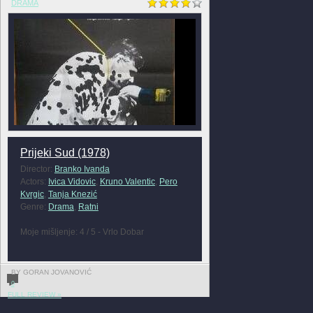
DRAMA
Prijeki Sud (1978)
Director:
Branko Ivanda
Actors:
Ivica Vidovic
,
Kruno Valentic
,
Pero
Kvrgic
,
Tanja Knezić
Genre:
Drama
,
Ratni
Moje mišljenje: 4 / 5 - Vrlo Dobar
BY GORAN JOVANOVIĆ
0
FULL REVIEW »