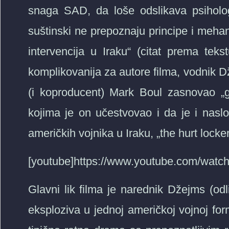
snaga SAD, da loše odslikava psihologi
suštinski ne prepoznaju principe i meha
intervencija u Iraku“ (citat prema tek
komplikovanija za autore filma, vodnik Dž
(i koproducent) Mark Boul zasnovao „g
kojima je on učestvovao i da je i nasl
američkih vojnika u Iraku, „the hurt locker“
[youtube]https://www.youtube.com/wat
Glavni lik filma je narednik Džejms (od
eksploziva u jednoj američkoj vojnoj form