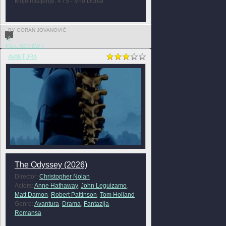
Moje mišljenje: 4 / 5 - Vrlo Dobar
BY GORAN JOVANOVIĆ
0
FULL REVIEW »
AVANTURA
The Odyssey (2026)
Director:
Christopher Nolan
Actors:
Anne Hathaway
,
John Leguizamo
,
Matt Damon
,
Robert Pattinson
,
Tom Holland
Genre:
Avantura
,
Drama
,
Fantazija
,
Romansa