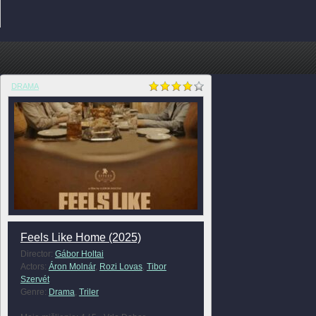
DRAMA
Feels Like Home (2025)
Director:
Gábor Holtai
Actors:
Áron Molnár
,
Rozi Lovas
,
Tibor
Szervét
Genre:
Drama
,
Triler