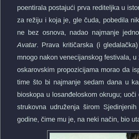
poentirala postajući prva rediteljka u isto
za režiju i koja je, gle čuda, pobedila
ne bez osnova, nadao najmanje jedn
Avatar
. Prava kritičarska (i gledalačka
mnogo nakon venecijanskog festivala, u 2
oskarovskim propozicijama morao da ispu
time što bi najmanje sedam dana u kal
bioskopa u losanđeloskom okrugu; uoči 
strukovna udruženja širom Sjedinjeni
godine, čime mu je, na neki način, bio 