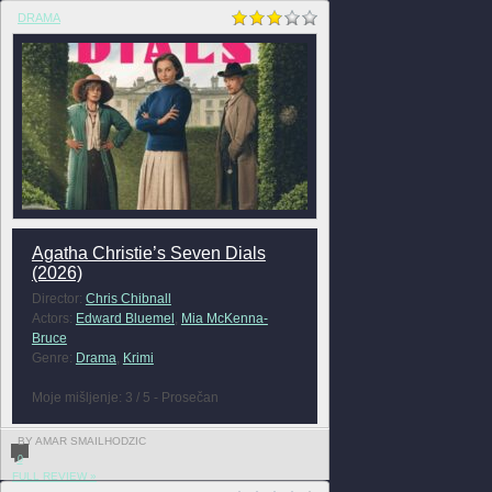
DRAMA
Agatha Christie’s Seven Dials
(2026)
Director:
Chris Chibnall
Actors:
Edward Bluemel
,
Mia McKenna-
Bruce
Genre:
Drama
,
Krimi
Moje mišljenje: 3 / 5 - Prosečan
BY AMAR SMAILHODZIC
0
FULL REVIEW »