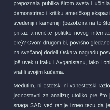
prepoznala publika širom sveta i učinil
demonstrirao i kritiku američkog ekspazi
svedeniji i kamerniji (bezobzira na to št
prikaz američke politike novog interna
ere)? Ovom drugom bi, površno gledano 
na svečanoj dodeli Oskara nagradu posvet
još uvek u Iraku i Avganistanu, tako i oni
vratili svojim kućama.
Međutim, ni estetski ni vanestetski razl
jednostavni za analizu; utoliko pre što
snaga SAD već ranije izneo tezu da je 