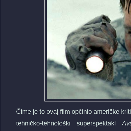
Čime je to ovaj film opčinio američke krit
tehničko-tehnološki superspektakl
Ava