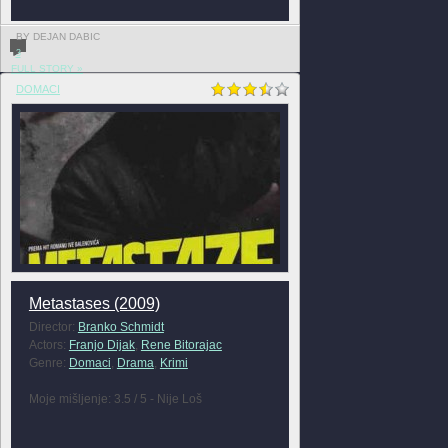
BY DEJAN DABIC
3
FULL STORY »
DOMACI
Metastases (2009)
Director:
Branko Schmidt
Actors:
Franjo Dijak
,
Rene Bitorajac
Genre:
Domaci
,
Drama
,
Krimi
Moje mišljenje: 3.5 / 5 - Nije Loš