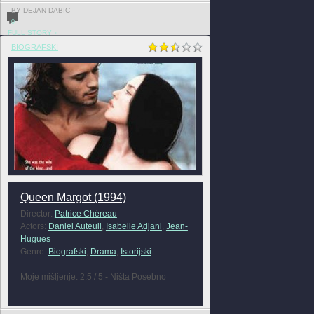
BY DEJAN DABIC
0
FULL STORY »
BIOGRAFSKI
Queen Margot (1994)
Director:
Patrice Chéreau
Actors:
Daniel Auteuil
,
Isabelle Adjani
,
Jean-
Hugues
Genre:
Biografski
,
Drama
,
Istorijski
Moje mišljenje: 2.5 / 5 - Ništa Posebno