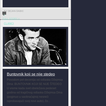
BY DEJAN DABIC
0
FULL STORY »
CLANCI
Buntovnik koji se nije stedeo
Povodom pet decenija od odlaska Džejmsa
Dina: BUNTOVNIK KOJI SE NIJE ŠTEDEO
U vreme kada svet obeležava pedeset
godina od tragičnog odlaska Džejmsa Dina
(poginuo u saobraćajnoj nesreći
isprobavajući svoj novi auto), čo...