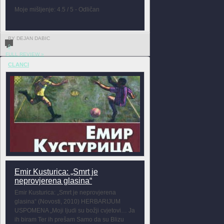
Moje mišljenje: 4.5 / 5 - Odličan
BY DEJAN DABIC
0
FULL REVIEW »
CLANCI
Emir Kusturica: „Smrt je
neprovjerena glasina“
Emir Kusturica: „Smrt je neprovjerena
glasina“ (Novosti, 2010) HERBARIJUM
USPOMENA „Moji ljudi su božji cvjetovi… Ja
ih biram Ter ih prešam Samo da su Blizu