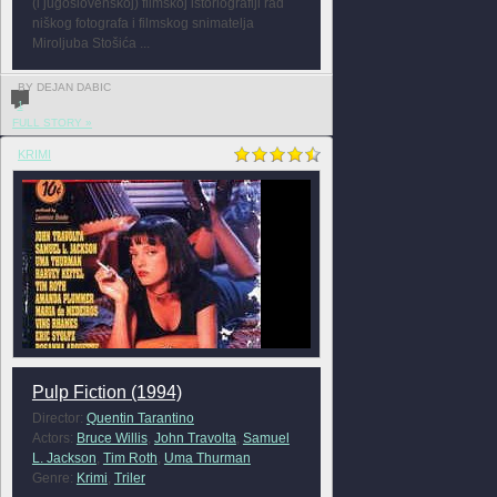
(i jugoslovenskoj) filmskoj istoriografiji rad
niškog fotografa i filmskog snimatelja
Miroljuba Stošića ...
BY DEJAN DABIC
1
FULL STORY »
KRIMI
Pulp Fiction (1994)
Director:
Quentin Tarantino
Actors:
Bruce Willis
,
John Travolta
,
Samuel
L. Jackson
,
Tim Roth
,
Uma Thurman
Genre:
Krimi
,
Triler