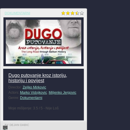
DOKUMENTARNI
Dugo putovanje kroz istoriju,
historiju i povijest
Director:
Zeljko Mirkovic
Actors:
Marko Vidojkovic
,
Miljenko Jergovic
Genre:
Dokumentarni
Moje mišljenje: 3.5 / 5 - Nije Loš
BY DEJAN DABIC
0