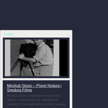
CLANCI
Miroljub Stosic – Pionir Niskog i
Srpskog Filma
Miroljub Stošić, nedovoljno poznati pionir
niškog i srpskog filma OD LIMIJEROVE
KAMERE DO ANIMIRANOG FILMA U srpskoj