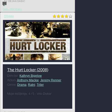
BY DEJAN DABIC
0
FULL REVIEW »
DRAMA
The Hurt Locker (2008)
Director:
Kathryn Bigelow
Actors:
Anthony Mackie
,
Jeremy Renner
Genre:
Drama
,
Ratni
,
Triler
Moje mišljenje: 4 / 5 - Vrlo Dobar