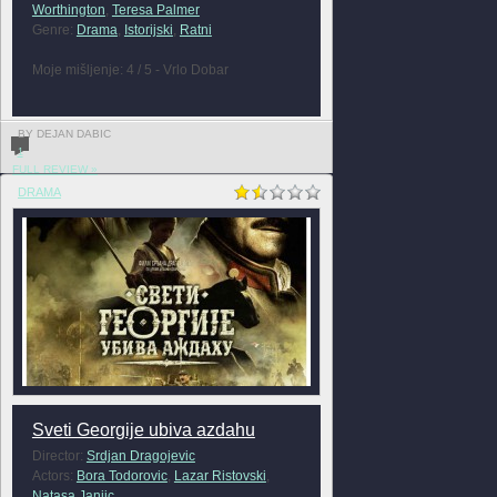
Worthington
,
Teresa Palmer
Genre:
Drama
,
Istorijski
,
Ratni
Moje mišljenje: 4 / 5 - Vrlo Dobar
BY DEJAN DABIC
1
FULL REVIEW »
DRAMA
Sveti Georgije ubiva azdahu
Director:
Srdjan Dragojevic
Actors:
Bora Todorovic
,
Lazar Ristovski
,
Natasa Janjic