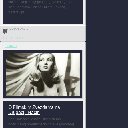
kritičara koji su njega i njegove kolege, pre
svih Borislava Pekića i Mirka Kovača,
nazivali pi...
BY DEJAN DABIC
0
FULL STORY »
CLANCI
O Filmskim Zvezdama na
Drugaciji Nacin
Ana Daleore: „Značaj star sistema u
holivudskoj produkciji do pojave govornog