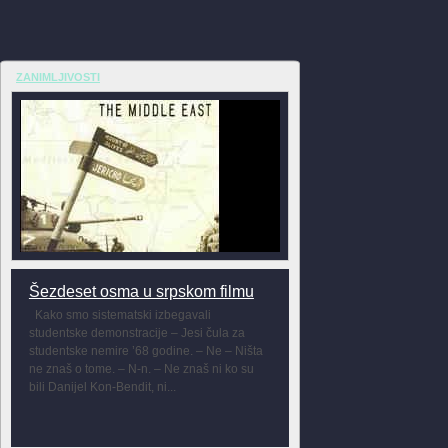
ZANIMLJIVOSTI
Šezdeset osma u srpskom filmu
Kako smo sistematski izbegavali
studentske demonstracije – Jesi čula za
studentske nemire ’68 godine. – Ne – Ništa
ne znaš o tome. – N-n. – Ne znaš ni ko su
bili Danijel Kon-Bendit, ni...