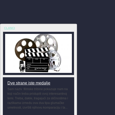
CLANCI
Dve strane iste medalje
Sam naziv filmske tribine pokazuje nam na
koji način treba pristupiti ovoj interesantnoj
temi. Treba, dakle, tragajući za sličnostima i
razlikama između ova dva tipa glumačke
umetnosti, izvršiti njihovu komparaciju i ta...