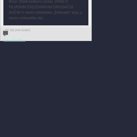
filma“ (Niški kulturni centar, 2009) O
FILMSKIM ZVEZDAMA NA DRUGAČIJI
NAČIN U okviru biblioteke „Eldorado“ koju u
okviru izdavačke del...
BY DEJAN DABIC
0
FULL STORY »