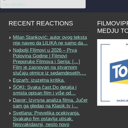
FULL REVIEW »
RECENT REACTIONS
FILMOVI
MEDJU TO
Milan Stanković: autor ovog teksta
nije naveo da LILIKA ne samo da…
Najbolji FIlmovi u 2026 – Prva
Polovina Godine | Filmovi
Preporuke Filmova i Serija: […]
Film je zasnovan na stvarnom
slučaju otmice iz sedamdesetih.…
Egzarh: izuzetna kritika.
ŠOKI: Svaka čast.Do detalja i
smisla opisan film i više od…
Davor: Izvrsna analiza filma. Jučer
sam ga gledao na Klasik.tv i…
Svetlana: Prevelika ocekivanja.
Svakako fim ostavlja utisak.
Nesvakidasnji, nesto novo