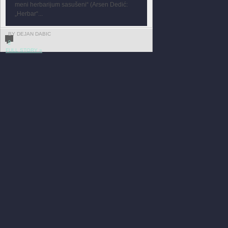
meni herbarijum sasušeni“ (Arsen Dedić:
„Herbar“...
BY DEJAN DABIC
0
FULL STORY »