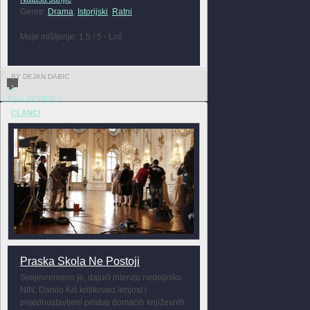
Genre:
Drama
,
Istorijski
,
Ratni
Moje mišljenje: 1.5 / 5 - Loš
BY DEJAN DABIC
1
FULL REVIEW »
CLANCI
Praska Skola Ne Postoji
Svojevremeno je, dajući intervju nedeljniku
NIN, Danilo Kiš kritikovao lenjost i
pojednostavljeni pristup domaćih književnih