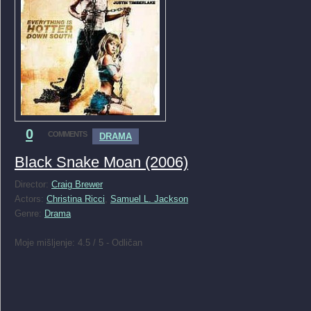
0
COMMENTS
DRAMA
Black Snake Moan (2006)
Director:
Craig Brewer
Actors:
Christina Ricci
,
Samuel L. Jackson
Genre:
Drama
Moje mišljenje: 4.5 / 5 - Odličan