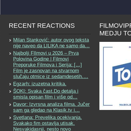
RECENT REACTIONS
FILMOVI
MEDJU TO
Milan Stanković: autor ovog teksta
nije naveo da LILIKA ne samo da…
Najbolji FIlmovi u 2026 – Prva
Polovina Godine | Filmovi
Preporuke Filmova i Serija: […]
Film je zasnovan na stvarnom
slučaju otmice iz sedamdesetih.…
Egzarh: izuzetna kritika.
ŠOKI: Svaka čast.Do detalja i
smisla opisan film i više od…
Davor: Izvrsna analiza filma. Jučer
sam ga gledao na Klasik.tv i…
Svetlana: Prevelika ocekivanja.
Svakako fim ostavlja utisak.
Nesvakidasnji, nesto novo