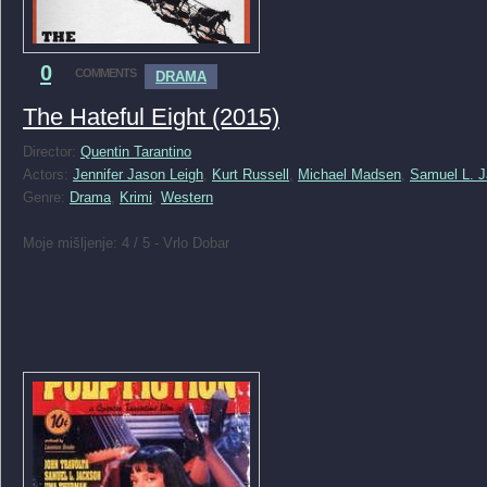
0
COMMENTS
DRAMA
The Hateful Eight (2015)
Director:
Quentin Tarantino
Actors:
Jennifer Jason Leigh
,
Kurt Russell
,
Michael Madsen
,
Samuel L. 
Genre:
Drama
,
Krimi
,
Western
Moje mišljenje: 4 / 5 - Vrlo Dobar