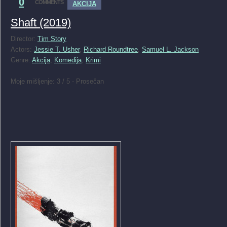
0
COMMENTS
AKCIJA
Shaft (2019)
Director:
Tim Story
Actors:
Jessie T. Usher
,
Richard Roundtree
,
Samuel L. Jackson
Genre:
Akcija
,
Komedija
,
Krimi
Moje mišljenje: 3 / 5 - Prosečan