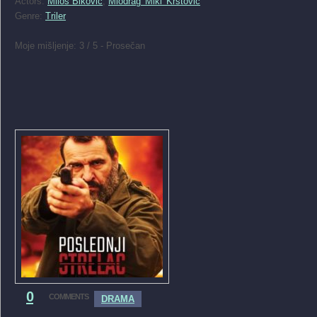
Actors:
Milos Bikovic
,
Miodrag 'Miki' Krstovic
Genre:
Triler
Moje mišljenje: 3 / 5 - Prosečan
0
COMMENTS
DRAMA