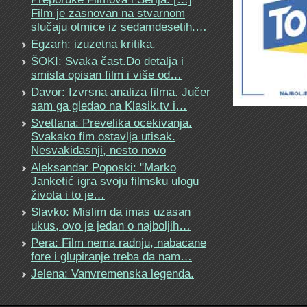
Film je zasnovan na stvarnom
slučaju otmice iz sedamdesetih.…
Egzarh: izuzetna kritika.
ŠOKI: Svaka čast.Do detalja i
smisla opisan film i više od…
Davor: Izvrsna analiza filma. Jučer
sam ga gledao na Klasik.tv i…
Svetlana: Prevelika ocekivanja.
Svakako fim ostavlja utisak.
Nesvakidasnji, nesto novo
Aleksandar Poposki: "Marko
Janketić igra svoju filmsku ulogu
života i to je…
Slavko: Mislim da imas uzasan
ukus, ovo je jedan o najboljih…
Pera: Film nema radnju, nabacane
fore i glupiranje treba da nam…
Jelena: Vanvremenska legenda.