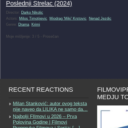
Poslednji Strelac (2024)
Director:
Darko Nikolic
Actors:
Milos Timotijevic
,
Miodrag 'Miki' Krstovic
,
Nenad Jezdic
Genre:
Drama
,
Krimi
Moje mišljenje: 3 / 5 - Prosečan
RECENT REACTIONS
FILMOVI
MEDJU TO
Milan Stanković: autor ovog teksta
nije naveo da LILIKA ne samo da…
Najbolji FIlmovi u 2026 – Prva
Polovina Godine | Filmovi
Preporuke Filmova i Serija: […]