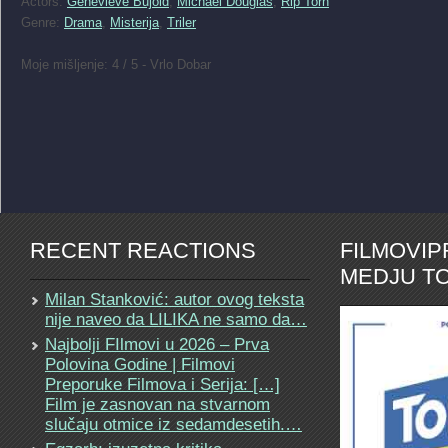
Actors:
Genevieve Bujold
,
Michael Douglas
,
Rip Torn
Genre:
Drama
,
Misterija
,
Triler
Moje mišljenje: 4 / 5 - Vrlo Dobar
RECENT REACTIONS
FILMOVI
MEDJU TO
Milan Stanković: autor ovog teksta
nije naveo da LILIKA ne samo da…
Najbolji FIlmovi u 2026 – Prva
Polovina Godine | Filmovi
Preporuke Filmova i Serija: […]
Film je zasnovan na stvarnom
slučaju otmice iz sedamdesetih.…