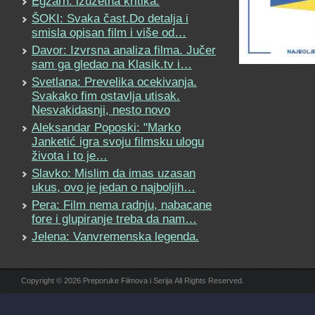
Egzarh: izuzetna kritika.
ŠOKI: Svaka čast.Do detalja i
smisla opisan film i više od…
Davor: Izvrsna analiza filma. Jučer
sam ga gledao na Klasik.tv i…
Svetlana: Prevelika ocekivanja.
Svakako fim ostavlja utisak.
Nesvakidasnji, nesto novo
Aleksandar Poposki: "Marko
Janketić igra svoju filmsku ulogu
života i to je…
Slavko: Mislim da imas uzasan
ukus, ovo je jedan o najboljih…
Pera: Film nema radnju, nabacane
fore i glupiranje treba da nam…
Jelena: Vanvremenska legenda.
Copyright © 2026 Preporuke Filmova i Serija All Rights Reserved.