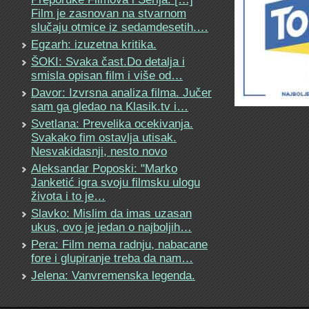
Film je zasnovan na stvarnom
slučaju otmice iz sedamdesetih.…
Egzarh: izuzetna kritika.
ŠOKI: Svaka čast.Do detalja i
smisla opisan film i više od…
Davor: Izvrsna analiza filma. Jučer
sam ga gledao na Klasik.tv i…
Svetlana: Prevelika ocekivanja.
Svakako fim ostavlja utisak.
Nesvakidasnji, nesto novo
Aleksandar Poposki: "Marko
Janketić igra svoju filmsku ulogu
života i to je…
Slavko: Mislim da imas uzasan
ukus, ovo je jedan o najboljih…
Pera: Film nema radnju, nabacane
fore i glupiranje treba da nam…
Jelena: Vanvremenska legenda.