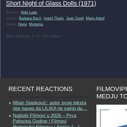
Short Night of Glass Dolls (1971)
Director:
Aldo Lado
Actors:
Barbara Bach
,
Ingrid Thulin
,
Jean Sorel
,
Mario Adorf
Genre:
Horor
,
Misterija
Moje mišljenje: 4 / 5 - Vrlo Dobar
RECENT REACTIONS
FILMOVI
MEDJU TO
Milan Stanković: autor ovog teksta
nije naveo da LILIKA ne samo da…
Najbolji FIlmovi u 2026 – Prva
Polovina Godine | Filmovi
Preporuke Filmova i Serija: […]