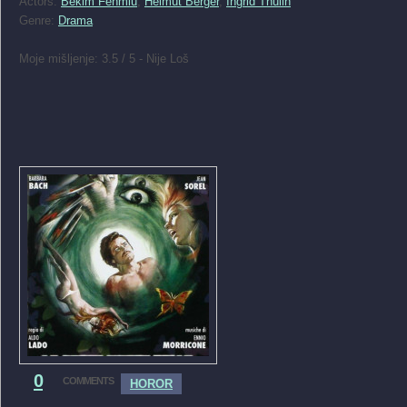
Actors:
Bekim Fehmiu
,
Helmut Berger
,
Ingrid Thulin
Genre:
Drama
Moje mišljenje: 3.5 / 5 - Nije Loš
0
COMMENTS
HOROR