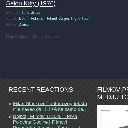
Salon Kitty (1976)
Director:
Tinto Brass
Actors:
Bekim Fehmiu
,
Helmut Berger
,
Ingrid Thulin
Genre:
Drama
Moje mišljenje: 3.5 / 5 - Nije Loš
RECENT REACTIONS
FILMOVI
MEDJU TO
Milan Stanković: autor ovog teksta
nije naveo da LILIKA ne samo da…
Najbolji FIlmovi u 2026 – Prva
Polovina Godine | Filmovi
Preporuke Filmova i Serija: […]