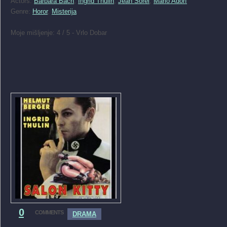
Actors:
Barbara Bach
,
Ingrid Thulin
,
Jean Sorel
,
Mario Adorf
Genre:
Horor
,
Misterija
Moje mišljenje: 4 / 5 - Vrlo Dobar
0
COMMENTS
DRAMA