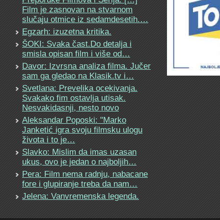
Film je zasnovan na stvarnom
slučaju otmice iz sedamdesetih.…
Egzarh: izuzetna kritika.
ŠOKI: Svaka čast.Do detalja i
smisla opisan film i više od…
Davor: Izvrsna analiza filma. Jučer
sam ga gledao na Klasik.tv i…
Svetlana: Prevelika ocekivanja.
Svakako fim ostavlja utisak.
Nesvakidasnji, nesto novo
Aleksandar Poposki: "Marko
Janketić igra svoju filmsku ulogu
života i to je…
Slavko: Mislim da imas uzasan
ukus, ovo je jedan o najboljih…
Pera: Film nema radnju, nabacane
fore i glupiranje treba da nam…
Jelena: Vanvremenska legenda.