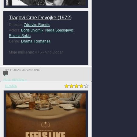
Tragovi Crne Devojke (1972)
Director:
Zdravko Randic
Actors:
Boris Dvornik
,
Neda Spasojevic
,
Ruzica Sokic
Genre:
Drama
,
Romansa
Moje mišljenje: 4 / 5 - Vrlo Dobar
BY GORAN JOVANOVIĆ
0
FULL REVIEW »
DRAMA