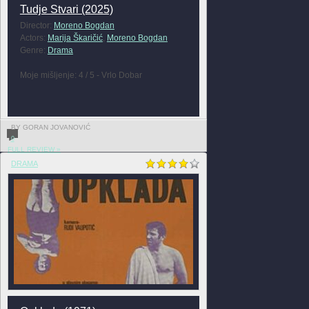
Tudje Stvari (2025)
Director:
Moreno Bogdan
Actors:
Marija Škaričić
,
Moreno Bogdan
Genre:
Drama
Moje mišljenje: 4 / 5 - Vrlo Dobar
BY GORAN JOVANOVIĆ
0
FULL REVIEW »
DRAMA