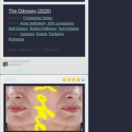
The Odyssey (2026)
Director:
Christopher Nolan
Actors:
Anne Hathaway
,
John Leguizamo
,
Matt Damon
,
Robert Pattinson
,
Tom Holland
Genre:
Avantura
,
Drama
,
Fantazija
,
Romansa
Moje mišljenje: 3 / 5 - Prosečan
BY ALEKSANDAR
JOVANOVIC
0
FULL REVIEW »
DRAMA