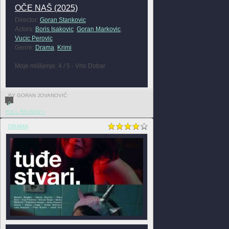
OČE NAŠ (2025)
Director:
Goran Stankovic
Actors:
Boris Isakovic
,
Goran Markovic
,
Vucic Perovic
Genre:
Drama
,
Krimi
Moje mišljenje: 4 / 5 - Vrlo Dobar
BY GORAN JOVANOVIĆ
0
FULL REVIEW »
DRAMA