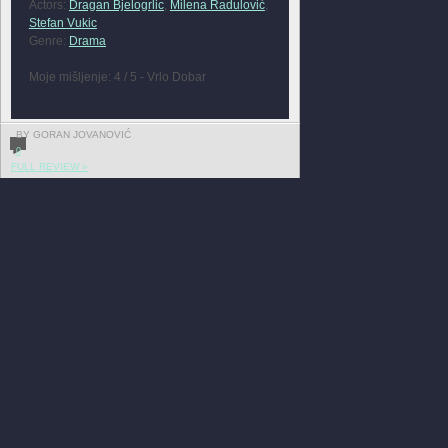
Actors:
Dragan Bjelogrlic
,
Milena Radulović
,
Stefan Vukic
Genre:
Drama
Moje mišljenje: 4 / 5 - Vrlo Dobar
BY GORAN JOVANOVIĆ
0
FULL REVIEW »