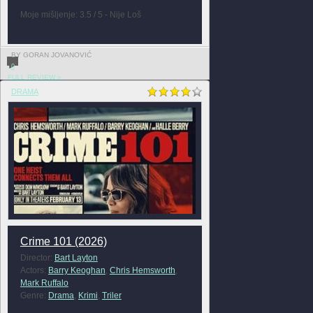
Moje mišljenje: 3.5 / 5 - Nije Loš
BY GORAN JOVANOVIĆ
0
FULL REVIEW »
DRAMA
Crime 101 (2026)
Director:
Bart Layton
Actors:
Barry Keoghan
,
Chris Hemsworth
,
Mark Ruffalo
Genre:
Drama
,
Krimi
,
Triler