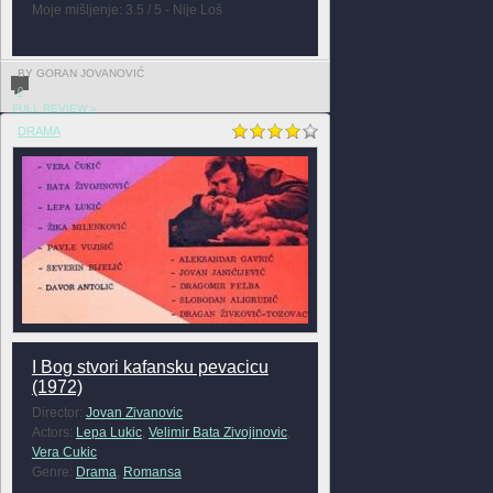
Moje mišljenje: 3.5 / 5 - Nije Loš
BY GORAN JOVANOVIĆ
0
FULL REVIEW »
DRAMA
I Bog stvori kafansku pevacicu
(1972)
Director:
Jovan Zivanovic
Actors:
Lepa Lukic
,
Velimir Bata Zivojinovic
,
Vera Cukic
Genre:
Drama
,
Romansa