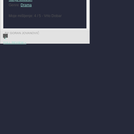
Genre:
Drama
Moje mišljenje: 4 / 5 - Vrlo Dobar
BY GORAN JOVANOVIĆ
0
FULL REVIEW »