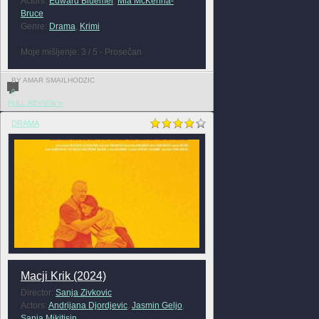
Actors:
Edward Bluemel
,
Mia McKenna-
Bruce
Genre:
Drama
,
Krimi
Moje mišljenje: 3 / 5 - Prosečan
BY AMAR SMAILHODZIC
0
FULL REVIEW »
DRAMA
Macji Krik (2024)
Director:
Sanja Zivkovic
Actors:
Andrijana Djordjevic
,
Jasmin Geljo
,
Sanja Mikitisin