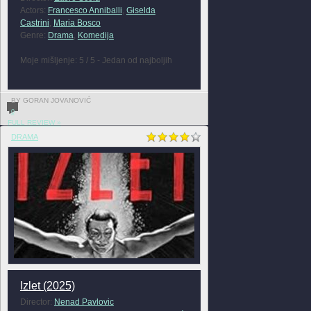
Actors:
Francesco Anniballi
,
Giselda
Castrini
,
Maria Bosco
Genre:
Drama
,
Komedija
Moje mišljenje: 5 / 5 - Jedan od najboljih
BY GORAN JOVANOVIĆ
0
FULL REVIEW »
DRAMA
Izlet (2025)
Director:
Nenad Pavlovic