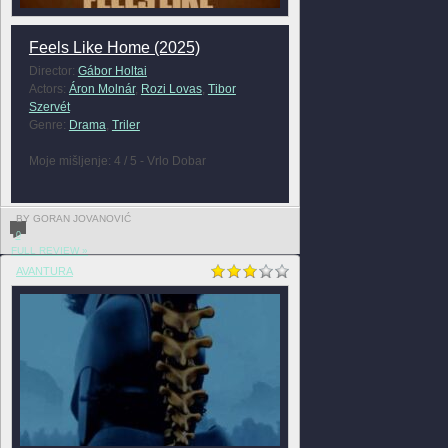
Feels Like Home (2025)
Director:
Gábor Holtai
Actors:
Áron Molnár
,
Rozi Lovas
,
Tibor
Szervét
Genre:
Drama
,
Triler
Moje mišljenje: 4 / 5 - Vrlo Dobar
BY GORAN JOVANOVIĆ
0
FULL REVIEW »
AVANTURA