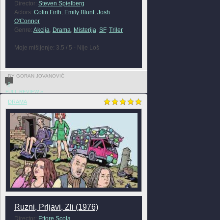
Director:
Steven Spielberg
Actors:
Colin Firth
,
Emily Blunt
,
Josh
O'Connor
Genre:
Akcija
,
Drama
,
Misterija
,
SF
,
Triler
Moje mišljenje: 3.5 / 5 - Nije Loš
BY GORAN JOVANOVIĆ
0
FULL REVIEW »
DRAMA
Ruzni, Prljavi, Zli (1976)
Director:
Ettore Scola