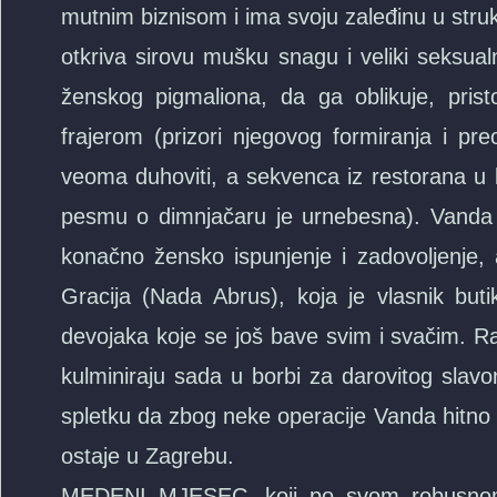
mutnim biznisom i ima svoju zaleđinu u stru
otkriva sirovu mušku snagu i veliki seksual
ženskog pigmaliona, da ga oblikuje, pris
frajerom (prizori njegovog formiranja i pr
veoma duhoviti, a sekvenca iz restorana u
pesmu o dimnjačaru je urnebesna). Vanda 
konačno žensko ispunjenje i zadovoljenje, a
Gracija (Nada Abrus), koja je vlasnik bu
devojaka koje se još bave svim i svačim. Ran
kulminiraju sada u borbi za darovitog slav
spletku da zbog neke operacije Vanda hitno 
ostaje u Zagrebu.
MEDENI MJESEC, koji po svom robusnom sti