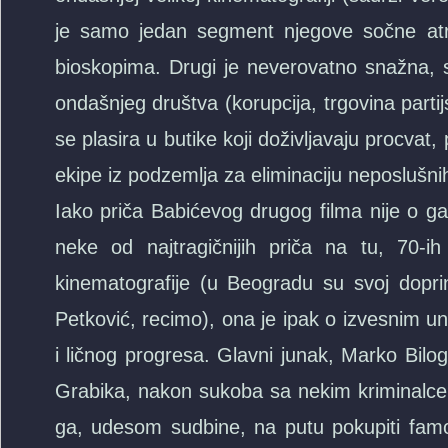
je samo jedan segment njegove sočne atrak
bioskopima. Drugi je neverovatno snažna, s
ondašnjeg društva (korupcija, trgovina parti
se plasira u butike koji doživljavaju procvat,
ekipe iz podzemlja za eliminaciju neposlušnih
Iako priča Babićevog drugog filma nije o ga
neke od najtragičnijih priča na tu, 70-i
kinematografije (u Beogradu su svoj dopri
Petković, recimo), ona je ipak o izvesnim un
i ličnog progresa. Glavni junak, Marko Bilo
Grabika, nakon sukoba sa nekim kriminalce
ga, udesom sudbine, na putu pokupiti famo