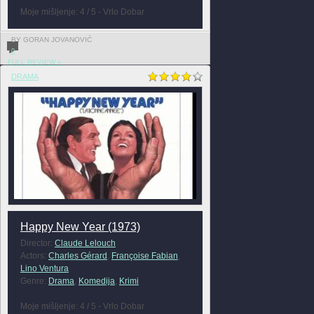
Moje mišljenje: 4 / 5 - Vrlo Dobar
BY GORAN JOVANOVIĆ
0
FULL REVIEW »
DRAMA
Happy New Year (1973)
Director:
Claude Lelouch
Actors:
Charles Gérard
,
Françoise Fabian
,
Lino Ventura
Genre:
Drama
,
Komedija
,
Krimi
Moje mišljenje: 4 / 5 - Vrlo Dobar