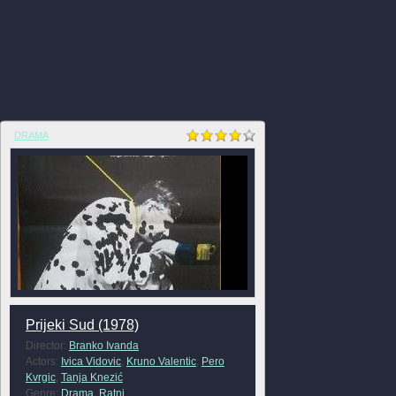
DRAMA
Prijeki Sud (1978)
Director:
Branko Ivanda
Actors:
Ivica Vidovic
,
Kruno Valentic
,
Pero
Kvrgic
,
Tanja Knezić
Genre:
Drama
,
Ratni