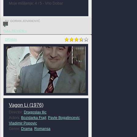
Moje mišljenje: 4 / 5 - Vrlo Dobar
BY GORAN JOVANOVIĆ
0
FULL REVIEW »
DRAMA
Vagon Li (1976)
Director:
Dragoslav Ilic
Actors:
Bozidarka Frajt
,
Pavle Bogatincevic
,
Vladimir Popovic
Genre:
Drama
,
Romansa