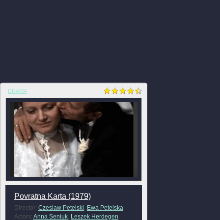
DRAMA
Povratna Karta (1979)
Director:
Czeslaw Petelski
,
Ewa Petelska
Actors:
Anna Seniuk
,
Leszek Herdegen
,