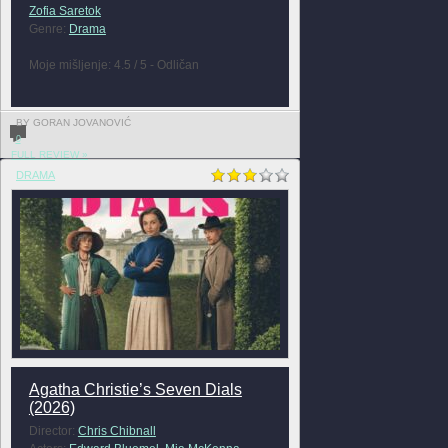
Zofia Saretok
Genre:
Drama
Moje mišljenje: 4.5 / 5 - Odličan
BY GORAN JOVANOVIĆ
0
FULL REVIEW »
DRAMA
Agatha Christie’s Seven Dials
(2026)
Director:
Chris Chibnall