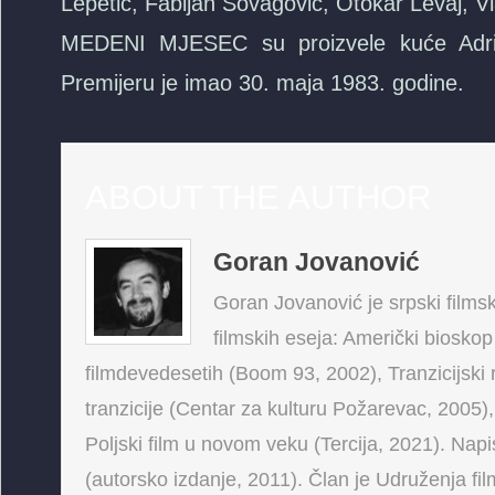
Lepetić, Fabijan Šovagović, Otokar Levaj, V
MEDENI MJESEC su proizvele kuće Adria F
Premijeru je imao 30. maja 1983. godine.
ABOUT THE AUTHOR
Goran Jovanović
Goran Jovanović je srpski filmski
filmskih eseja: Američki bioskop
filmdevedesetih (Boom 93, 2002), Tranzicijski 
tranzicije (Centar za kulturu Požarevac, 2005),
Poljski film u novom veku (Tercija, 2021). Napis
(autorsko izdanje, 2011). Član je Udruženja fi