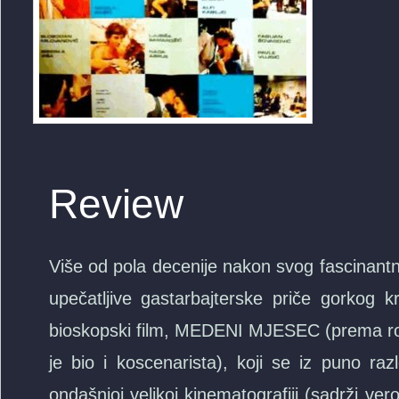
Review
Više od pola decenije nakon svog fascinant
upečatljive gastarbajterske priče gorkog kr
bioskopski film, MEDENI MJESEC (prema r
je bio i koscenarista), koji se iz puno ra
ondašnjoj velikoj kinematografiji (sadrži v