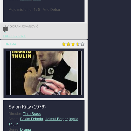
Moje mišljenje: 4 / 5 - Vrlo Dobar
BY GORAN JOVANOVIĆ
0
FULL REVIEW »
DRAMA
Salon Kitty (1976)
Director:
Tinto Brass
Actors:
Bekim Fehmiu
,
Helmut Berger
,
Ingrid
Thulin
Genre:
Drama