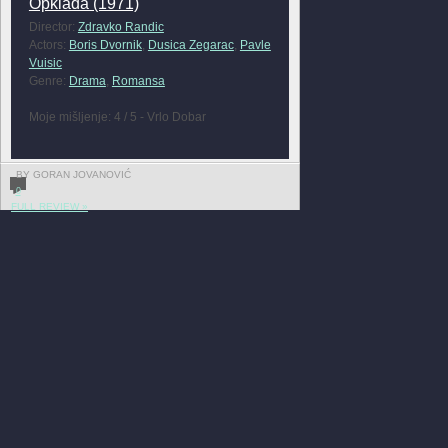
Opklada (1971)
Director:
Zdravko Randic
Actors:
Boris Dvornik
,
Dusica Zegarac
,
Pavle
Vuisic
Genre:
Drama
,
Romansa
Moje mišljenje: 4 / 5 - Vrlo Dobar
BY GORAN JOVANOVIĆ
0
FULL REVIEW »