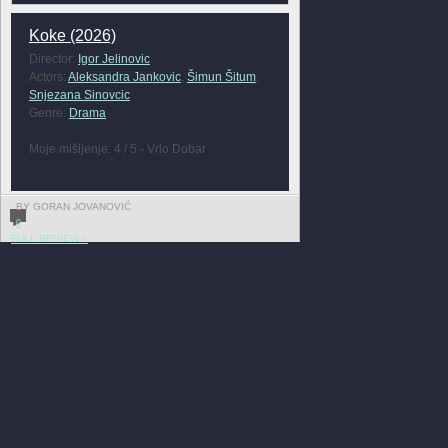
Koke (2026)
Director:
Igor Jelinovic
Actors:
Aleksandra Jankovic
,
Šimun Šitum
,
Snjezana Sinovcic
Genre:
Drama
Moje mišljenje: 4 / 5 - Vrlo Dobar
BY GORAN JOVANOVIĆ
0
FULL REVIEW »