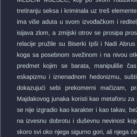
tretiranju seksa i kriminala uz treš elemente
ima više aduta u svom izvođačkom i redite
isijava zlom, a zmijski otrov se prosipa pr
relacije pružile su Biserki Ipši i Nadi Abr
koga sa posebnom svežinom i na nivou otk
predmet kojim se barata, manipuliše č
eskapizmu i iznenadnom hedonizmu, suštin
dokazujući sebi prekomerni mačizam, pr
Majdakovog junaka koristi kao metaforu za z
se nije izgradio kao karakter i kao takav, b
na izvesnu dobrotu i duševnu nevinost kojom
skoro svi oko njega sigurno gori, ali njega ć