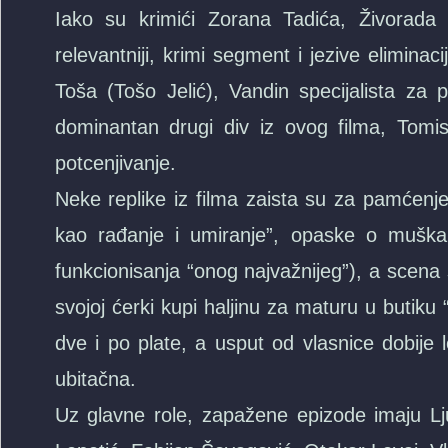
Iako su krimići Zorana Tadića, Živorada To
relevantniji, krimi segment i jezive elimina
Toša (Tošo Jelić), Vandin specijalista za p
dominantan drugi div iz ovog filma, Tomi
potcenjivanje.
Neke replike iz filma zaista su za pamćenje
kao rađanje i umiranje”, opaske o mušk
funkcionisanja “onog najvažnijeg”), a scena 
svojoj ćerki kupi haljinu za maturu u butiku 
dve i po plate, a usput od vlasnice dobije le
ubitačna.
Uz glavne role, zapažene epizode imaju Ljub