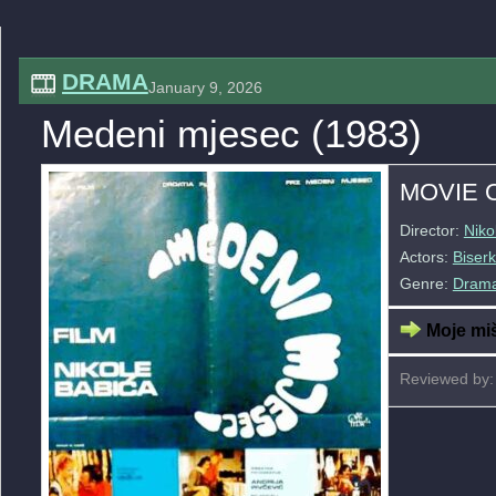
DRAMA
January 9, 2026
Medeni mjesec (1983)
MOVIE 
Director:
Niko
Actors:
Biserk
Genre:
Dram
Moje miš
Reviewed by: