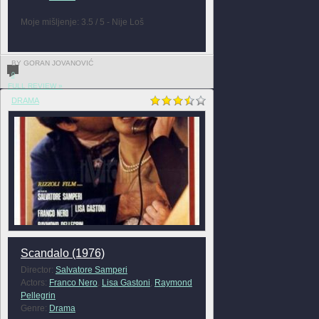
Moje mišljenje: 3.5 / 5 - Nije Loš
BY GORAN JOVANOVIĆ
0
FULL REVIEW »
DRAMA
Scandalo (1976)
Director:
Salvatore Samperi
Actors:
Franco Nero
,
Lisa Gastoni
,
Raymond
Pellegrin
Genre:
Drama