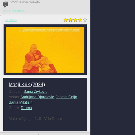
BY AMAR SMAILHODZIC
0
FULL REVIEW »
DRAMA
Macji Krik (2024)
Director:
Sanja Zivkovic
Actors:
Andrijana Djordjevic
,
Jasmin Geljo
,
Sanja Mikitisin
Genre:
Drama
Moje mišljenje: 4 / 5 - Vrlo Dobar