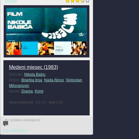
DRAMA
Medeni mjesec (1983)
Director:
Nikola Babic
Actors:
Biserka Ipsa
,
Nada Abrus
,
Slobodan
Milovanovic
Genre:
Drama
,
Krimi
Moje mišljenje: 3.5 / 5 - Nije Loš
BY GORAN JOVANOVIĆ
0
FULL REVIEW »