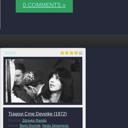
0 COMMENTS »
DRAMA
Tragovi Crne Devojke (1972)
Director:
Zdravko Randic
Actors:
Boris Dvornik
,
Neda Spasojevic
,