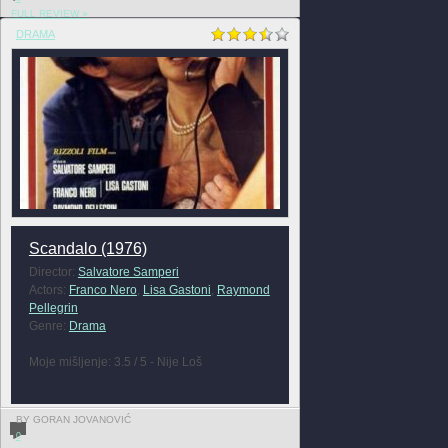
FULL REVIEW »
DRAMA
Scandalo (1976)
Director:
Salvatore Samperi
Actors:
Franco Nero
,
Lisa Gastoni
,
Raymond
Pellegrin
Genre:
Drama
Moje mišljenje: 3.5 / 5 - Nije Loš
BY GORAN JOVANOVIĆ
0