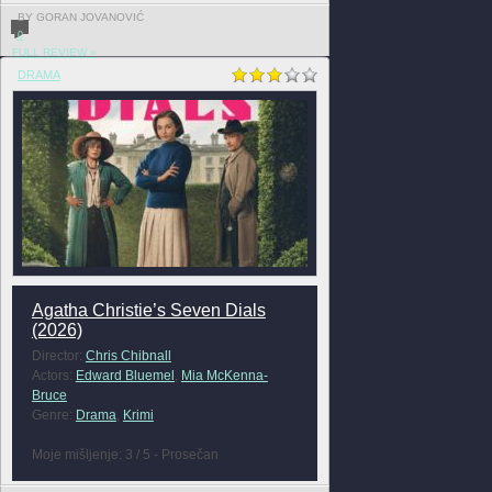
BY GORAN JOVANOVIĆ
0
FULL REVIEW »
DRAMA
Agatha Christie’s Seven Dials
(2026)
Director:
Chris Chibnall
Actors:
Edward Bluemel
,
Mia McKenna-
Bruce
Genre:
Drama
,
Krimi
Moje mišljenje: 3 / 5 - Prosečan