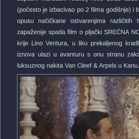
(počesto je izbacivao po 2 filma godišnje) 
opusu načičkane ostvarenjima različitih
zapaženije spada film o pljački SREĆNA N
krije Lino Ventura, u liku prekaljenog krad
iznova ulazi u avanturu s onu stranu zak
luksuznog nakita Van Cleef & Arpels u Kanu