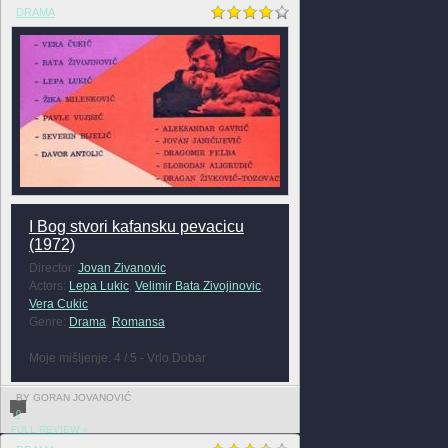
DRAMA
I Bog stvori kafansku pevacicu
(1972)
Director:
Jovan Zivanovic
Actors:
Lepa Lukic
,
Velimir Bata Zivojinovic
,
Vera Cukic
Genre:
Drama
,
Romansa
Moje mišljenje: 4 / 5 - Vrlo Dobar
BY GORAN JOVANOVIĆ
0
FULL REVIEW »