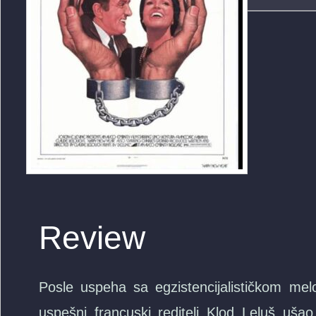
Review
Posle uspeha sa egzistencijalističkom
uspešni francuski reditelj Klod Leluš u