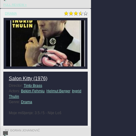
0
FULL REVIEW »
DRAMA
Salon Kitty (1976)
Director:
Tinto Brass
Actors:
Bekim Fehmiu
,
Helmut Berger
,
Ingrid
Thulin
Genre:
Drama
Moje mišljenje: 3.5 / 5 - Nije Loš
BY GORAN JOVANOVIĆ
0