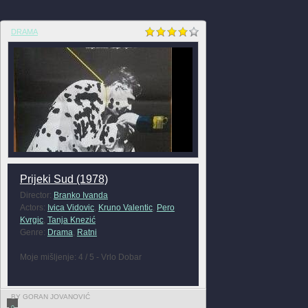
DRAMA
Prijeki Sud (1978)
Director:
Branko Ivanda
Actors:
Ivica Vidovic
,
Kruno Valentic
,
Pero
Kvrgic
,
Tanja Knezić
Genre:
Drama
,
Ratni
Moje mišljenje: 4 / 5 - Vrlo Dobar
BY GORAN JOVANOVIĆ