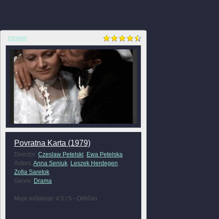
DRAMA
Povratna Karta (1979)
Director:
Czeslaw Petelski
,
Ewa Petelska
Actors:
Anna Seniuk
,
Leszek Herdegen
,
Zofia Saretok
Genre:
Drama
Moje mišljenje: 4.5 / 5 - Odličan