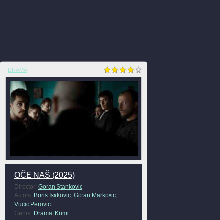
DRAMA
OČE NAŠ (2025)
Director:
Goran Stankovic
Actors:
Boris Isakovic
,
Goran Markovic
,
Vucic Perovic
Genre:
Drama
,
Krimi