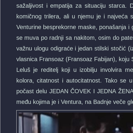
sažaljivost i empatija za situaciju starca
komičnog trilera, ali u njemu je i najveća 
Venturine besprekorne maske, ponašanja i g
se muva po radnji sa nakitom, osim do patetik
važnu ulogu odigraće i jedan stilski stočić (
vlasnica Fransoaz (Fransoaz Fabijan), koju 
Leluš je reditelj koji u izobilju involvira
kolora, citatnost i autocitatnost. Tako s
počast delu JEDAN ČOVEK I JEDNA ŽENA, do
među kojima je i Ventura, na Badnje veče gle