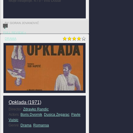
Moje mišljenje: 4 / 5 - Vrlo Dobar
BY GORAN JOVANOVIĆ
0
FULL REVIEW »
DRAMA
Opklada (1971)
Director:
Zdravko Randic
Actors:
Boris Dvornik
,
Dusica Zegarac
,
Pavle
Vuisic
Genre:
Drama
,
Romansa