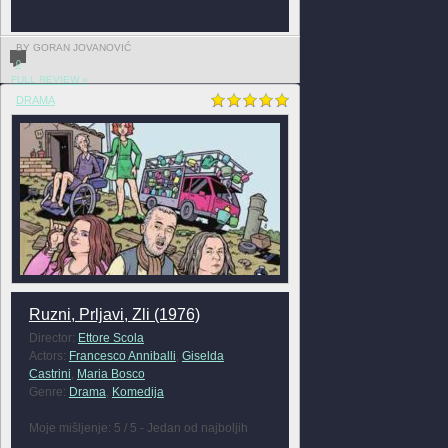
BY GORAN JOVANOVIĆ
0
FULL REVIEW »
DRAMA
Ruzni, Prljavi, Zli (1976)
Director:
Ettore Scola
Actors:
Francesco Anniballi
,
Giselda
Castrini
,
Maria Bosco
Genre:
Drama
,
Komedija
Moje mišljenje: 5 / 5 - Jedan od najboljih