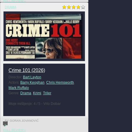
FULL REVIEW »
DRAMA
Crime 101 (2026)
Director:
Bart Layton
Actors:
Barry Keoghan
,
Chris Hemsworth
,
Mark Ruffalo
Genre:
Drama
,
Krimi
,
Triler
Moje mišljenje: 4 / 5 - Vrlo Dobar
BY GORAN JOVANOVIĆ
0
FULL REVIEW »