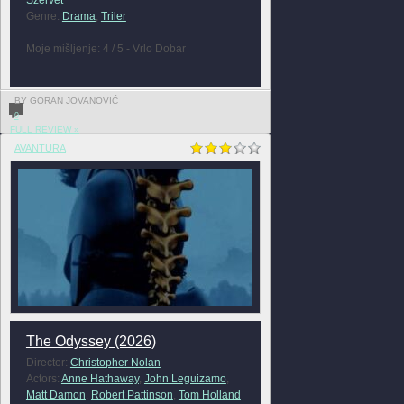
Szervét
Genre:
Drama
,
Triler
Moje mišljenje: 4 / 5 - Vrlo Dobar
BY GORAN JOVANOVIĆ
0
FULL REVIEW »
AVANTURA
The Odyssey (2026)
Director:
Christopher Nolan
Actors:
Anne Hathaway
,
John Leguizamo
,
Matt Damon
,
Robert Pattinson
,
Tom Holland