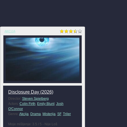
AKCIJA
Disclosure Day (2026)
Director:
Steven Spielberg
Actors:
Colin Firth
,
Emily Blunt
,
Josh
O'Connor
Genre:
Akcija
,
Drama
,
Misterija
,
SF
,
Triler
Moje mišljenje: 3.5 / 5 - Nije Loš