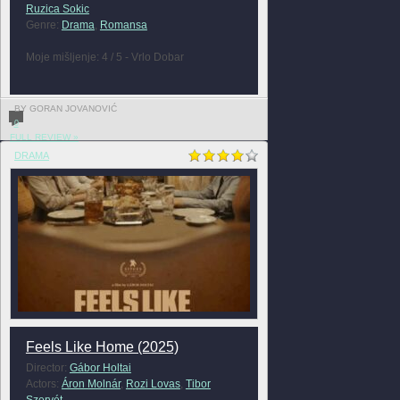
Ruzica Sokic
Genre:
Drama
,
Romansa
Moje mišljenje: 4 / 5 - Vrlo Dobar
BY GORAN JOVANOVIĆ
0
FULL REVIEW »
DRAMA
Feels Like Home (2025)
Director:
Gábor Holtai
Actors:
Áron Molnár
,
Rozi Lovas
,
Tibor