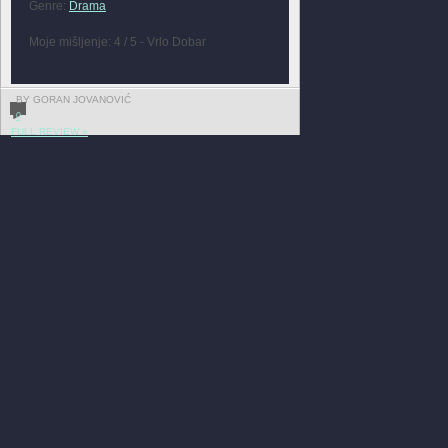
Genre:
Drama
Moje mišljenje: 4 / 5 - Vrlo Dobar
BY GORAN JOVANOVIĆ
0
FULL REVIEW »