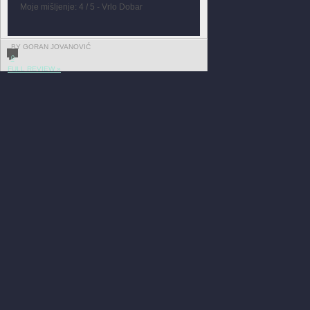
Moje mišljenje: 4 / 5 - Vrlo Dobar
BY GORAN JOVANOVIĆ
0
FULL REVIEW »