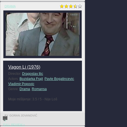
DRAMA
Vagon Li (1976)
Director:
Dragoslav Ilic
Actors:
Bozidarka Frajt
,
Pavle Bogatincevic
,
Vladimir Popovic
Genre:
Drama
,
Romansa
Moje mišljenje: 3.5 / 5 - Nije Loš
BY GORAN JOVANOVIĆ
0
FULL REVIEW »