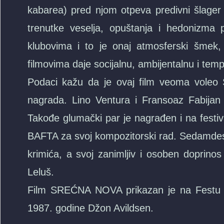
kabarea) pred njom otpeva predivni šlage
trenutke veselja, opuštanja i hedonizma 
klubovima i to je onaj atmosferski šmek, 
filmovima daje socijalnu, ambijentalnu i tem
Podaci kažu da je ovaj film veoma voleo 
nagrada. Lino Ventura i Fransoaz Fabijan d
Takođe glumački par je nagrađen i na festi
BAFTA za svoj kompozitorski rad. Sedamdese
krimića, a svoj zanimljiv i osoben doprinos
Leluš.
Film SREĆNA NOVA prikazan je na Festu 1
1987. godine Džon Avildsen.