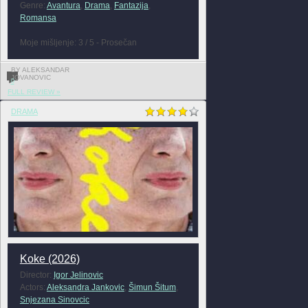
Genre:
Avantura
,
Drama
,
Fantazija
,
Romansa
Moje mišljenje: 3 / 5 - Prosečan
BY ALEKSANDAR
JOVANOVIC
0
FULL REVIEW »
DRAMA
Koke (2026)
Director:
Igor Jelinovic
Actors:
Aleksandra Jankovic
,
Šimun Šitum
,
Snjezana Sinovcic