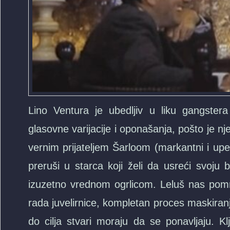
Lino Ventura je ubedljiv u liku gangste
glasovne varijacije i oponašanja, pošto je nj
vernim prijateljem Šarloom (markantni i upeča
preruši u starca koji želi da usreći svoju
izuzetno vrednom ogrlicom. Leluš nas pomno
rada juvelirnice, kompletan proces maskiranj
do cilja stvari moraju da se ponavljaju. Kl