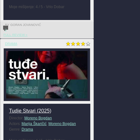
Moje mišljenje: 4 / 5 - Vrlo Dobar
BY GORAN JOVANOVIĆ
0
FULL REVIEW »
DRAMA
Tudje Stvari (2025)
Director:
Moreno Bogdan
Actors:
Marija Škaričić
,
Moreno Bogdan
Genre:
Drama