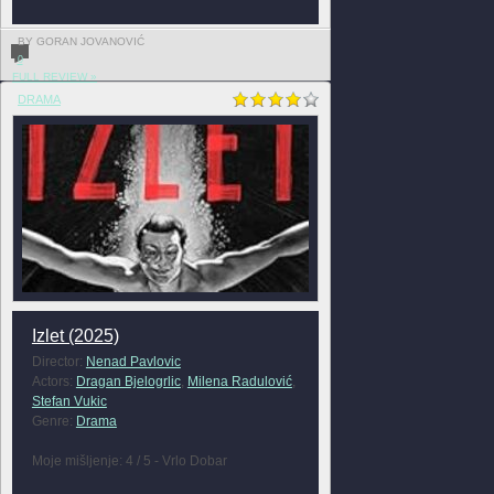
BY GORAN JOVANOVIĆ
0
FULL REVIEW »
DRAMA
Izlet (2025)
Director:
Nenad Pavlovic
Actors:
Dragan Bjelogrlic
,
Milena Radulović
,
Stefan Vukic
Genre:
Drama
Moje mišljenje: 4 / 5 - Vrlo Dobar