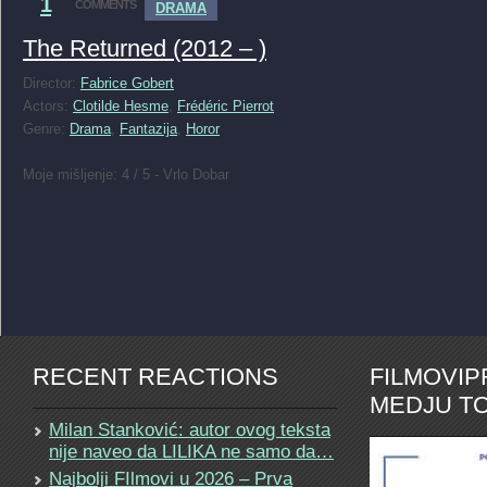
1
COMMENTS
DRAMA
The Returned (2012 – )
Director:
Fabrice Gobert
Actors:
Clotilde Hesme
,
Frédéric Pierrot
Genre:
Drama
,
Fantazija
,
Horor
Moje mišljenje: 4 / 5 - Vrlo Dobar
RECENT REACTIONS
FILMOVI
MEDJU TO
Milan Stanković: autor ovog teksta
nije naveo da LILIKA ne samo da…
Najbolji FIlmovi u 2026 – Prva