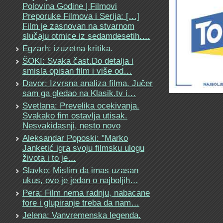
Polovina Godine | Filmovi
Preporuke Filmova i Serija: […]
Film je zasnovan na stvarnom
slučaju otmice iz sedamdesetih.…
Egzarh: izuzetna kritika.
ŠOKI: Svaka čast.Do detalja i
smisla opisan film i više od…
Davor: Izvrsna analiza filma. Jučer
sam ga gledao na Klasik.tv i…
Svetlana: Prevelika ocekivanja.
Svakako fim ostavlja utisak.
Nesvakidasnji, nesto novo
Aleksandar Poposki: "Marko
Janketić igra svoju filmsku ulogu
života i to je…
Slavko: Mislim da imas uzasan
ukus, ovo je jedan o najboljih…
Pera: Film nema radnju, nabacane
fore i glupiranje treba da nam…
Jelena: Vanvremenska legenda.