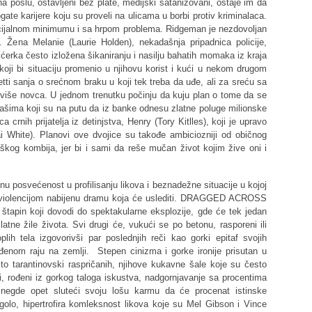
na poslu, ostavljeni bez plate, medijski satanizovani, ostaje im da
ogate karijere koju su proveli na ulicama u borbi protiv kriminalaca.
ncijalnom minimumu i sa hrpom problema. Ridgeman je nezdovoljan
ci. Žena Melanie (Laurie Holden), nekadašnja pripadnica policije,
 ćerka često izložena šikaniranju i nasilju bahatih momaka iz kraja
ji bi situaciju promenio u njihovu korist i kući u nekom drugom
asetti sanja o srećnom braku u koji tek treba da uđe, ali za sreću sa
iše novca. U jednom trenutku počinju da kuju plan o tome da se
ašima koji su na putu da iz banke odnesu zlatne poluge milionske
 crnih prijatelja iz detinjstva, Henry (Tory Kitlles), koji je upravo
ai White). Planovi ove dvojice su takođe ambiciozniji od običnog
kaškog kombija, jer bi i sami da reše mučan život kojim žive oni i
posvećenost u profilisanju likova i beznadežne situacije u kojoj
m violencijom nabijenu dramu koja će uslediti. DRAGGED ACROSS
apin koji dovodi do spektakularne eksplozije, gde će tek jedan
atne žile života. Svi drugi će, vukući se po betonu, rasporeni ili
lih tela izgovorivši par poslednjih reči kao gorki epitaf svojih
đenom raju na zemlji. Stepen cinizma i gorke ironije prisutan u
to tarantinovski raspričanih, njihove kukavne šale koje su često
eri, rođeni iz gorkog taloga iskustva, nadgornjavanje sa procentima
negde opet sluteći svoju lošu karmu da će procenat istinske
o golo, hipertrofira komleksnost likova koje su Mel Gibson i Vince