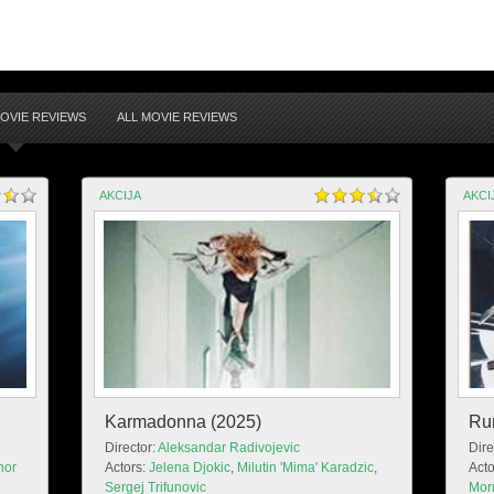
MOVIE REVIEWS
ALL MOVIE REVIEWS
AKCIJA
AKCI
Karmadonna (2025)
Ru
Director:
Aleksandar Radivojevic
Dire
nor
Actors:
Jelena Djokic
,
Milutin 'Mima' Karadzic
,
Acto
Sergej Trifunovic
Mor