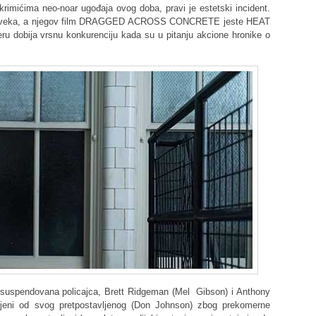
rimićima neo-noar ugođaja ovog doba, pravi je estetski incident.
vog veka, a njegov film DRAGGED ACROSS CONCRETE jeste HEAT
ru dobija vrsnu konkurenciju kada su u pitanju akcione hronike o
spendovana policajca, Brett Ridgeman (Mel Gibson) i Anthony
žnjeni od svog pretpostavljenog (Don Johnson) zbog prekomerne