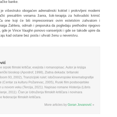
ljačke banke.
ruko obogaćen adrenalinski koktel i prokrvljeni moderni
ački presahlim venama žanra, šok-terapija za holivudski krimić
Za one koji će biti impresionirani ovim estetskim zahvatom i
aiga Zahlera, odmah i preporuka da pogledaju prethodno njegovo
de je Vince Vaughn ponovo vanserijski i gde se takođe upire da
ju kad ostane bez posla i uhvati ženu u neverstvu.
vić
 srpski filmski kritičar, esejista i romanopisac. Autor je knjiga
erički bioskop (Apostrof, 1998), Zlatna dekada: britanski
Boom 93, 2002), Tranzicijski rulet: istočnoevropske kinematografije
je (Centar za kulturu Požarevac, 2005), Ruski film postsovjetske
lm u novom veku (Tercija, 2021). Napisao romane Histerija (Libris
danje, 2011). Član je Udruženja filmskih kritičara i novinara
ederacije filmskih kritičara.
More articles by
Goran Jovanović
»