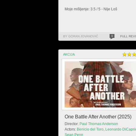
Moje mišljenje: 3.5 / 5 - Nije Loš
BY GORAN JOVANOVIĆ
0
FULL REV
AKCIJA
One Battle After Another (2025)
Director:
Paul Thomas Anderson
Actors:
Benicio del Toro
,
Leonardo DiCapri
Sean Penn