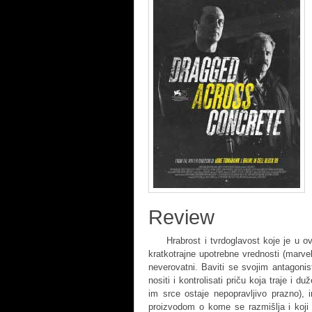
Review
Hrabrost i tvrdoglavost koje je u ovi
kratkotrajne upotrebne vrednosti (marv
neverovatni. Baviti se svojim antagon
nositi i kontrolisati priču koja traje i 
im srce ostaje nepopravljivo prazno), ir
proizvodom o kome se razmišlja i koji