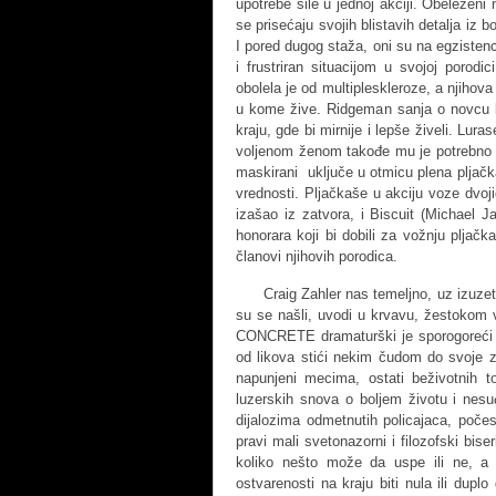
upotrebe sile u jednoj akciji. Obeleženi 
se prisećaju svojih blistavih detalja iz b
I pored dugog staža, oni su na egziste
i frustriran situacijom u svojoj porodi
obolela je od multipleskleroze, a njihova
u kome žive. Ridgeman sanja o novcu ko
kraju, gde bi mirnije i lepše živeli. Lur
voljenom ženom takođe mu je potrebno v
maskirani uključe u otmicu plena pljačk
vrednosti. Pljačkaše u akciju voze dvojica
izašao iz zatvora, i Biscuit (Michael J
honorara koji bi dobili za vožnju pljač
članovi njihovih porodica.
Craig Zahler nas temeljno, uz izuzetnu 
su se našli, uvodi u krvavu, žestoko
CONCRETE dramaturški je sporogoreći št
od likova stići nekim čudom do svoje zl
napunjeni mecima, ostati beživotnih top
luzerskih snova o boljem životu i nesu
dijalozima odmetnutih policajaca, počes
pravi mali svetonazorni i filozofski bis
koliko nešto može da uspe ili ne, a 
ostvarenosti na kraju biti nula ili dupl