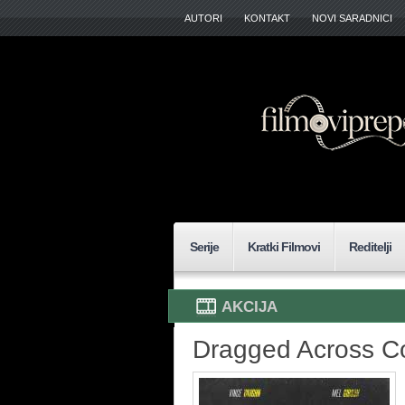
AUTORI
KONTAKT
NOVI SARADNICI
Serije
Kratki Filmovi
Reditelji
AKCIJA
Dragged Across Co