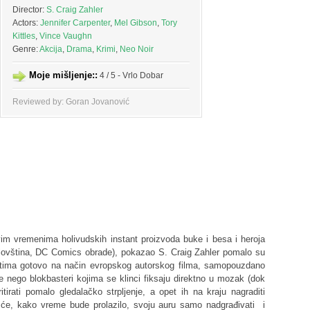
Director:
S. Craig Zahler
Actors:
Jennifer Carpenter
,
Mel Gibson
,
Tory
Kittles
,
Vince Vaughn
Genre:
Akcija
,
Drama
,
Krimi
,
Neo Noir
Moje mišljenje::
4 / 5 - Vrlo Dobar
Reviewed by: Goran Jovanović
m vremenima holivudskih instant proizvoda buke i besa i heroja
elovština, DC Comics obrade), pokazao S. Craig Zahler pomalo su
istima gotovo na način evropskog autorskog filma, samopouzdano
duže nego blokbasteri kojima se klinci fiksaju direktno u mozak (dok
itirati pomalo gledalačko strpljenje, a opet ih na kraju nagraditi
 će, kako vreme bude prolazilo, svoju auru samo nadgrađivati i