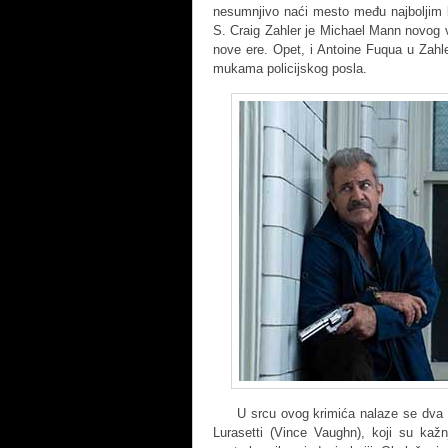
nesumnjivo naći mesto među najboljim k
S. Craig Zahler je Michael Mann no
nove ere. Opet, i Antoine Fuqua u Zahle
mukama policijskog posla.
U srcu ovog krimića nalaze se dva su
Lurasetti (Vince Vaughn), koji su ka