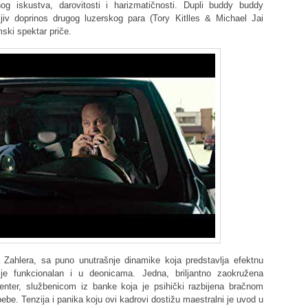
g iskustva, darovitosti i harizmatičnosti. Dupli buddy buddy
ljiv doprinos drugog luzerskog para (Tory Kitlles & Michael Jai
mski spektar priče.
hlera, sa puno unutrašnje dinamike koja predstavlja efektnu
o je funkcionalan i u deonicama. Jedna, briljantno zaokružena
enter, službenicom iz banke koja je psihički razbijena bračnom
be. Tenzija i panika koju ovi kadrovi dostižu maestralni je uvod u