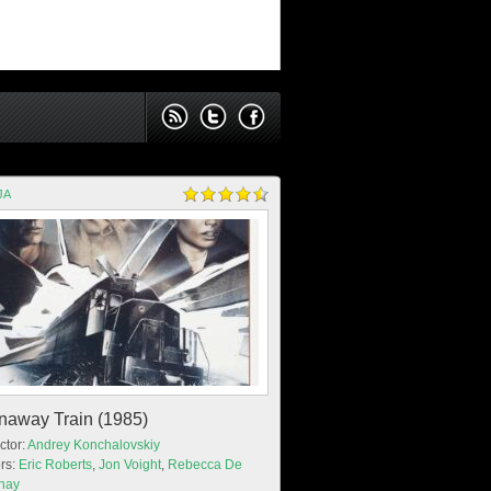
JA
naway Train (1985)
ctor:
Andrey Konchalovskiy
rs:
Eric Roberts
,
Jon Voight
,
Rebecca De
nay