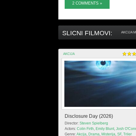
2 COMMENTS »
SLICNI FILMOVI:
AKCIJA 
AKCIJA
Disclosure Day (2026)
Director:
Steven Spielberg
Actors:
Colin Firth
,
Emily Blunt
,
Josh O'Con
Genre:
Akcija
,
Drama
,
Misterija
,
SF
,
Triler