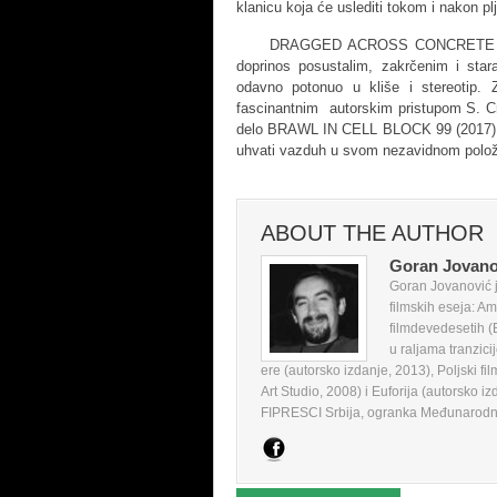
klanicu koja će uslediti tokom i nakon p
DRAGGED ACROSS CONCRETE je višest
doprinos posustalim, zakrčenim i star
odavno potonuo u kliše i stereotip. 
fascinantnim autorskim pristupom S. Cr
delo BRAWL IN CELL BLOCK 99 (2017), g
uhvati vazduh u svom nezavidnom položa
ABOUT THE AUTHOR
Goran Jovano
Goran Jovanović je
filmskih eseja: Am
filmdevedesetih (
u raljama tranzici
ere (autorsko izdanje, 2013), Poljski fi
Art Studio, 2008) i Euforija (autorsko iz
FIPRESCI Srbija, ogranka Međunarodne f