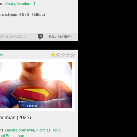
re:
Akcija
,
Avantura
,
Triler
 mišljenje: 4.5 / 5 - Odličan
ORAN JOVANOVIĆ
0
FULL REVIEW »
JA
perman (2025)
rs:
David Corenswet
,
Nicholas Hoult
,
hel Brosnahan