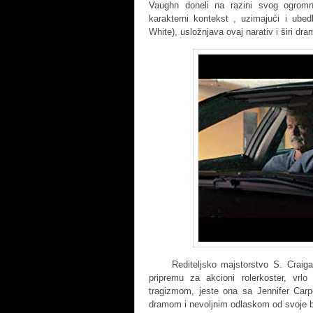
Vaughn doneli na razini svog ogromno
karakterni kontekst , uzimajući i ubed
White), usložnjava ovaj narativ i širi dra
Rediteljsko majstorstvo S. Craiga Za
pripremu za akcioni rolerkoster, vrl
tragizmom, jeste ona sa Jennifer Carp
dramom i nevoljnim odlaskom od svoje be