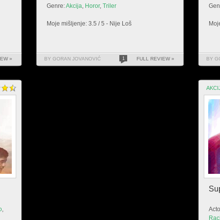
Genre:
Akcija
,
Horor
,
Triler
Gen
Moje mišljenje: 3.5 / 5 - Nije Loš
Moje
IEW »
BY GORAN JOVANOVIĆ
1
FULL REVIEW »
BY G
AKCI
Su
o
,
Acto
Rac