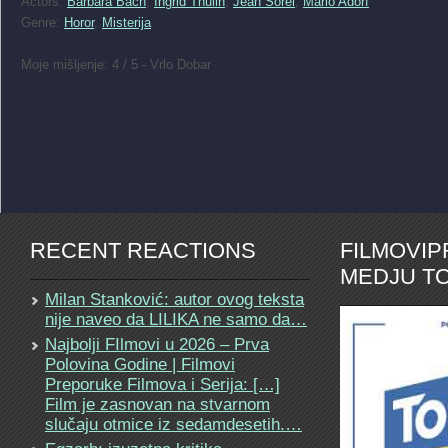
Actors:
Barbara Bach
,
Ingrid Thulin
,
Jean Sorel
,
Mario Adorf
Genre:
Horor
,
Misterija
Moje mišljenje: 4 / 5 - Vrlo Dobar
RECENT REACTIONS
FILMOVI
MEDJU TO
Milan Stanković: autor ovog teksta
nije naveo da LILIKA ne samo da…
Najbolji FIlmovi u 2026 – Prva
Polovina Godine | Filmovi
Preporuke Filmova i Serija: […]
Film je zasnovan na stvarnom
slučaju otmice iz sedamdesetih.…