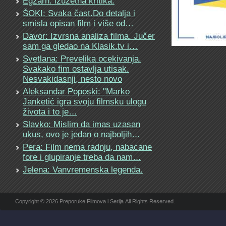
Egzarh: izuzetna kritika.
ŠOKI: Svaka čast.Do detalja i
smisla opisan film i više od…
Davor: Izvrsna analiza filma. Jučer
sam ga gledao na Klasik.tv i…
Svetlana: Prevelika ocekivanja.
Svakako fim ostavlja utisak.
Nesvakidasnji, nesto novo
Aleksandar Poposki: "Marko
Janketić igra svoju filmsku ulogu
života i to je…
Slavko: Mislim da imas uzasan
ukus, ovo je jedan o najboljih…
Pera: Film nema radnju, nabacane
fore i glupiranje treba da nam…
Jelena: Vanvremenska legenda.
Copyright © 2026 Preporuke Filmova i Serija All Rights Reserved.