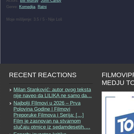
Actors:
Bill Murray
,
John Candy
Genre:
Komedija
,
Ratni
Moje mišljenje: 3.5 / 5 - Nije Loš
RECENT REACTIONS
FILMOVI
MEDJU TO
Milan Stanković: autor ovog teksta
nije naveo da LILIKA ne samo da…
Najbolji FIlmovi u 2026 – Prva
Polovina Godine | Filmovi
Preporuke Filmova i Serija: […]
Film je zasnovan na stvarnom
slučaju otmice iz sedamdesetih.…