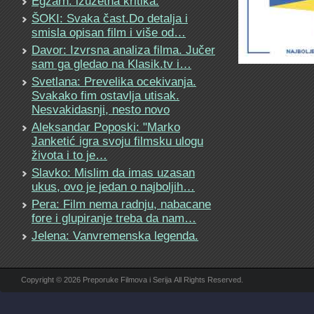
Egzarh: izuzetna kritika.
ŠOKI: Svaka čast.Do detalja i
smisla opisan film i više od…
Davor: Izvrsna analiza filma. Jučer
sam ga gledao na Klasik.tv i…
Svetlana: Prevelika ocekivanja.
Svakako fim ostavlja utisak.
Nesvakidasnji, nesto novo
Aleksandar Poposki: "Marko
Janketić igra svoju filmsku ulogu
života i to je…
Slavko: Mislim da imas uzasan
ukus, ovo je jedan o najboljih…
Pera: Film nema radnju, nabacane
fore i glupiranje treba da nam…
Jelena: Vanvremenska legenda.
Copyright © 2026 Preporuke Filmova i Serija All Rights Reserved.