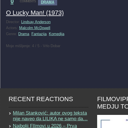
0
COMMENTS
DRAMA
O Lucky Man! (1973)
Director:
Lindsay Anderson
Actors:
Malcolm McDowell
Genre:
Drama
,
Fantazija
,
Komedija
Moje mišljenje: 4 / 5 - Vrlo Dobar
RECENT REACTIONS
FILMOVI
MEDJU TO
Milan Stanković: autor ovog teksta
nije naveo da LILIKA ne samo da…
Najbolji FIlmovi u 2026 – Prva