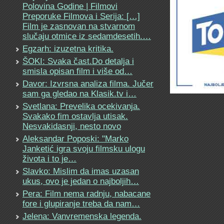
Polovina Godine | Filmovi
Preporuke Filmova i Serija: […]
Film je zasnovan na stvarnom
slučaju otmice iz sedamdesetih.…
Egzarh: izuzetna kritika.
ŠOKI: Svaka čast.Do detalja i
smisla opisan film i više od…
Davor: Izvrsna analiza filma. Jučer
sam ga gledao na Klasik.tv i…
Svetlana: Prevelika ocekivanja.
Svakako fim ostavlja utisak.
Nesvakidasnji, nesto novo
Aleksandar Poposki: "Marko
Janketić igra svoju filmsku ulogu
života i to je…
Slavko: Mislim da imas uzasan
ukus, ovo je jedan o najboljih…
Pera: Film nema radnju, nabacane
fore i glupiranje treba da nam…
Jelena: Vanvremenska legenda.