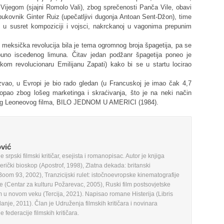
jegom (sjajni Romolo Vali), zbog sprečenosti Panča Vile, obavi
pukovnik Ginter Ruiz (upečatljivi dugonja Antoan Sent-Džon), time
e u susret kompoziciji i vojsci, nakrckanoj u vagonima prepunim
 meksička revolucija bila je tema ogromnog broja špagetija, pa se
tpuno isceđenog limuna. Čitav jedan podžanr špagetija poneo je
om revolucionaru Emilijanu Zapati) kako bi se u startu locirao
ao, u Evropi je bio rado gledan (u Francuskoj je imao čak 4,7
ropao zbog lošeg marketinga i skraćivanja, što je na neki način
dnjeg Leoneovog filma, BILO JEDNOM U AMERICI (1984).
vić
 srpski filmski kritičar, esejista i romanopisac. Autor je knjiga
erički bioskop (Apostrof, 1998), Zlatna dekada: britanski
Boom 93, 2002), Tranzicijski rulet: istočnoevropske kinematografije
je (Centar za kulturu Požarevac, 2005), Ruski film postsovjetske
lm u novom veku (Tercija, 2021). Napisao romane Histerija (Libris
danje, 2011). Član je Udruženja filmskih kritičara i novinara
ederacije filmskih kritičara.