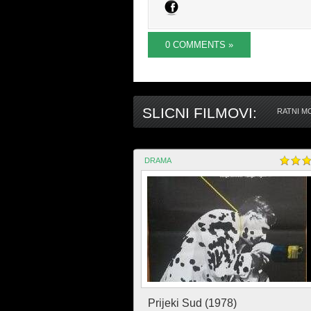
0 COMMENTS »
SLICNI FILMOVI:
RATNI M
DRAMA
Prijeki Sud (1978)