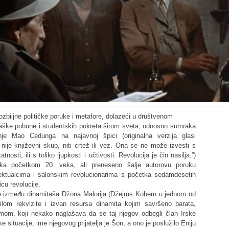
ozbiljne političke poruke i metafore, dolazeći u društvenom
aške pobune i studentskih pokreta širom sveta, odnosno sumraka
ranje Mao Cedunga na najavnoj špici (originalna verzija glasi
 nije književni skup, niti crtež ili vez. Ona se ne može izvesti s
tnosti, ili s toliko ljupkosti i učtivosti. Revolucija je čin nasilja.”)
sika početkom 20. veka, ali preneseno šalje autorovu poruku
elektualcima i salonskim revolucionarima s početka sedamdesetih
cu revolucije.
e između dinamitaša Džona Malorija (Džejms Kobern u jednom od
ilom rekvizite i izvan resursa dinamita kojim savršeno barata,
om, koji nekako naglašava da se taj njegov odbegli član Irske
 situacije; ime njegovog prijatelja je Šon, a ono je poslužilo Eniju