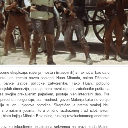
ne scene eksplozija, rušenja mosta i (masovnih) smaknuća, kao da u
anra, jer umesto novca pohlepni Huan Miranda, nakon Džonove
ama banke zatiče političke zatvorenike. Tako Huan, potpuno
torijskih dimenzija, postaje heroj revolucije jer zatočenike pušta na
sa svojim prekaljenim pajtašem, postaje njen integralni deo. Pre
rirodnu inteligenciju, pa i mudrost, govori Maloriju kako ne veruje
mlja su on i njegova porodica. Skeptičan je prema svakoj ideji
 siromašnim ljudima i to u prilično razdraženoj tiradi izloži svom
u blato knjigu Mihaila Bakunjina, ruskog revolucionarnog anarhiste
žanrovsko iskupljenje, je akciona sekvenca na pruzi, kada Malori,