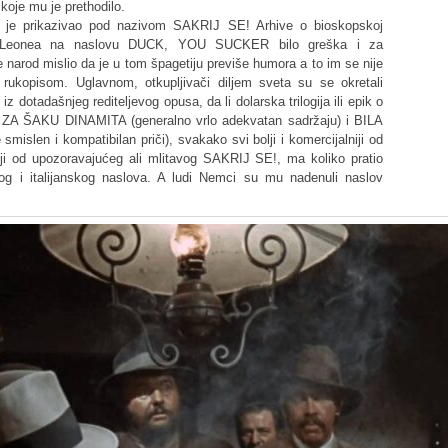
e mu je prethodilo.
 ga je prikazivao pod nazivom SAKRIJ SE! Arhive o bioskopskoj
anje Leonea na naslovu DUCK, YOU SUCKER bilo greška i za
e narod mislio da je u tom špagetiju previše humora a to im se nije
rukopisom. Uglavnom, otkupljivači diljem sveta su se okretali
 dotadašnjeg rediteljevog opusa, da li dolarska trilogija ili epik o
vi ZA ŠAKU DINAMITA (generalno vrlo adekvatan sadržaju) i BILA
n i kompatibilan priči), svakako svi bolji i komercijalniji od
niji od upozoravajućeg ali mlitavog SAKRIJ SE!, ma koliko pratio
og i italijanskog naslova. A ludi Nemci su mu nadenuli naslov