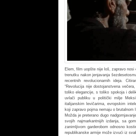
Elem, film uopšte nije loš, zapravo nosi 
trenutku nakon jenjavanja šezdesetosm
recentnih revolucionarnih ideja. Citi
“Revolucija nije dostojanstvena večera,
toliko elegancije, s toliko spokoja i delika
uvlači publiku u politički milje Mek
italijanskim levičarima, evropskim int
koji zapravo pojma nemaju o brutalnom li
Možda je preterano dugo nadgornjavanj
svojih najmarkantnijih izdanja, sa gom
zanimljivom garderobom odnosno kostim
republikanske armije može izvući iz svake