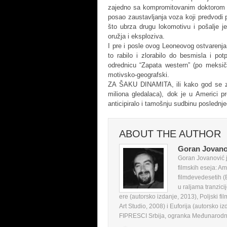
zajedno sa kompromitovanim doktorom Vi
posao zaustavljanja voza koji predvodi 
što ubrza drugu lokomotivu i pošalje j
oružja i eksploziva.
I pre i posle ovog Leoneovog ostvarenja
to rabilo i zlorabilo do besmisla i po
odrednicu “Zapata western” (po meksičk
motivsko-geografski.
ZA ŠAKU DINAMITA, ili kako god se zv
miliona gledalaca), dok je u Americi p
anticipiralo i tamošnju sudbinu posle
ABOUT THE AUTHOR
Goran Jovano
Goran Jovanović je
filmskih eseja: Am
filmdevedesetih (
u raljama tranzici
ere (autorsko izdanje, 2013), Poljski fi
Art Studio, 2008) i Euforija (autorsko iz
FIPRESCI Srbija, ogranka Međunarodne f