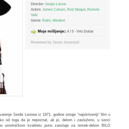
Director:
Sergio Leone
Actors:
James Coburn
,
Rod Steiger
,
Romolo
Valli
Genre:
Ratni
,
Western
Moje mišljenje::
4 / 5 - Vrlo Dobar
Reviewed by: Goran Jovanović
arenje Serđa Leonea iz 1971. godine ostaje “najskriveniji” film u
ko od toga da je nepoznat, ali je, delom i zasluženo, u senci
 a po umetničkom kvalitetu puno zaostaje za remek-delom BILO