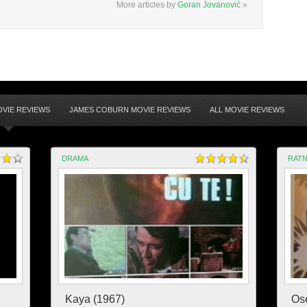
More articles by
Goran Jovanović
»
OVIE REVIEWS
JAMES COBURN MOVIE REVIEWS
ALL MOVIE REVIEWS
DRAMA
RATN
Kaya (1967)
Os