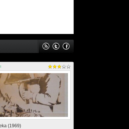
I
eka (1969)