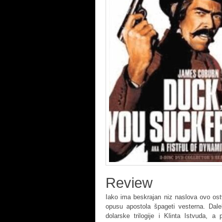
Review
Iako ima beskrajan niz naslova ovo ostv
opusu apostola špageti vesterna. Dale
dolarske trilogije i Klinta Istvuda,