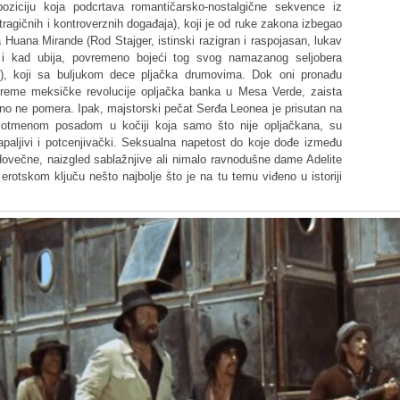
ziciju koja podcrtava romantičarsko-nostalgične sekvence iz
tragičnih i kontroverznih događaja), koji je od ruke zakona izbegao
 Huana Mirande (Rod Stajger, istinski razigran i raspojasan, lukav
 i kad ubija, povremeno bojeći tog svog namazanog seljobera
m), koji sa buljukom dece pljačka drumovima. Dok oni pronađu
u vreme meksičke revolucije opljačka banka u Mesa Verde, zaista
no ne pomera. Ipak, majstorski pečat Serđa Leonea je prisutan na
 otmenom posadom u kočiji koja samo što nije opljačkana, su
zapaljivi i potcenjivački. Seksualna napetost do koje dođe između
dovečne, naizgled sablažnjive ali nimalo ravnodušne dame Adelite
 erotskom ključu nešto najbolje što je na tu temu viđeno u istoriji