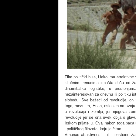
Film politički buja, i iako ima atraktiv
ključnim trenucima ispušta dušu od ž
dinamitaške logistike, u prostorij
nezainteresovan za dnevnu ili politiku is
slobodu. Sve bežeći od revolucije, on 
toga, međutim, Huan, oslonjen na svoju p
u revoluciju i zemlju, jer njegova ze
revolucije jer se ona uvek obija o glavu
Irskom prijatelju. Ovaj nakon toga baca 
i političkog filozofa, koju je čitao.
Vrhunac atraktivnosti, ali i pristojno 