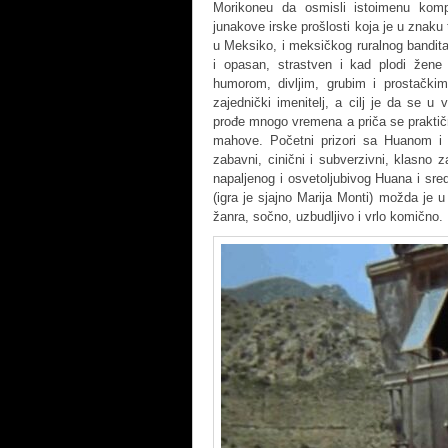
Morikoneu da osmisli istoimenu kompo
junakove irske prošlosti koja je u znaku 
u Meksiko, i meksičkog ruralnog bandita
i opasan, strastven i kad plodi žene
humorom, divljim, grubim i prostački
zajednički imenitelj, a cilj je da se 
prođe mnogo vremena a priča se praktič
mahove. Početni prizori sa Huanom i
zabavni, cinični i subverzivni, klasno 
napaljenog i osvetoljubivog Huana i sre
(igra je sjajno Marija Monti) možda je u
žanra, sočno, uzbudljivo i vrlo komično.