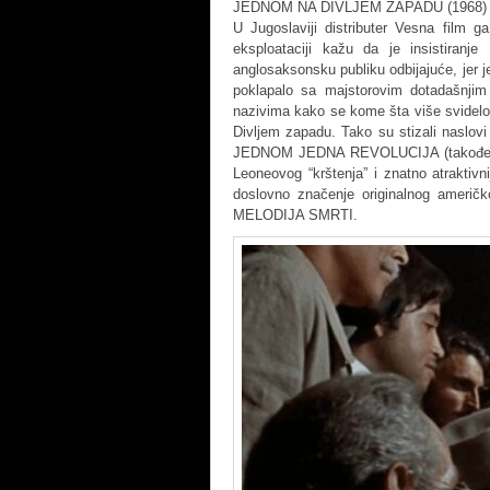
JEDNOM NA DIVLJEM ZAPADU (1968) koj
U Jugoslaviji distributer Vesna film
eksploataciji kažu da je insistir
anglosaksonsku publiku odbijajuće, jer j
poklapalo sa majstorovim dotadašnjim 
nazivima kako se kome šta više svidelo iz
Divljem zapadu. Tako su stizali naslo
JEDNOM JEDNA REVOLUCIJA (takođe smisle
Leoneovog “krštenja” i znatno atraktiv
doslovno značenje originalnog američk
MELODIJA SMRTI.