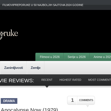
FILMOVIPREPORUKE U 50 NAJBOLJIH SAJTOVA 2024 GODINE
Filmovi u 2026
Serije u 2026
Anime u 202
Zanimljivosti
Zemlje
IE REVIEWS:
RECENT
HIGHEST RATED
MOST COMMENT
1
COMMENTS
DRAMA
Apocalypse Now (1979)