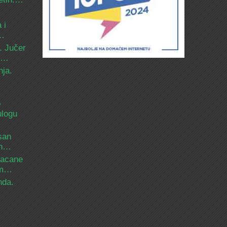
 i
d…
. Jučer
 i…
nja.
o
ulogu
san
ih…
bacane
nam…
nda.