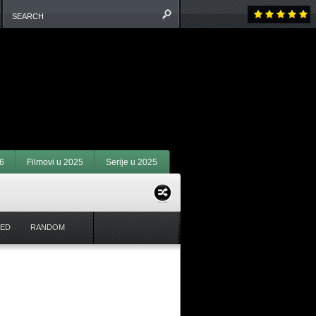
6
Filmovi u 2025
Serije u 2025
ED
RANDOM