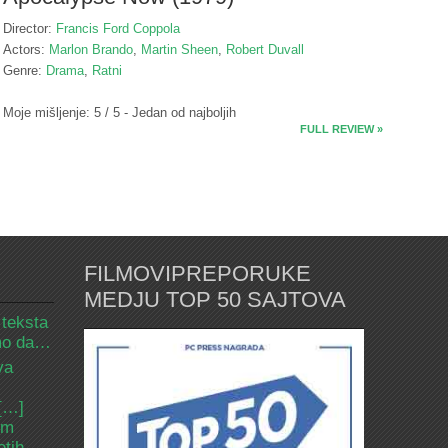
Director:
Francis Ford Coppola
Actors:
Marlon Brando
,
Martin Sheen
,
Robert Duvall
Genre:
Drama
,
Ratni
Moje mišljenje: 5 / 5 - Jedan od najboljih
FULL REVIEW »
FILMOVIPREPORUKE
MEDJU TOP 50 SAJTOVA
 teksta
amo da…
va
 […]
om
etih.…