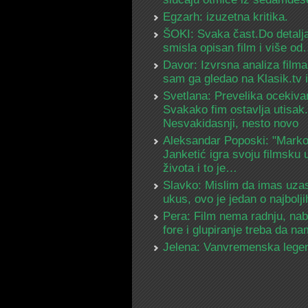
Egzarh: izuzetna kritika.
ŠOKI: Svaka čast.Do detalja
smisla opisan film i više o
Davor: Izvrsna analiza filma
sam ga gledao na Klasik.tv
Svetlana: Prevelika ocekiva
Svakako fim ostavlja utisak.
Nesvakidasnji, nesto novo
Aleksandar Poposki: "Mark
Janketić igra svoju filmsku 
života i to je…
Slavko: Mislim da imas uza
ukus, ovo je jedan o najbolj
Pera: Film nema radnju, na
fore i glupiranje treba da 
Jelena: Vanvremenska lege