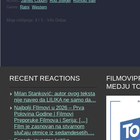
Actors:
James Coburn
,
Rod Steiger
,
Romolo Valli
Genre:
Ratni
,
Western
Moje mišljenje: 4 / 5 - Vrlo Dobar
RECENT REACTIONS
FILMOVI
MEDJU TO
Milan Stanković: autor ovog teksta
nije naveo da LILIKA ne samo da…
Najbolji FIlmovi u 2026 – Prva
Polovina Godine | Filmovi
Preporuke Filmova i Serija: […]
Film je zasnovan na stvarnom
slučaju otmice iz sedamdesetih.…