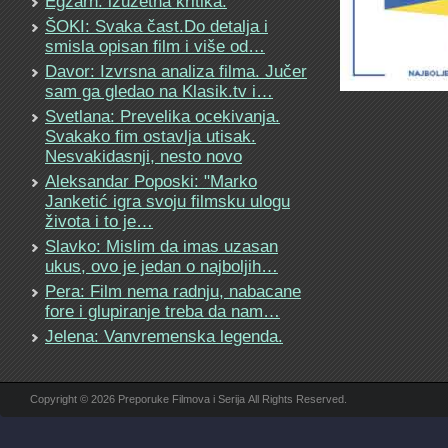
Egzarh: izuzetna kritika.
ŠOKI: Svaka čast.Do detalja i
smisla opisan film i više od…
Davor: Izvrsna analiza filma. Jučer
sam ga gledao na Klasik.tv i…
Svetlana: Prevelika ocekivanja.
Svakako fim ostavlja utisak.
Nesvakidasnji, nesto novo
Aleksandar Poposki: "Marko
Janketić igra svoju filmsku ulogu
života i to je…
Slavko: Mislim da imas uzasan
ukus, ovo je jedan o najboljih…
Pera: Film nema radnju, nabacane
fore i glupiranje treba da nam…
Jelena: Vanvremenska legenda.
Copyright © 2026 Preporuke Filmova i Serija All Rights Reserved.