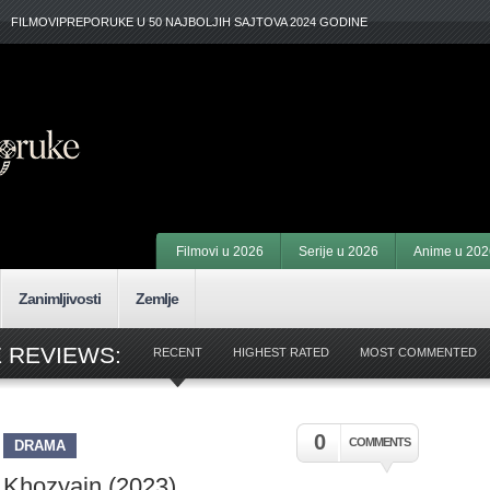
FILMOVIPREPORUKE U 50 NAJBOLJIH SAJTOVA 2024 GODINE
Filmovi u 2026
Serije u 2026
Anime u 202
Zanimljivosti
Zemlje
 REVIEWS:
RECENT
HIGHEST RATED
MOST COMMENTED
0
COMMENTS
DRAMA
Khozyain (2023)