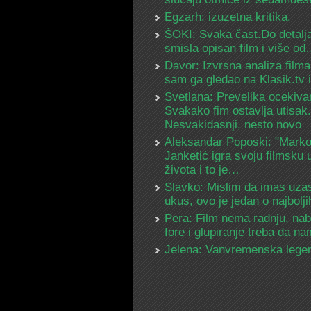
Egzarh: izuzetna kritika.
ŠOKI: Svaka čast.Do detalja
smisla opisan film i više o
Davor: Izvrsna analiza filma
sam ga gledao na Klasik.tv
Svetlana: Prevelika ocekiva
Svakako fim ostavlja utisak.
Nesvakidasnji, nesto novo
Aleksandar Poposki: "Mark
Janketić igra svoju filmsku 
života i to je…
Slavko: Mislim da imas uza
ukus, ovo je jedan o najbolj
Pera: Film nema radnju, na
fore i glupiranje treba da 
Jelena: Vanvremenska lege