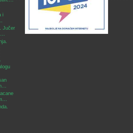
 i
d…
. Jučer
 i…
nja.
o
ulogu
san
ih…
bacane
nam…
nda.