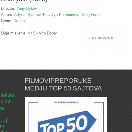
Director:
Yuriy Bykov
Actors:
Artyom Bystrov
,
Klavdiya Korshunova
,
Oleg Fomin
Genre:
Drama
Moje mišljenje: 4 / 5 - Vrlo Dobar
FULL REVIEW »
FILMOVIPREPORUKE
MEDJU TOP 50 SAJTOVA
 teksta
amo da…
va
 […]
om
etih.…