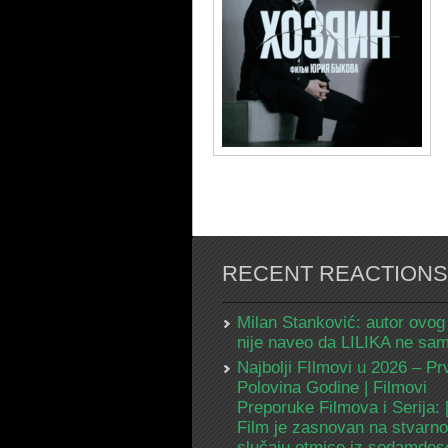
RECENT REACTIONS
Milan Stanković: autor ovog
nije naveo da LILIKA ne s
Najbolji FIlmovi u 2026 – Pr
Polovina Godine | Filmovi
Preporuke Filmova i Serija:
Film je zasnovan na stvarn
slučaju otmice iz sedamdes