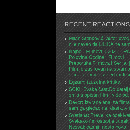
RECENT REACTIONS
Milan Stanković: autor ovog
nije naveo da LILIKA ne s
Najbolji FIlmovi u 2026 – Pr
Polovina Godine | Filmovi
Preporuke Filmova i Serija:
Film je zasnovan na stvarn
slučaju otmice iz sedamdes
Egzarh: izuzetna kritika.
ŠOKI: Svaka čast.Do detalja
smisla opisan film i više o
Davor: Izvrsna analiza filma
sam ga gledao na Klasik.tv
Svetlana: Prevelika ocekiva
Svakako fim ostavlja utisak.
Nesvakidasnji, nesto novo