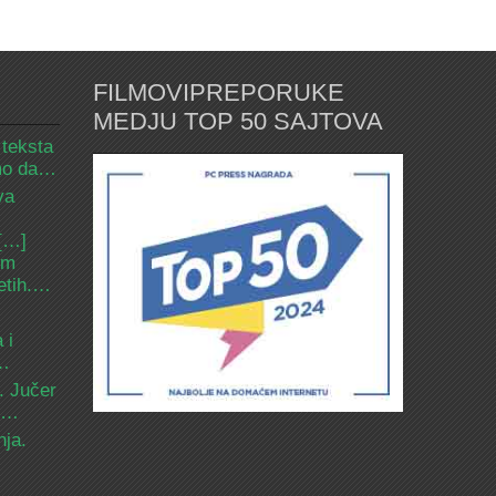
FILMOVIPREPORUKE
MEDJU TOP 50 SAJTOVA
 teksta
amo da…
va
 […]
om
etih.…
 i
d…
. Jučer
 i…
nja.