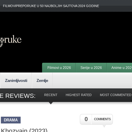
FILMOVIPREPORUKE U 50 NAJBOLJIH SAJTOVA 2024 GODINE
Filmovi u 2026
Serije u 2026
Anime u 202
Zanimljivosti
Zemlje
E REVIEWS:
RECENT
HIGHEST RATED
MOST COMMENTED
0
COMMENTS
DRAMA
Khozyain (2023)