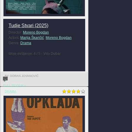
Tudje Stvari (2025)
Director:
Moreno Bogdan
Actors:
Marija Škaričić
,
Moreno Bogdan
Genre:
Drama
Moje mišljenje: 4 / 5 - Vrlo Dobar
BY GORAN JOVANOVIĆ
0
FULL REVIEW »
DRAMA