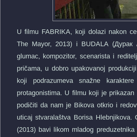
U filmu FABRIKA, koji dolazi nakon 
Тhe Mayor, 2013) i BUDALA (Дурак /Тh
glumac, kompozitor, scenarista i redite
pričama, u dobro upakovanoj produkciji 
koji podrazumeva snažne karaktere 
protagonistima. U filmu koji je prikaz
podičiti da nam je Bikova otkrio i redo
uticaj stvaralaštva Borisa Hlebnjiko
(2013) bavi likom mladog preduzetnika (