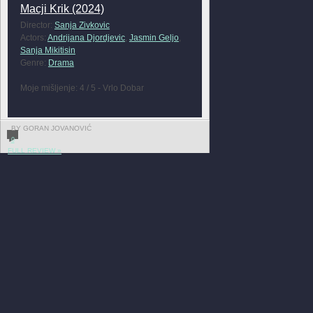
Macji Krik (2024)
Director:
Sanja Zivkovic
Actors:
Andrijana Djordjevic
,
Jasmin Geljo
,
Sanja Mikitisin
Genre:
Drama
Moje mišljenje: 4 / 5 - Vrlo Dobar
BY GORAN JOVANOVIĆ
0
FULL REVIEW »