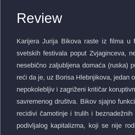
Review
Karijera Jurija Bikova raste iz filma u 
svetskih festivala poput Zvjaginceva, ne
nesebično zaljubljena domaća (ruska) pu
reći da je, uz Borisa Hlebnjikova, jedan 
nepokolebljiv i zagriženi kritičar korupt
savremenog društva. Bikov sjajno funkcio
recidivi čamotinje i trulih i beznadežni
podivljalog kapitalizma, koji se nije