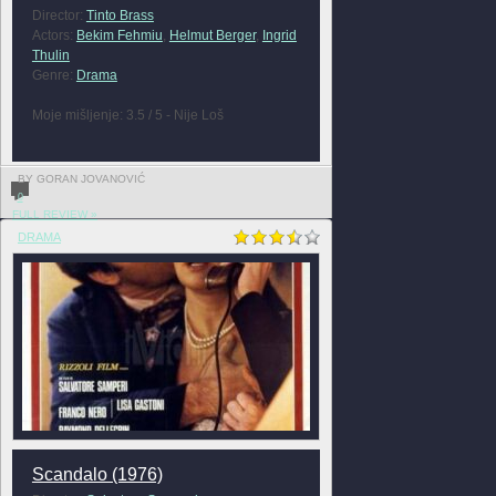
Director:
Tinto Brass
Actors:
Bekim Fehmiu
,
Helmut Berger
,
Ingrid
Thulin
Genre:
Drama
Moje mišljenje: 3.5 / 5 - Nije Loš
BY GORAN JOVANOVIĆ
0
FULL REVIEW »
DRAMA
Scandalo (1976)