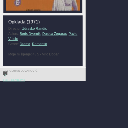
Opklada (1971)
Director:
Zdravko Randic
Actors:
Boris Dvornik
,
Dusica Zegarac
,
Pavle
Vuisic
Genre:
Drama
,
Romansa
Moje mišljenje: 4 / 5 - Vrlo Dobar
BY GORAN JOVANOVIĆ
0
FULL REVIEW »