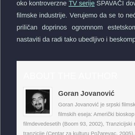
oko kontroverzne
TV serije
SPAVAČI dovel
filmske industrije. Verujemo da se to neć
priličan doprinos ogromnom estetskom
nastaviti da radi tako ubedljivo i besko
ABOUT THE AUTHOR
Goran Jovanović
Goran Jovanović je srpski filmski
filmskih eseja: Američki bioskop
filmdevedesetih (Boom 93, 2002), Tranzicijski 
tranzicije (Centar za kulturu Požarevac, 2005),