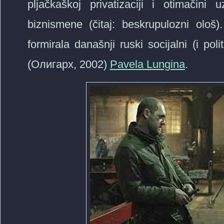
pljačkaškoj privatizaciji i otimačin
biznismene (čitaj: beskrupulozni ološ
formirala današnji ruski socijalni (i p
(Олигарх, 2002)
Pavela Lungina
.