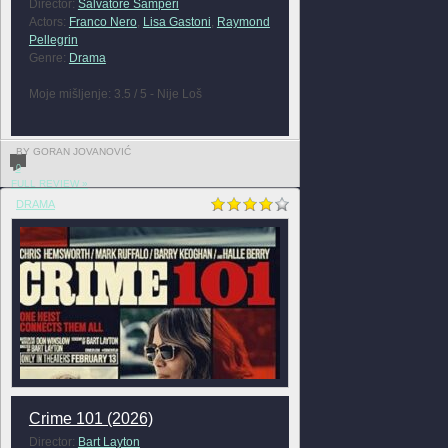
Director:
Salvatore Samperi
Actors:
Franco Nero
,
Lisa Gastoni
,
Raymond
Pellegrin
Genre:
Drama
Moje mišljenje: 3.5 / 5 - Nije Loš
BY GORAN JOVANOVIĆ
0
FULL REVIEW »
DRAMA
Crime 101 (2026)
Director:
Bart Layton