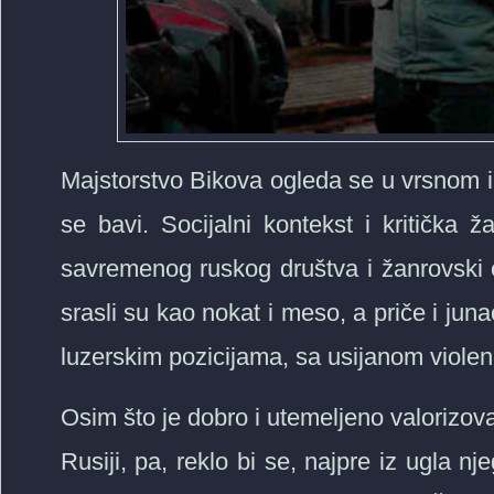
Majstorstvo Bikova ogleda se u vrsnom i
se bavi. Socijalni kontekst i kritička 
savremenog ruskog društva i žanrovski 
srasli su kao nokat i meso, a priče i ju
luzerskim pozicijama, sa usijanom violenc
Osim što je dobro i utemeljeno valorizov
Rusiji, pa, reklo bi se, najpre iz ugla n