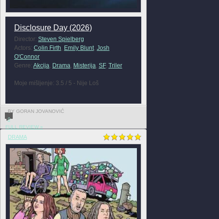
Disclosure Day (2026)
Director:
Steven Spielberg
Actors:
Colin Firth
,
Emily Blunt
,
Josh
O'Connor
Genre:
Akcija
,
Drama
,
Misterija
,
SF
,
Triler
Moje mišljenje: 3.5 / 5 - Nije Loš
BY GORAN JOVANOVIĆ
0
FULL REVIEW »
DRAMA