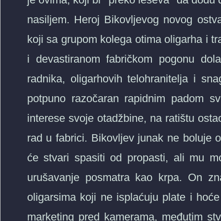
nasiljem. Heroj Bikovljevog novog ostva
koji sa grupom kolega otima oligarha i 
i devastiranom fabričkom pogonu dol
radnika, oligarhovih telohranitelja i s
potpuno razočaran rapidnim padom svo
interese svoje otadžbine, na ratištu osta
rad u fabrici. Bikovljev junak ne boluje o
će stvari spasiti od propasti, ali mu m
urušavanje posmatra kao krpa. On zna
oligarsima koji ne isplaćuju plate i ho
marketing pred kamerama, međutim stvar