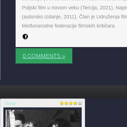
Poljski film u novom veku (Tercija, 2021). Napis
(autorsko izdanje, 2011). Član je Udruženja fi
Međunarodne federacije filmskih kritičara.
0 COMMENTS »
DRAMA