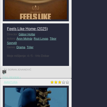
Feels Like Home (2025)
Director:
Gábor Holtai
Actors:
Áron Molnár
,
Rozi Lovas
,
Tibor
Szervét
Genre:
Drama
,
Triler
Moje mišljenje: 4 / 5 - Vrlo Dobar
BY GORAN JOVANOVIĆ
0
FULL REVIEW »
AVANTURA