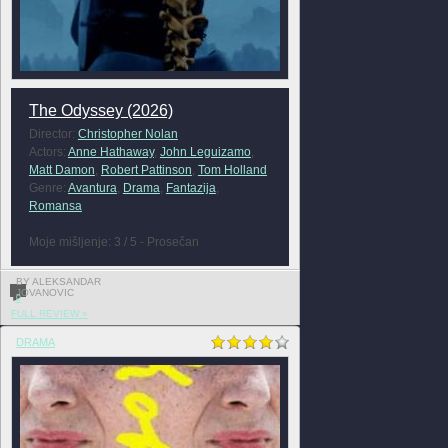
The Odyssey (2026)
Director:
Christopher Nolan
Actors:
Anne Hathaway
,
John Leguizamo
,
Matt Damon
,
Robert Pattinson
,
Tom Holland
Genre:
Avantura
,
Drama
,
Fantazija
,
Romansa
Moje mišljenje: 3 / 5 - Prosečan
BY ALEKSANDAR
JOVANOVIC
0
FULL REVIEW »
DRAMA