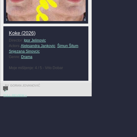
Koke (2026)
Director:
Igor Jelinovic
Actors:
Aleksandra Jankovic
,
Šimun Šitum
,
Snjezana Sinovcic
Genre:
Drama
Moje mišljenje: 4 / 5 - Vrlo Dobar
BY GORAN JOVANOVIĆ
0
FULL REVIEW »