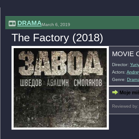
DRAMA
March 6, 2019
The Factory (2018)
MOVIE 
Director:
Yuri
Actors:
Andre
Genre:
Dram
Moje miš
Reviewed by: