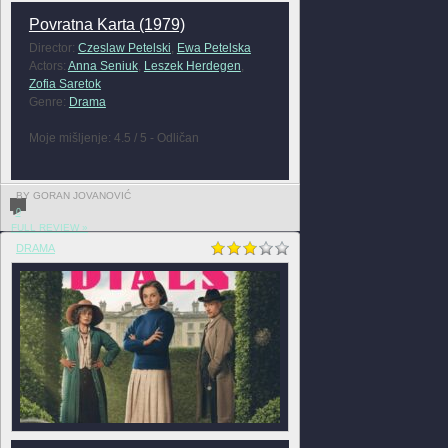
Povratna Karta (1979)
Director:
Czeslaw Petelski
,
Ewa Petelska
Actors:
Anna Seniuk
,
Leszek Herdegen
,
Zofia Saretok
Genre:
Drama
Moje mišljenje: 4.5 / 5 - Odličan
BY GORAN JOVANOVIĆ
0
FULL REVIEW »
DRAMA