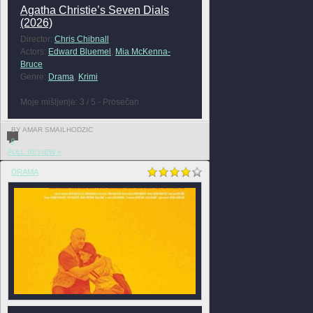
Agatha Christie’s Seven Dials
(2026)
Director:
Chris Chibnall
Actors:
Edward Bluemel
,
Mia McKenna-
Bruce
Genre:
Drama
,
Krimi
Moje mišljenje: 3 / 5 - Prosečan
BY AMAR SMAILHODZIC
0
FULL REVIEW »
DRAMA