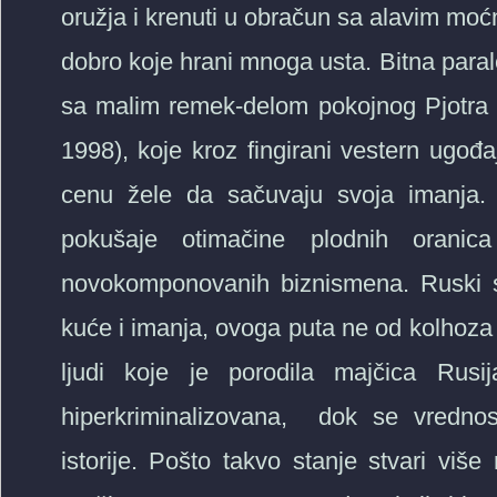
oružja i krenuti u obračun sa alavim moćn
dobro koje hrani mnoga usta. Bitna paral
sa malim remek-delom pokojnog Pjotra
1998), koje kroz fingirani vestern ugođ
cenu žele da sačuvaju svoja imanja.
pokušaje otimačine plodnih oranic
novokomponovanih biznismena. Ruski s
kuće i imanja, ovoga puta ne od kolhoza 
ljudi koje je porodila majčica Rusij
hiperkriminalizovana, dok se vrednos
istorije. Pošto takvo stanje stvari viš