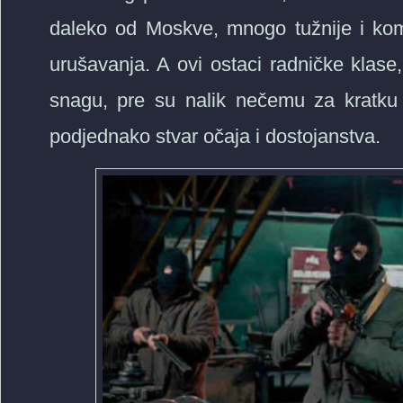
daleko od Moskve, mnogo tužnije i kom
urušavanja. A ovi ostaci radničke klase
snagu, pre su nalik nečemu za kratku 
podjednako stvar očaja i dostojanstva.