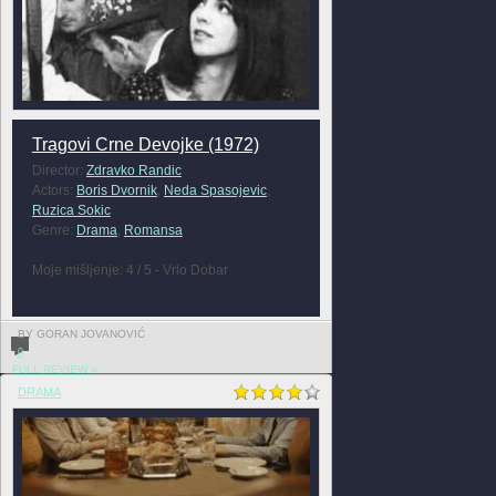
Tragovi Crne Devojke (1972)
Director:
Zdravko Randic
Actors:
Boris Dvornik
,
Neda Spasojevic
,
Ruzica Sokic
Genre:
Drama
,
Romansa
Moje mišljenje: 4 / 5 - Vrlo Dobar
BY GORAN JOVANOVIĆ
0
FULL REVIEW »
DRAMA