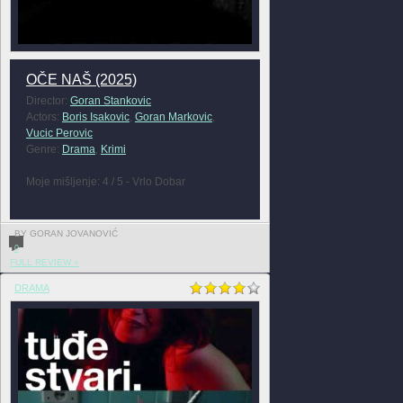
OČE NAŠ (2025)
Director:
Goran Stankovic
Actors:
Boris Isakovic
,
Goran Markovic
,
Vucic Perovic
Genre:
Drama
,
Krimi
Moje mišljenje: 4 / 5 - Vrlo Dobar
BY GORAN JOVANOVIĆ
0
FULL REVIEW »
DRAMA