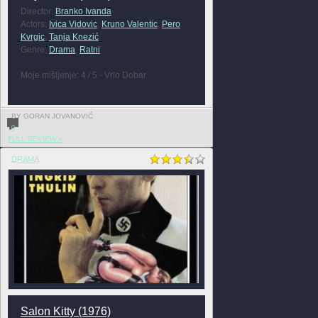
Director:
Branko Ivanda
Actors:
Ivica Vidovic
,
Kruno Valentic
,
Pero
Kvrgic
,
Tanja Knezić
Genre:
Drama
,
Ratni
Moje mišljenje: 4 / 5 - Vrlo Dobar
BY GORAN JOVANOVIĆ
0
FULL REVIEW »
DRAMA
Salon Kitty (1976)