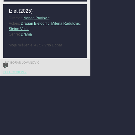
Izlet (2025)
Director:
Nenad Pavlovic
Actors:
Dragan Bjelogrlic
,
Milena Radulović
,
Stefan Vukic
Genre:
Drama
Moje mišljenje: 4 / 5 - Vrlo Dobar
BY GORAN JOVANOVIĆ
0
FULL REVIEW »