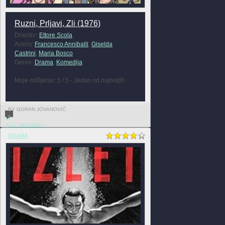
Ruzni, Prljavi, Zli (1976)
Director:
Ettore Scola
Actors:
Francesco Anniballi
,
Giselda
Castrini
,
Maria Bosco
Genre:
Drama
,
Komedija
Moje mišljenje: 5 / 5 - Jedan od najboljih
BY GORAN JOVANOVIĆ
0
FULL REVIEW »
DRAMA