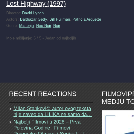
Lost Highway (1997)
Director:
David Lynch
Actors:
Balthazar Getty
,
Bill Pullman
,
Patricia Arquette
Genre:
Misterija
,
Neo Noir
,
Noir
Moje mišljenje: 5 / 5 - Jedan od najboljih
RECENT REACTIONS
FILMOVI
MEDJU TO
Milan Stanković: autor ovog teksta
nije naveo da LILIKA ne samo da…
Najbolji FIlmovi u 2026 – Prva
Polovina Godine | Filmovi
Preporuke Filmova i Serija: […]