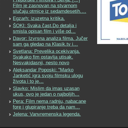
Film je zasnovan na stvarnom
slučaju otmice iz sedamdesetih.…
Egzarh: izuzetna kritika.
ŠOKI: Svaka čast.Do detalja i
smisla opisan film i više od…
Davor: Izvrsna analiza filma. Jučer
sam ga gledao na Klasik.tv i…
Svetlana: Prevelika ocekivanja.
Svakako fim ostavlja utisak.
Nesvakidasnji, nesto novo
Aleksandar Poposki: "Marko
Janketić igra svoju filmsku ulogu
života i to je…
Slavko: Mislim da imas uzasan
ukus, ovo je jedan o najboljih…
Pera: Film nema radnju, nabacane
fore i glupiranje treba da nam…
Jelena: Vanvremenska legenda.