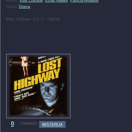
Actors:
Ellar Coltrane
,
Ethan Hawke
,
Patricia Arquette
Genre:
Drama
Moje mišljenje: 4.5 / 5 - Odličan
0
COMMENTS
MISTERIJA