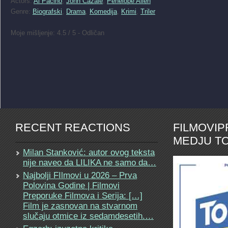
Actors:
Al Pacino
,
John Cazale
,
Penelope Allen
Genre:
Biografski
,
Drama
,
Komedija
,
Krimi
,
Triler
Moje mišljenje: 4.5 / 5 - Odličan
RECENT REACTIONS
FILMOVI
MEDJU TO
Milan Stanković: autor ovog teksta
nije naveo da LILIKA ne samo da…
Najbolji FIlmovi u 2026 – Prva
Polovina Godine | Filmovi
Preporuke Filmova i Serija: […]
Film je zasnovan na stvarnom
slučaju otmice iz sedamdesetih.…