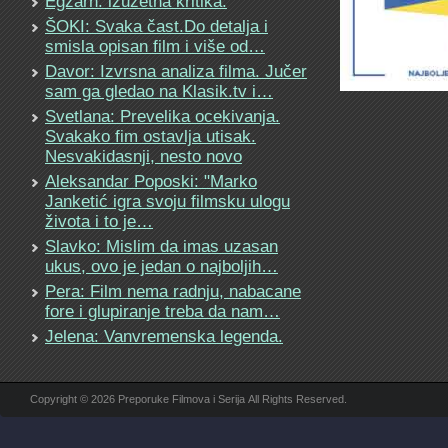
Egzarh: izuzetna kritika.
ŠOKI: Svaka čast.Do detalja i
smisla opisan film i više od…
Davor: Izvrsna analiza filma. Jučer
sam ga gledao na Klasik.tv i…
Svetlana: Prevelika ocekivanja.
Svakako fim ostavlja utisak.
Nesvakidasnji, nesto novo
Aleksandar Poposki: "Marko
Janketić igra svoju filmsku ulogu
života i to je…
Slavko: Mislim da imas uzasan
ukus, ovo je jedan o najboljih…
Pera: Film nema radnju, nabacane
fore i glupiranje treba da nam…
Jelena: Vanvremenska legenda.
Copyright © 2026 Preporuke Filmova i Serija All Rights Reserved.