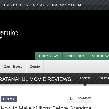
FILMOVIPREPORUKE U 50 NAJBOLJIH SAJTOVA 2024 GODINE
Filmovi u 2026
Serije u 2026
Anime u 202
Zanimljivosti
Zemlje
RATANAKUL MOVIE REVIEWS:
RECENT
HIGHEST
0
COMMENTS
DRAMA
How to Make Millions Before Grandma