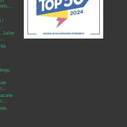
om
etih.…
 i
d…
. Jučer
 i…
nja.
o
ulogu
san
ih…
bacane
nam…
nda.