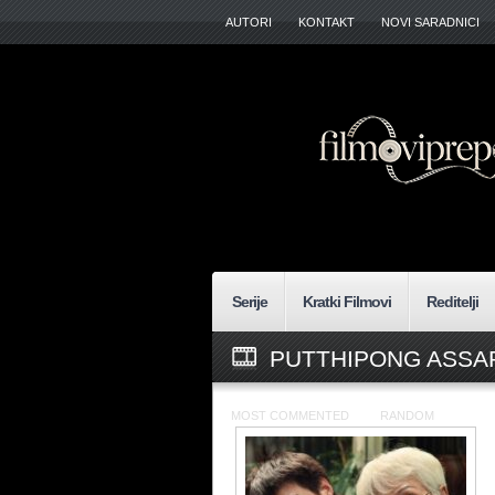
AUTORI
KONTAKT
NOVI SARADNICI
Serije
Kratki Filmovi
Reditelji
PUTTHIPONG ASSA
MOST COMMENTED
RANDOM