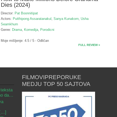
Dies (2024)
Director:
Pat Boonnitipat
Actors:
Putthipong Assaratanakul
,
Sanya Kunakorn
,
Usha
Seamkhum
Genre:
Drama
,
Komedija
,
Porodicni
Moje mišljenje: 4.5 / 5 - Odličan
FULL REVIEW »
FILMOVIPREPORUKE
MEDJU TOP 50 SAJTOVA
 teksta
amo da…
va
 […]