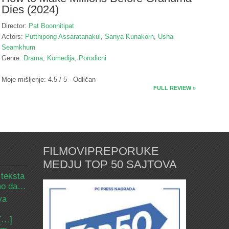
Dies (2024)
Director:
Pat Boonnitipat
Actors:
Putthipong Assaratanakul
,
Sanya Kunakorn
,
Usha
Seamkhum
Genre:
Drama
,
Komedija
,
Porodicni
Moje mišljenje: 4.5 / 5 - Odličan
FULL REVIEW »
FILMOVIPREPORUKE
MEDJU TOP 50 SAJTOVA
 teksta
amo da…
va
 […]