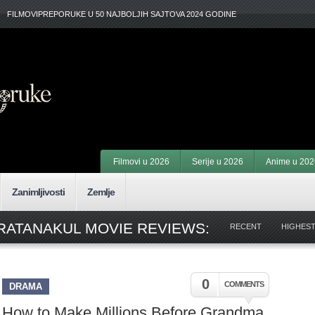
FILMOVIPREPORUKE U 50 NAJBOLJIH SAJTOVA 2024 GODINE
Filmovi u 2026
Serije u 2026
Anime u 202
Zanimljivosti
Zemlje
RATANAKUL MOVIE REVIEWS:
RECENT
HIGHEST
0
COMMENTS
DRAMA
How to Make Millions Before Grandma