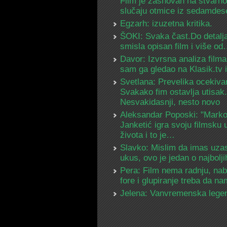
Film je zasnovan na stvarn
slučaju otmice iz sedamdes
Egzarh: izuzetna kritika.
ŠOKI: Svaka čast.Do detalja
smisla opisan film i više o
Davor: Izvrsna analiza filma
sam ga gledao na Klasik.tv
Svetlana: Prevelika ocekiva
Svakako fim ostavlja utisak.
Nesvakidasnji, nesto novo
Aleksandar Poposki: "Mark
Janketić igra svoju filmsku 
života i to je…
Slavko: Mislim da imas uza
ukus, ovo je jedan o najbolj
Pera: Film nema radnju, na
fore i glupiranje treba da 
Jelena: Vanvremenska lege