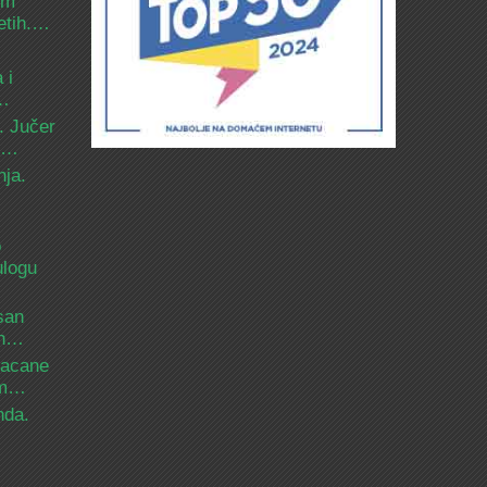
om
etih.…
 i
d…
. Jučer
 i…
nja.
o
ulogu
san
ih…
bacane
nam…
nda.