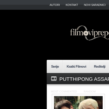
AUTORI
KONTAKT
NOVI SARADNICI
Serije
Kratki Filmovi
Reditelji
PUTTHIPONG ASSA
MOST COMMENTED
RANDOM