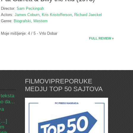
Director:
Sam Peckinpah
Actors:
James Coburn
,
Kris Kristofferson
,
Richard Jaeckel
Genre:
Biografski
,
Western
Moje mišljenje: 4 / 5 - Vrlo Dobar
FULL REVIEW »
FILMOVIPREPORUKE
MEDJU TOP 50 SAJTOVA
 teksta
amo da…
va
 […]
om
etih.…