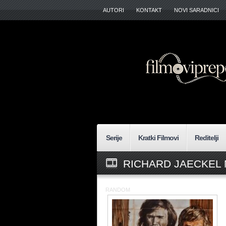
AUTORI
KONTAKT
NOVI SARADNICI
Serije
Kratki Filmovi
Reditelji
RICHARD JAECKEL 
RANDOM