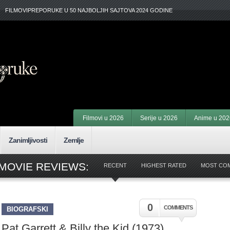
FILMOVIPREPORUKE U 50 NAJBOLJIH SAJTOVA 2024 GODINE
Filmovi u 2026
Serije u 2026
Anime u 202
Zanimljivosti
Zemlje
MOVIE REVIEWS:
RECENT
HIGHEST RATED
MOST CO
0
COMMENTS
BIOGRAFSKI
Pat Garrett & Billy the Kid (1973)