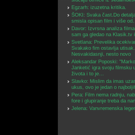
Egzarh: izuzetna kritika.
ŠOKI: Svaka čast.Do detalja
smisla opisan film i više o
Davor: Izvrsna analiza filma
sam ga gledao na Klasik.tv
Svetlana: Prevelika ocekiva
Svakako fim ostavlja utisak.
Nesvakidasnji, nesto novo
Aleksandar Poposki: "Mark
Janketić igra svoju filmsku 
života i to je…
Slavko: Mislim da imas uza
ukus, ovo je jedan o najbolj
Pera: Film nema radnju, na
fore i glupiranje treba da 
Jelena: Vanvremenska lege