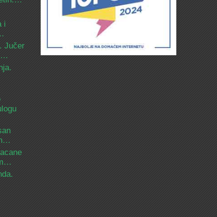
 i
d…
. Jučer
 i…
nja.
o
ulogu
san
ih…
bacane
nam…
nda.