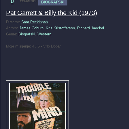
0
COMMENTS
BIOGRAFSKI
Pat Garrett & Billy the Kid (1973)
Director:
Sam Peckinpah
Actors:
James Coburn
,
Kris Kristofferson
,
Richard Jaeckel
Genre:
Biografski
,
Western
Moje mišljenje: 4 / 5 - Vrlo Dobar