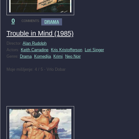
0
COMMENTS
DRAMA
Trouble in Mind (1985)
Director:
Alan Rudolph
Actors:
Keith Carradine
,
Kris Kristofferson
,
Lori Singer
Genre:
Drama
,
Komedija
,
Krimi
,
Neo Noir
Moje mišljenje: 4 / 5 - Vrlo Dobar