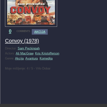
0
COMMENTS
AKCIJA
Convoy (1978)
Director:
Sam Peckinpah
Actors:
Ali MacGraw
,
Kris Kristofferson
Genre:
Akcija
,
Avantura
,
Komedija
Moje mišljenje: 4 / 5 - Vrlo Dobar