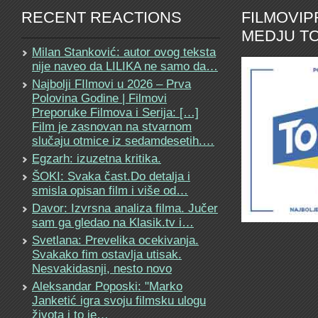
RECENT REACTIONS
FILMOVI
MEDJU TO
Milan Stanković: autor ovog teksta
nije naveo da LILIKA ne samo da…
Najbolji FIlmovi u 2026 – Prva
Polovina Godine | Filmovi
Preporuke Filmova i Serija: […]
Film je zasnovan na stvarnom
slučaju otmice iz sedamdesetih.…
Egzarh: izuzetna kritika.
ŠOKI: Svaka čast.Do detalja i
smisla opisan film i više od…
Davor: Izvrsna analiza filma. Jučer
sam ga gledao na Klasik.tv i…
Svetlana: Prevelika ocekivanja.
Svakako fim ostavlja utisak.
Nesvakidasnji, nesto novo
Aleksandar Poposki: "Marko
Janketić igra svoju filmsku ulogu
života i to je…