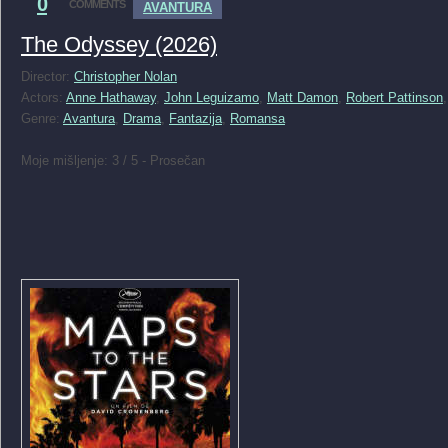
0
COMMENTS
AVANTURA
The Odyssey (2026)
Director:
Christopher Nolan
Actors:
Anne Hathaway
,
John Leguizamo
,
Matt Damon
,
Robert Pattinson
Genre:
Avantura
,
Drama
,
Fantazija
,
Romansa
Moje mišljenje: 3 / 5 - Prosečan