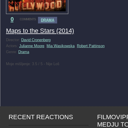
0
COMMENTS
DRAMA
Maps to the Stars (2014)
Director:
David Cronenberg
Actors:
Julianne Moore
,
Mia Wasikowska
,
Robert Pattinson
Genre:
Drama
Moje mišljenje: 3.5 / 5 - Nije Loš
RECENT REACTIONS
FILMOVI
MEDJU TO