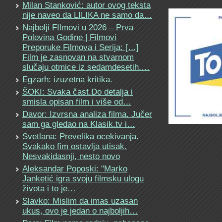
Milan Stanković: autor ovog teksta
nije naveo da LILIKA ne samo da…
Najbolji FIlmovi u 2026 – Prva
Polovina Godine | Filmovi
Preporuke Filmova i Serija: […]
Film je zasnovan na stvarnom
slučaju otmice iz sedamdesetih.…
Egzarh: izuzetna kritika.
ŠOKI: Svaka čast.Do detalja i
smisla opisan film i više od…
Davor: Izvrsna analiza filma. Jučer
sam ga gledao na Klasik.tv i…
Svetlana: Prevelika ocekivanja.
Svakako fim ostavlja utisak.
Nesvakidasnji, nesto novo
Aleksandar Poposki: "Marko
Janketić igra svoju filmsku ulogu
života i to je…
Slavko: Mislim da imas uzasan
ukus, ovo je jedan o najboljih…