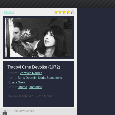
DRAMA
Tragovi Crne Devojke (1972)
Director:
Zdravko Randic
Actors:
Boris Dvornik
,
Neda Spasojevic
,
Ruzica Sokic
Genre:
Drama
,
Romansa
Moje mišljenje: 4 / 5 - Vrlo Dobar
BY GORAN JOVANOVIĆ