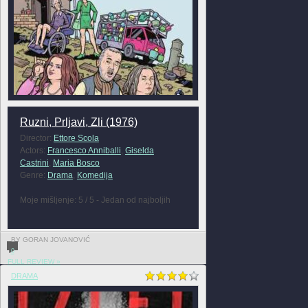
Ruzni, Prljavi, Zli (1976)
Director:
Ettore Scola
Actors:
Francesco Anniballi
,
Giselda
Castrini
,
Maria Bosco
Genre:
Drama
,
Komedija
Moje mišljenje: 5 / 5 - Jedan od najboljih
BY GORAN JOVANOVIĆ
0
FULL REVIEW »
DRAMA