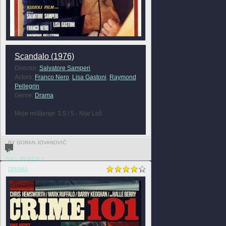
Scandalo (1976)
Director:
Salvatore Samperi
Actors:
Franco Nero
,
Lisa Gastoni
,
Raymond
Pellegrin
Genre:
Drama
Moje mišljenje: 3.5 / 5 - Nije Loš
BY GORAN JOVANOVIĆ
0
FULL REVIEW »
DRAMA