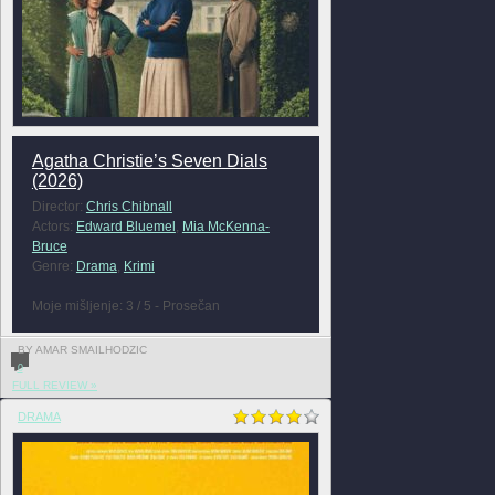
Agatha Christie’s Seven Dials
(2026)
Director:
Chris Chibnall
Actors:
Edward Bluemel
,
Mia McKenna-
Bruce
Genre:
Drama
,
Krimi
Moje mišljenje: 3 / 5 - Prosečan
BY AMAR SMAILHODZIC
0
FULL REVIEW »
DRAMA