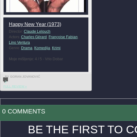
Happy New Year (1973)
Director:
Claude Lelouch
Actors:
Charles Gérard
,
Françoise Fabian
,
Lino Ventura
Genre:
Drama
,
Komedija
,
Krimi
Moje mišljenje: 4 / 5 - Vrlo Dobar
BY GORAN JOVANOVIĆ
0
FULL REVIEW »
0 COMMENTS
BE THE FIRST TO 