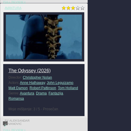
FULL REVIEW »
AVANTURA
The Odyssey (2026)
Director:
Christopher Nolan
Actors:
Anne Hathaway
,
John Leguizamo
,
Matt Damon
,
Robert Pattinson
,
Tom Holland
Genre:
Avantura
,
Drama
,
Fantazija
,
Romansa
Moje mišljenje: 3 / 5 - Prosečan
BY ALEKSANDAR
JOVANOVIC
0
FULL REVIEW »