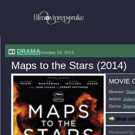
DRAMA
October 19, 2014
Maps to the Stars (2014)
MOVIE 
Director:
Davi
Actors:
Julia
Genre:
Dram
Moje miš
Reviewed by: 