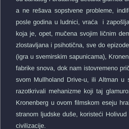
a ne rešava sopstvene probleme, indife
posle godina u ludnici, vraća i zapošlj
koja je, opet, mučena svojim ličnim d
zlostavljana i psihotična, sve do epizode 
(igra u svemirskim sapunicama), Kronenb
fabrike snova, dok nam istovremeno priča 
svom Mullholand Drive-u, ili Altman u
razotkrivali mehanizme koji taj glamuro
Kronenberg u ovom filmskom eseju hr
stranom ljudske duše, koristeći Holiv
civilizacije.