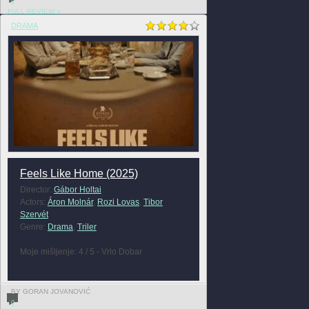
0
FULL REVIEW »
DRAMA
Feels Like Home (2025)
Director:
Gábor Holtai
Actors:
Áron Molnár
,
Rozi Lovas
,
Tibor
Szervét
Genre:
Drama
,
Triler
Moje mišljenje: 4 / 5 - Vrlo Dobar
BY GORAN JOVANOVIĆ
0