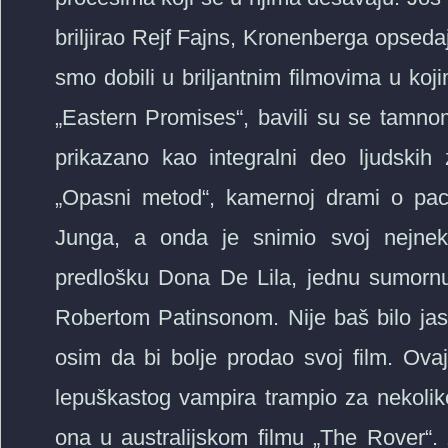
briljirao Rejf Fajns, Kronenberga opsedaju
smo dobili u briljantnim filmovima u koji
„Eastern Promises“, bavili su se tamnom
prikazano kao integralni deo ljudskih
„Opasni metod“, kamernoj drami o paci
Junga, a onda je snimio svoj nejnekom
predlošku Dona De Lila, jednu sumorn
Robertom Patinsonom. Nije baš bilo ja
osim da bi bolje prodao svoj film. Ova
lepuškastog vampira trampio za nekoliko 
ona u australijskom filmu „The Rover“.