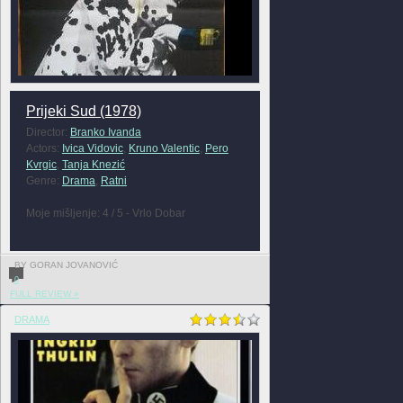
Prijeki Sud (1978)
Director:
Branko Ivanda
Actors:
Ivica Vidovic
,
Kruno Valentic
,
Pero
Kvrgic
,
Tanja Knezić
Genre:
Drama
,
Ratni
Moje mišljenje: 4 / 5 - Vrlo Dobar
BY GORAN JOVANOVIĆ
0
FULL REVIEW »
DRAMA