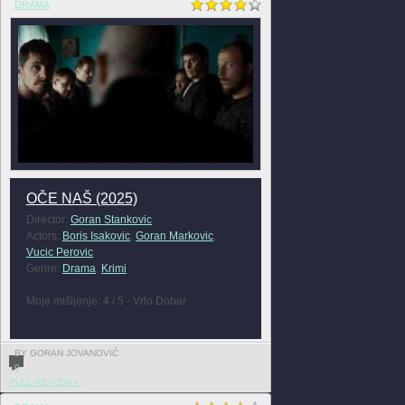
DRAMA
OČE NAŠ (2025)
Director:
Goran Stankovic
Actors:
Boris Isakovic
,
Goran Markovic
,
Vucic Perovic
Genre:
Drama
,
Krimi
Moje mišljenje: 4 / 5 - Vrlo Dobar
BY GORAN JOVANOVIĆ
0
FULL REVIEW »