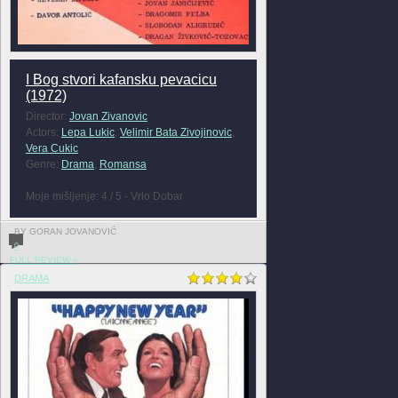
I Bog stvori kafansku pevacicu
(1972)
Director:
Jovan Zivanovic
Actors:
Lepa Lukic
,
Velimir Bata Zivojinovic
,
Vera Cukic
Genre:
Drama
,
Romansa
Moje mišljenje: 4 / 5 - Vrlo Dobar
BY GORAN JOVANOVIĆ
0
FULL REVIEW »
DRAMA