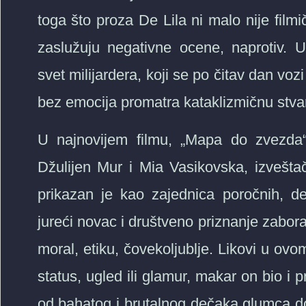
toga što proza De Lila ni malo nije film
zaslužuju negativne ocene, naprotiv.
svet milijardera, koji se po čitav dan v
bez emocija promatra kataklizmičnu stvar
U najnovijem filmu, „Mapa do zvezda“
Džulijen Mur i Mia Vasikovska, izveštač
prikazan je kao zajednica poročnih, deg
jureći novac i društveno priznanje zabora
moral, etiku, čovekoljublje. Likovi u ovo
status, ugled ili glamur, makar on bio i p
od bahatog i brutalnog dečaka glumca do