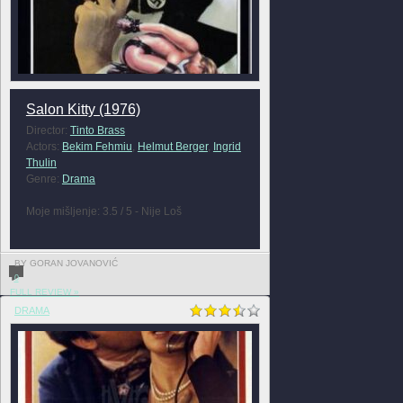
Salon Kitty (1976)
Director:
Tinto Brass
Actors:
Bekim Fehmiu
,
Helmut Berger
,
Ingrid
Thulin
Genre:
Drama
Moje mišljenje: 3.5 / 5 - Nije Loš
BY GORAN JOVANOVIĆ
0
FULL REVIEW »
DRAMA