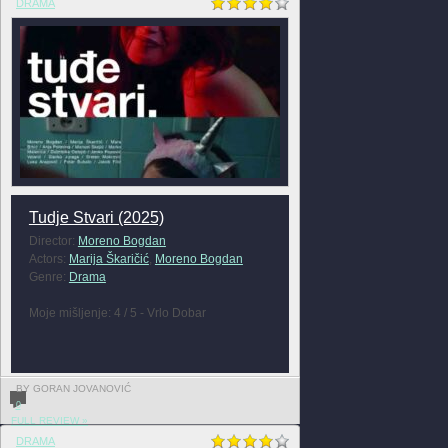
DRAMA
Tudje Stvari (2025)
Director:
Moreno Bogdan
Actors:
Marija Škaričić
,
Moreno Bogdan
Genre:
Drama
Moje mišljenje: 4 / 5 - Vrlo Dobar
BY GORAN JOVANOVIĆ
0
FULL REVIEW »
DRAMA