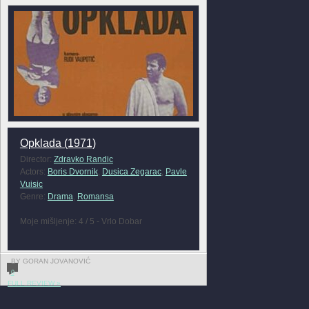
Opklada (1971)
Director:
Zdravko Randic
Actors:
Boris Dvornik
,
Dusica Zegarac
,
Pavle
Vuisic
Genre:
Drama
,
Romansa
Moje mišljenje: 4 / 5 - Vrlo Dobar
BY GORAN JOVANOVIĆ
0
FULL REVIEW »