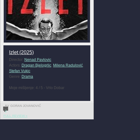
Izlet (2025)
Director:
Nenad Pavlovic
Actors:
Dragan Bjelogrlic
,
Milena Radulović
,
Stefan Vukic
Genre:
Drama
Moje mišljenje: 4 / 5 - Vrlo Dobar
BY GORAN JOVANOVIĆ
0
FULL REVIEW »