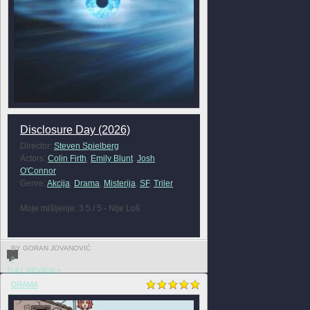
Disclosure Day (2026)
Director:
Steven Spielberg
Actors:
Colin Firth
,
Emily Blunt
,
Josh
O'Connor
Genre:
Akcija
,
Drama
,
Misterija
,
SF
,
Triler
Moje mišljenje: 3.5 / 5 - Nije Loš
BY GORAN JOVANOVIĆ
0
FULL REVIEW »
DRAMA