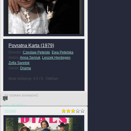
Povratna Karta (1979)
Director:
Czeslaw Petelski
,
Ewa Petelska
Actors:
Anna Seniuk
,
Leszek Herdegen
,
Zofia Saretok
Genre:
Drama
Moje mišljenje: 4.5 / 5 - Odličan
BY GORAN JOVANOVIĆ
0
FULL REVIEW »
DRAMA