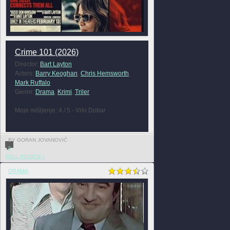
Crime 101 (2026)
Director:
Bart Layton
Actors:
Barry Keoghan
,
Chris Hemsworth
,
Mark Ruffalo
Genre:
Drama
,
Krimi
,
Triler
Moje mišljenje: 4 / 5 - Vrlo Dobar
BY GORAN JOVANOVIĆ
0
FULL REVIEW »
DRAMA