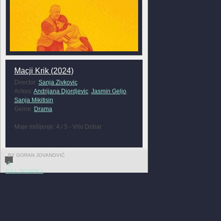
Macji Krik (2024)
Director:
Sanja Zivkovic
Actors:
Andrijana Djordjevic
,
Jasmin Geljo
,
Sanja Mikitisin
Genre:
Drama
Moje mišljenje: 4 / 5 - Vrlo Dobar
BY GORAN JOVANOVIĆ
0
FULL REVIEW »