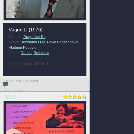
Vagon Li (1976)
Director:
Dragoslav Ilic
Actors:
Bozidarka Frajt
,
Pavle Bogatincevic
,
Vladimir Popovic
Genre:
Drama
,
Romansa
Moje mišljenje: 3.5 / 5 - Nije Loš
BY GORAN JOVANOVIĆ
0
FULL REVIEW »
DRAMA