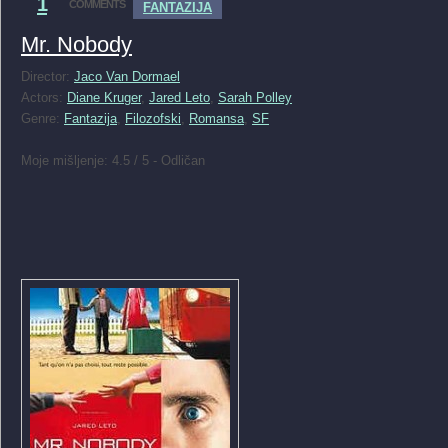
1
COMMENTS
FANTAZIJA
Mr. Nobody
Director:
Jaco Van Dormael
Actors:
Diane Kruger
,
Jared Leto
,
Sarah Polley
Genre:
Fantazija
,
Filozofski
,
Romansa
,
SF
Moje mišljenje: 4.5 / 5 - Odličan