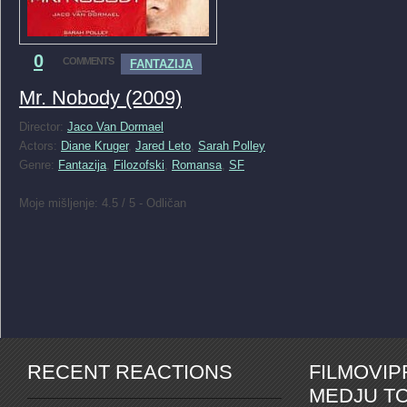
0
COMMENTS
FANTAZIJA
Mr. Nobody (2009)
Director:
Jaco Van Dormael
Actors:
Diane Kruger
,
Jared Leto
,
Sarah Polley
Genre:
Fantazija
,
Filozofski
,
Romansa
,
SF
Moje mišljenje: 4.5 / 5 - Odličan
RECENT REACTIONS
FILMOVI
MEDJU TO