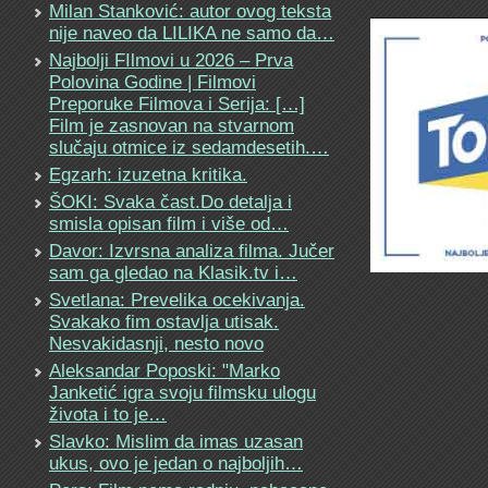
Milan Stanković: autor ovog teksta
nije naveo da LILIKA ne samo da…
Najbolji FIlmovi u 2026 – Prva
Polovina Godine | Filmovi
Preporuke Filmova i Serija: […]
Film je zasnovan na stvarnom
slučaju otmice iz sedamdesetih.…
Egzarh: izuzetna kritika.
ŠOKI: Svaka čast.Do detalja i
smisla opisan film i više od…
Davor: Izvrsna analiza filma. Jučer
sam ga gledao na Klasik.tv i…
Svetlana: Prevelika ocekivanja.
Svakako fim ostavlja utisak.
Nesvakidasnji, nesto novo
Aleksandar Poposki: "Marko
Janketić igra svoju filmsku ulogu
života i to je…
Slavko: Mislim da imas uzasan
ukus, ovo je jedan o najboljih…