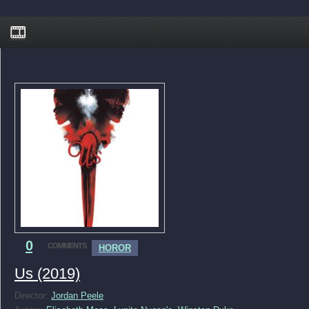
0
COMMENTS
HOROR
Us (2019)
Director:
Jordan Peele