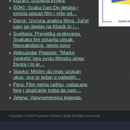
Egzarh: izuzetna kritika.
ŠOKI: Svaka čast.Do detalja i
smisla opisan film i više od…
Davor: Izvrsna analiza filma. Jučer
sam ga gledao na Klasik.tv i…
Svetlana: Prevelika ocekivanja.
Svakako fim ostavlja utisak.
Nesvakidasnji, nesto novo
Aleksandar Poposki: "Marko
Janketić igra svoju filmsku ulogu
života i to je…
Slavko: Mislim da imas uzasan
ukus, ovo je jedan o najboljih…
Pera: Film nema radnju, nabacane
fore i glupiranje treba da nam…
Jelena: Vanvremenska legenda.
Copyright © 2026 Preporuke Filmova i Serija All Rights Reserved.