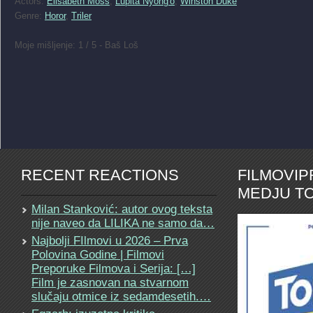
Actors:
Elisabeth Moss
,
Lupita Nyong'o
,
Winston Duke
Genre:
Horor
,
Triler
Moje mišljenje: 1 / 5 - Baš Loš
RECENT REACTIONS
FILMOVI
MEDJU TO
Milan Stanković: autor ovog teksta
nije naveo da LILIKA ne samo da…
Najbolji FIlmovi u 2026 – Prva
Polovina Godine | Filmovi
Preporuke Filmova i Serija: […]
Film je zasnovan na stvarnom
slučaju otmice iz sedamdesetih.…