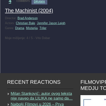
4
COMMENTS
DRAMA
The Machinist (2004)
Director:
Brad Anderson
Actors:
Christian Bale
,
Jennifer Jason Leigh
Genre:
Drama
,
Misterija
,
Triler
Moje mišljenje: 4 / 5 - Vrlo Dobar
RECENT REACTIONS
FILMOVI
MEDJU TO
Milan Stanković: autor ovog teksta
nije naveo da LILIKA ne samo da…
Najbolji FIlmovi u 2026 – Prva