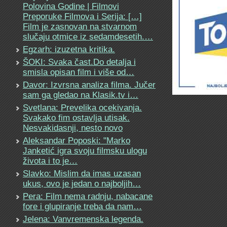
Polovina Godine | Filmovi
Preporuke Filmova i Serija: […]
Film je zasnovan na stvarnom
slučaju otmice iz sedamdesetih.…
Egzarh: izuzetna kritika.
ŠOKI: Svaka čast.Do detalja i
smisla opisan film i više od…
Davor: Izvrsna analiza filma. Jučer
sam ga gledao na Klasik.tv i…
Svetlana: Prevelika ocekivanja.
Svakako fim ostavlja utisak.
Nesvakidasnji, nesto novo
Aleksandar Poposki: "Marko
Janketić igra svoju filmsku ulogu
života i to je…
Slavko: Mislim da imas uzasan
ukus, ovo je jedan o najboljih…
Pera: Film nema radnju, nabacane
fore i glupiranje treba da nam…
Jelena: Vanvremenska legenda.