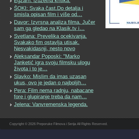
Egzarh: izuzetna kritika.
ŠOKI: Svaka čast.Do detalja i
smisla opisan film i više od…
Davor: Izvrsna analiza filma. Jučer
sam ga gledao na Klasik.tv i…
Svetlana: Prevelika ocekivanja.
Svakako fim ostavlja utisak.
Nesvakidasnji, nesto novo
Aleksandar Poposki: "Marko
Janketić igra svoju filmsku ulogu
života i to je…
Slavko: Mislim da imas uzasan
ukus, ovo je jedan o najboljih…
Pera: Film nema radnju, nabacane
fore i glupiranje treba da nam…
Jelena: Vanvremenska legenda.
Copyright © 2026 Preporuke Filmova i Serija All Rights Reserved.