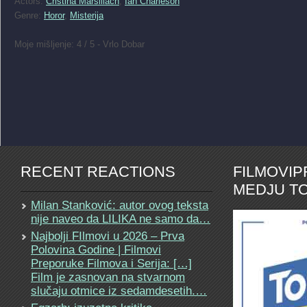
Actors:
Cristina Marsillach
,
Ian Charleson
Genre:
Horor
,
Misterija
Moje mišljenje: 4 / 5 - Vrlo Dobar
RECENT REACTIONS
FILMOVI
MEDJU TO
Milan Stanković: autor ovog teksta
nije naveo da LILIKA ne samo da…
Najbolji FIlmovi u 2026 – Prva
Polovina Godine | Filmovi
Preporuke Filmova i Serija: […]
Film je zasnovan na stvarnom
slučaju otmice iz sedamdesetih.…