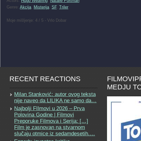
Actors:
Hugo Weaving
,
Natalie Portman
Genre:
Akcija
,
Misterija
,
SF
,
Triler
Moje mišljenje: 4 / 5 - Vrlo Dobar
RECENT REACTIONS
FILMOVI
MEDJU TO
Milan Stanković: autor ovog teksta
nije naveo da LILIKA ne samo da…
Najbolji FIlmovi u 2026 – Prva
Polovina Godine | Filmovi
Preporuke Filmova i Serija: […]
Film je zasnovan na stvarnom
slučaju otmice iz sedamdesetih.…