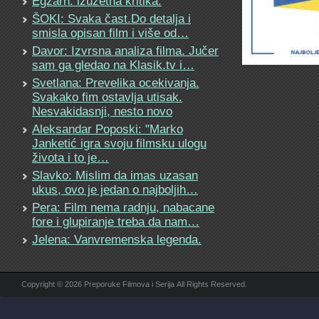
Egzarh: izuzetna kritika.
ŠOKI: Svaka čast.Do detalja i
smisla opisan film i više od…
Davor: Izvrsna analiza filma. Jučer
sam ga gledao na Klasik.tv i…
Svetlana: Prevelika ocekivanja.
Svakako fim ostavlja utisak.
Nesvakidasnji, nesto novo
Aleksandar Poposki: "Marko
Janketić igra svoju filmsku ulogu
života i to je…
Slavko: Mislim da imas uzasan
ukus, ovo je jedan o najboljih…
Pera: Film nema radnju, nabacane
fore i glupiranje treba da nam…
Jelena: Vanvremenska legenda.
Copyright © 2026 Preporuke Filmova i Serija All Rights Reserved.