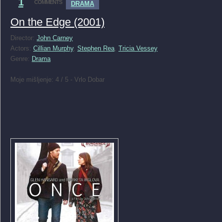
1
COMMENTS
DRAMA
On the Edge (2001)
Director:
John Carney
Actors:
Cillian Murphy
,
Stephen Rea
,
Tricia Vessey
Genre:
Drama
Moje mišljenje: 4 / 5 - Vrlo Dobar