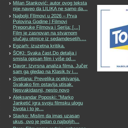
Milan Stanković: autor ovog teksta
nije naveo da LILIKA ne samo da…
Najbolji FIlmovi u 2026 – Prva
Polovina Godine | Filmovi
Preporuke Filmova i Serija: […]
Film je zasnovan na stvarnom
slučaju otmice iz sedamdesetih.…
Egzarh: izuzetna kritika.
ŠOKI: Svaka čast.Do detalja i
smisla opisan film i više od…
Davor: Izvrsna analiza filma. Jučer
sam ga gledao na Klasik.tv i…
Svetlana: Prevelika ocekivanja.
Svakako fim ostavlja utisak.
Nesvakidasnji, nesto novo
Aleksandar Poposki: "Marko
Janketić igra svoju filmsku ulogu
života i to je…
Slavko: Mislim da imas uzasan
ukus, ovo je jedan o najboljih…