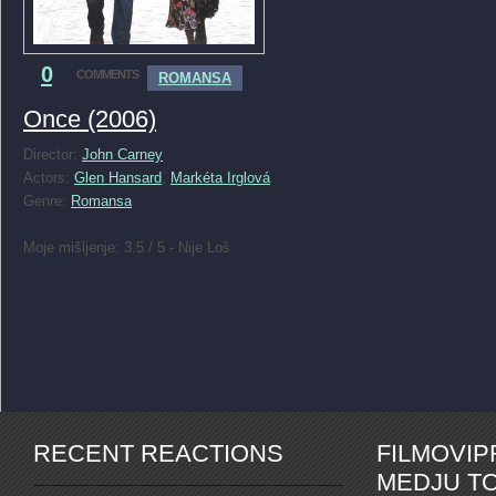
0
COMMENTS
ROMANSA
Once (2006)
Director:
John Carney
Actors:
Glen Hansard
,
Markéta Irglová
Genre:
Romansa
Moje mišljenje: 3.5 / 5 - Nije Loš
RECENT REACTIONS
FILMOVI
MEDJU TO