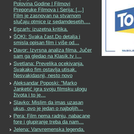
Polovina Godine | Filmovi
Preporuke Filmova i Serija: […]
Film je zasnovan na stvarnom
slučaju otmice iz sedamdesetih.…
Egzarh: izuzetna kritika.
ŠOKI: Svaka čast.Do detalja i
smisla opisan film i više od…
Davor: Izvrsna analiza filma. Jučer
sam ga gledao na Klasik.tv i…
Svetlana: Prevelika ocekivanja.
Svakako fim ostavlja utisak.
Nesvakidasnji, nesto novo
Aleksandar Poposki: "Marko
Janketić igra svoju filmsku ulogu
života i to je…
Slavko: Mislim da imas uzasan
ukus, ovo je jedan o najboljih…
Pera: Film nema radnju, nabacane
fore i glupiranje treba da nam…
Jelena: Vanvremenska legenda.