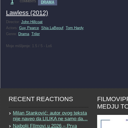
1
COMMENTS
DRAMA
Lawless (2012)
Director:
John Hillcoat
Actors:
Guy Pearce
,
Shia LaBeouf
,
Tom Hardy
Genre:
Drama
,
Triler
Moje mišljenje: 1.5 / 5 - Loš
RECENT REACTIONS
FILMOVI
MEDJU TO
Milan Stanković: autor ovog teksta
nije naveo da LILIKA ne samo da…
Najbolji FIlmovi u 2026 – Prva