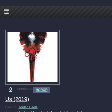
0
COMMENTS
HOROR
Us (2019)
Director:
Jordan Peele