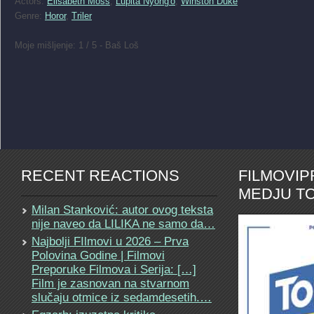
Actors:
Elisabeth Moss
,
Lupita Nyong'o
,
Winston Duke
Genre:
Horor
,
Triler
Moje mišljenje: 1 / 5 - Baš Loš
RECENT REACTIONS
FILMOVI
MEDJU TO
Milan Stanković: autor ovog teksta
nije naveo da LILIKA ne samo da…
Najbolji FIlmovi u 2026 – Prva
Polovina Godine | Filmovi
Preporuke Filmova i Serija: […]
Film je zasnovan na stvarnom
slučaju otmice iz sedamdesetih.…