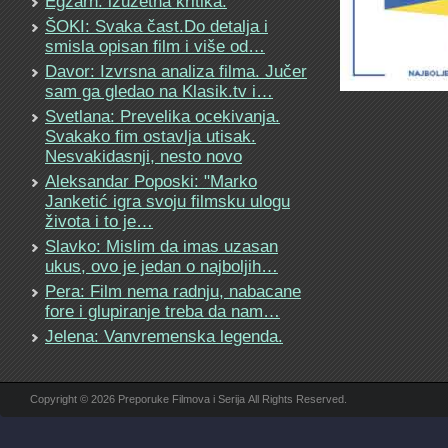
Egzarh: izuzetna kritika.
ŠOKI: Svaka čast.Do detalja i
smisla opisan film i više od…
Davor: Izvrsna analiza filma. Jučer
sam ga gledao na Klasik.tv i…
Svetlana: Prevelika ocekivanja.
Svakako fim ostavlja utisak.
Nesvakidasnji, nesto novo
Aleksandar Poposki: "Marko
Janketić igra svoju filmsku ulogu
života i to je…
Slavko: Mislim da imas uzasan
ukus, ovo je jedan o najboljih…
Pera: Film nema radnju, nabacane
fore i glupiranje treba da nam…
Jelena: Vanvremenska legenda.
Copyright © 2026 Preporuke Filmova i Serija All Rights Reserved.