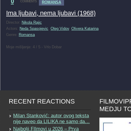
0
COMMENTS
ROMANSA
Ima ljubavi, nema ljubavi (1968)
Director:
Nikola Rajic
Actors:
Neda Spasojevic
,
Oleg Vidov
,
Olivera Katarina
Genre:
Romansa
Moje mišljenje: 4 / 5 - Vrlo Dobar
RECENT REACTIONS
FILMOVI
MEDJU TO
Milan Stanković: autor ovog teksta
nije naveo da LILIKA ne samo da…
Najbolji FIlmovi u 2026 – Prva