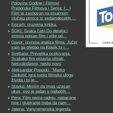
Polovina Godine | Filmovi
Preporuke Filmova i Serija: […]
Film je zasnovan na stvarnom
slučaju otmice iz sedamdesetih.…
Egzarh: izuzetna kritika.
ŠOKI: Svaka čast.Do detalja i
smisla opisan film i više od…
Davor: Izvrsna analiza filma. Jučer
sam ga gledao na Klasik.tv i…
Svetlana: Prevelika ocekivanja.
Svakako fim ostavlja utisak.
Nesvakidasnji, nesto novo
Aleksandar Poposki: "Marko
Janketić igra svoju filmsku ulogu
života i to je…
Slavko: Mislim da imas uzasan
ukus, ovo je jedan o najboljih…
Pera: Film nema radnju, nabacane
fore i glupiranje treba da nam…
Jelena: Vanvremenska legenda.