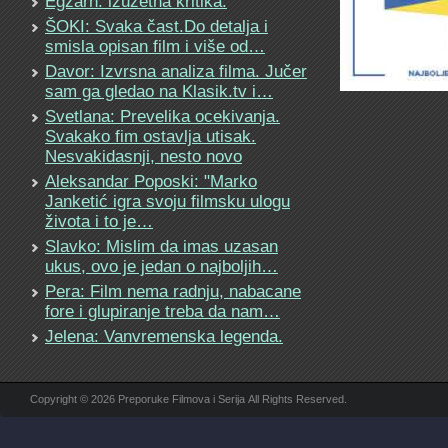
Egzarh: izuzetna kritika.
ŠOKI: Svaka čast.Do detalja i
smisla opisan film i više od…
Davor: Izvrsna analiza filma. Jučer
sam ga gledao na Klasik.tv i…
Svetlana: Prevelika ocekivanja.
Svakako fim ostavlja utisak.
Nesvakidasnji, nesto novo
Aleksandar Poposki: "Marko
Janketić igra svoju filmsku ulogu
života i to je…
Slavko: Mislim da imas uzasan
ukus, ovo je jedan o najboljih…
Pera: Film nema radnju, nabacane
fore i glupiranje treba da nam…
Jelena: Vanvremenska legenda.
Copyright © 2026 Preporuke Filmova i Serija All Rights Reserved.