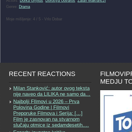
Actors:
Dorka Gryllus
,
Dorottya Udvaros
,
Zalán Makranczi
Genre:
Drama
Moje mišljenje: 4 / 5 - Vrlo Dobar
RECENT REACTIONS
FILMOVI
MEDJU TO
Milan Stanković: autor ovog teksta
nije naveo da LILIKA ne samo da…
Najbolji FIlmovi u 2026 – Prva
Polovina Godine | Filmovi
Preporuke Filmova i Serija: […]
Film je zasnovan na stvarnom
slučaju otmice iz sedamdesetih.…