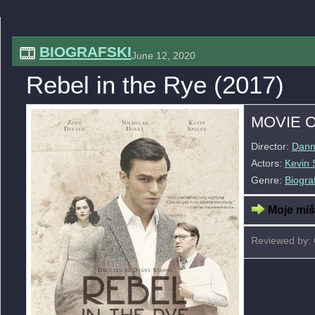
BIOGRAFSKI
June 12, 2020
Rebel in the Rye (2017)
MOVIE 
Director:
Dann
Actors:
Kevin 
Genre:
Biogra
Moje mišl
Reviewed by: 