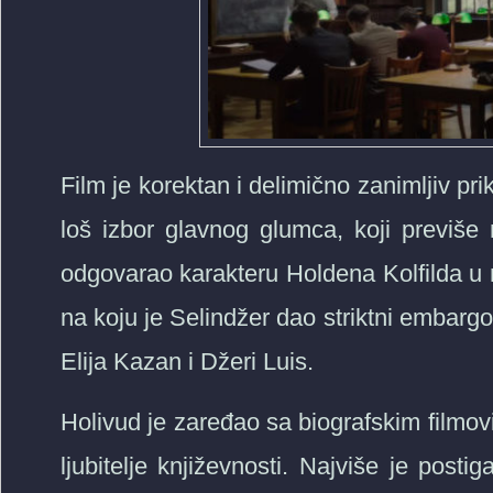
Film je korektan i delimično zanimljiv pr
loš izbor glavnog glumca, koji previše 
odgovarao karakteru Holdena Kolfilda u n
na koju je Selindžer dao striktni embargo,
Elija Kazan i Džeri Luis.
Holivud je zaređao sa biografskim filmov
ljubitelje književnosti. Najviše je po