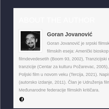
ABOUT THE AUTHOR
Goran Jovanović
Goran Jovanović je srpski filmski
filmskih eseja: Američki bioskop
filmdevedesetih (Boom 93, 2002), Tranzicijski 
tranzicije (Centar za kulturu Požarevac, 2005),
Poljski film u novom veku (Tercija, 2021). Napis
(autorsko izdanje, 2011). Član je Udruženja fi
Međunarodne federacije filmskih kritičara.