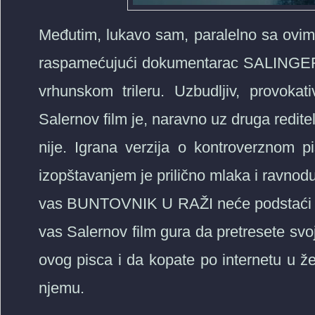
Međutim, lukavo sam, paralelno sa ovim 
raspamećujući dokumentarac SALINGER 
vrhunskom trileru. Uzbudljiv, provokativ
Salernov film je, naravno uz druga redite
nije. Igrana verzija o kontroverznom pi
izopštavanjem je prilično mlaka i ravnod
vas BUNTOVNIK U RAŽI neće podstaći ni 
vas Salernov film gura da pretresete svoj
ovog pisca i da kopate po internetu u žel
njemu.