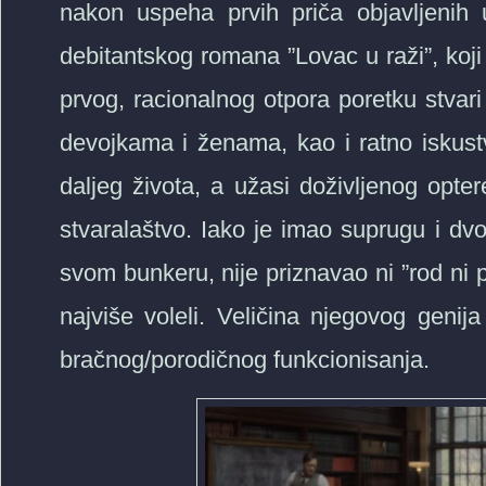
nakon uspeha prvih priča objavljenih
debitantskog romana ”Lovac u raži”, koji 
prvog, racionalnog otpora poretku stvar
devojkama i ženama, kao i ratno iskustv
daljeg života, a užasi doživljenog opte
stvaralaštvo. Iako je imao suprugu i dvo
svom bunkeru, nije priznavao ni ”rod ni p
najviše voleli. Veličina njegovog geni
bračnog/porodičnog funkcionisanja.