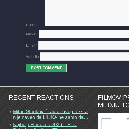
Comment
*
Name
*
Email
*
Website
RECENT REACTIONS
FILMOVI
MEDJU TO
Milan Stanković: autor ovog teksta
nije naveo da LILIKA ne samo da…
Najbolji FIlmovi u 2026 – Prva