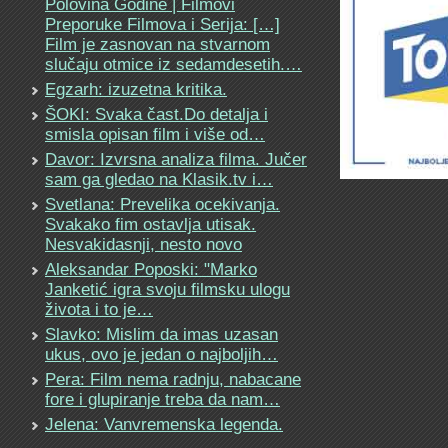
Polovina Godine | Filmovi
Preporuke Filmova i Serija: […]
Film je zasnovan na stvarnom
slučaju otmice iz sedamdesetih.…
Egzarh: izuzetna kritika.
ŠOKI: Svaka čast.Do detalja i
smisla opisan film i više od…
Davor: Izvrsna analiza filma. Jučer
sam ga gledao na Klasik.tv i…
Svetlana: Prevelika ocekivanja.
Svakako fim ostavlja utisak.
Nesvakidasnji, nesto novo
Aleksandar Poposki: "Marko
Janketić igra svoju filmsku ulogu
života i to je…
Slavko: Mislim da imas uzasan
ukus, ovo je jedan o najboljih…
Pera: Film nema radnju, nabacane
fore i glupiranje treba da nam…
Jelena: Vanvremenska legenda.