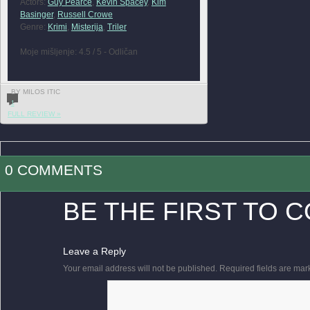
Actors:
Guy Pearce
,
Kevin Spacey
,
Kim
Basinger
,
Russell Crowe
Genre:
Krimi
,
Misterija
,
Triler
Moje mišljenje: 4.5 / 5 - Odličan
BY MILOS ITIC
1
FULL REVIEW »
0 COMMENTS
BE THE FIRST TO 
Leave a Reply
Your email address will not be published.
Required fields are ma