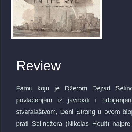
Review
Famu koju je Džerom Dejvid Selind
povl
ačenjem iz javnosti i odbijanj
stvaralaštvom, Deni Strong u ovom bio
prati Selindžera (Nikolas Hoult) najp