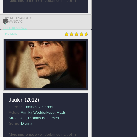
Moje mišljenje: 5 / 5 - Jedan od najboljih
BY ALEKSANDAR
JOVANOVIC
0
FULL REVIEW »
DRAMA
Jagten (2012)
Director:
Thomas Vinterberg
Actors:
Annika Wedderkopp
,
Mads
Mikkelsen
,
Thomas Bo Larsen
Genre:
Drama
Moje mišljenje: 5 / 5 - Jedan od najboljih