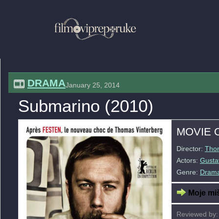
DRAMA
January 25, 2014
Submarino (2010)
MOVIE 
Director:
Thom
Actors:
Gustav
Genre:
Dram
Moje miš
Reviewed by: 