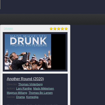
DRAMA
Another Round (2020)
Director:
Thomas Vinterberg
Actors:
Lars Ranthe
,
Mads Mikkelsen
,
Magnus Millang
,
Thomas Bo Larsen
Genre:
Drama
,
Komedija