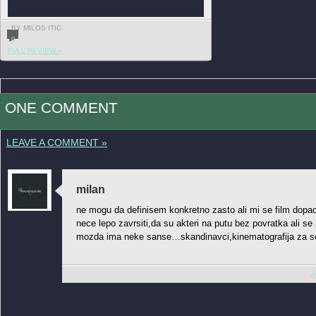
BY MILOS ITIC
0
FULL REVIEW »
ONE COMMENT
LEAVE A COMMENT »
milan
ne mogu da definisem konkretno zasto ali mi se film dopa
nece lepo zavrsiti,da su akteri na putu bez povratka ali se
mozda ima neke sanse…skandinavci,kinematografija za s
A