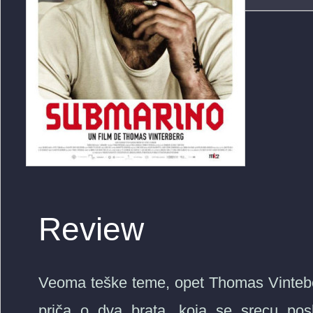
Review
Veoma teške teme, opet Thomas Vinteber
priča o dva brata, koja se srecu po