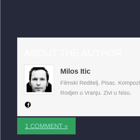
ABOUT THE AUTHOR
Milos Itic
Filmski Reditelj. Pisac. Kompoz
Rodjen u Vranju. Zivi u Nisu.
1 COMMENT »