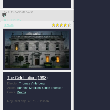
BY ALEKSANDAR SAVIC
1
FULL REVIEW »
DRAMA
The Celebration (1998)
Director:
Thomas Vinterberg
Actors:
Henning Moritzen
,
Ulrich Thomsen
Genre:
Drama
Moje mišljenje: 4.5 / 5 - Odličan