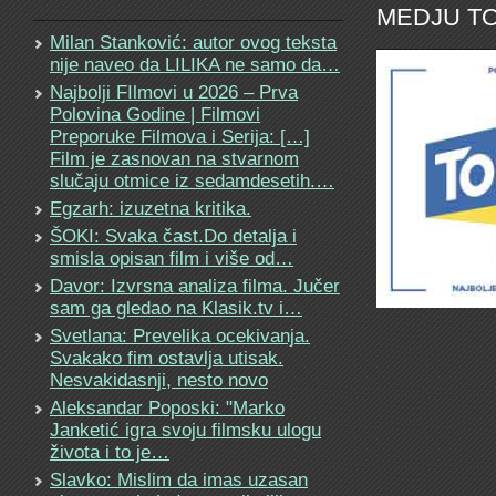
MEDJU TO
Milan Stanković: autor ovog teksta
nije naveo da LILIKA ne samo da…
Najbolji FIlmovi u 2026 – Prva
Polovina Godine | Filmovi
Preporuke Filmova i Serija: […]
Film je zasnovan na stvarnom
slučaju otmice iz sedamdesetih.…
Egzarh: izuzetna kritika.
ŠOKI: Svaka čast.Do detalja i
smisla opisan film i više od…
Davor: Izvrsna analiza filma. Jučer
sam ga gledao na Klasik.tv i…
Svetlana: Prevelika ocekivanja.
Svakako fim ostavlja utisak.
Nesvakidasnji, nesto novo
Aleksandar Poposki: "Marko
Janketić igra svoju filmsku ulogu
života i to je…
Slavko: Mislim da imas uzasan