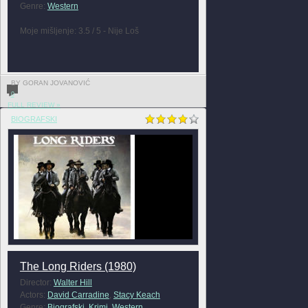
Genre:
Western
Moje mišljenje: 3.5 / 5 - Nije Loš
BY GORAN JOVANOVIĆ
0
FULL REVIEW »
BIOGRAFSKI
The Long Riders (1980)
Director:
Walter Hill
Actors:
David Carradine
,
Stacy Keach
Genre:
Biografski
,
Krimi
,
Western