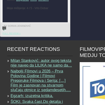
Moje mišljenje: 4 / 5 - Vrlo Dobar
BY GORAN JOVANOVIĆ
0
FULL REVIEW »
RECENT REACTIONS
FILMOVI
MEDJU TO
Milan Stanković: autor ovog teksta
nije naveo da LILIKA ne samo da…
Najbolji FIlmovi u 2026 – Prva
Polovina Godine | Filmovi
Preporuke Filmova i Serija: […]
Film je zasnovan na stvarnom
slučaju otmice iz sedamdesetih.…
Egzarh: izuzetna kritika.
ŠOKI: Svaka čast.Do detalja i