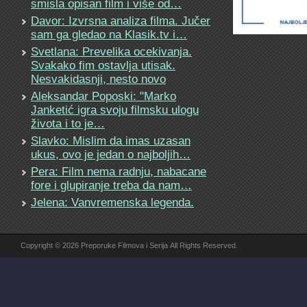
smisla opisan film i više od…
Davor: Izvrsna analiza filma. Jučer
sam ga gledao na Klasik.tv i…
Svetlana: Prevelika ocekivanja.
Svakako fim ostavlja utisak.
Nesvakidasnji, nesto novo
Aleksandar Poposki: "Marko
Janketić igra svoju filmsku ulogu
života i to je…
Slavko: Mislim da imas uzasan
ukus, ovo je jedan o najboljih…
Pera: Film nema radnju, nabacane
fore i glupiranje treba da nam…
Jelena: Vanvremenska legenda.
Copyright © 2026 Preporuke Filmova i Serija All Rights Reserved.