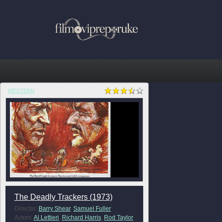
WESTERN
The Deadly Trackers (1973)
Director:
Barry Shear
,
Samuel Fuller
Actors:
Al Lettieri
,
Richard Harris
,
Rod Taylor