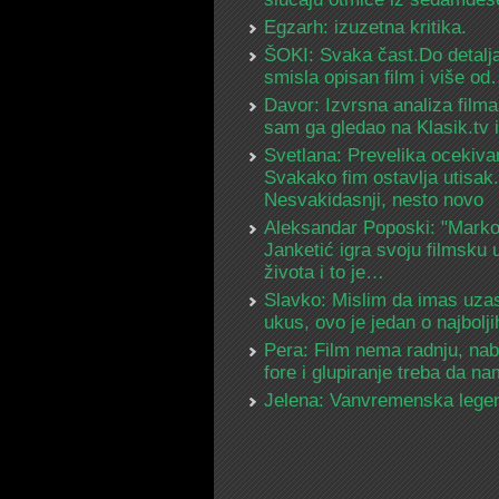
Egzarh: izuzetna kritika.
ŠOKI: Svaka čast.Do detalja
smisla opisan film i više o
Davor: Izvrsna analiza filma
sam ga gledao na Klasik.tv
Svetlana: Prevelika ocekiva
Svakako fim ostavlja utisak.
Nesvakidasnji, nesto novo
Aleksandar Poposki: "Mark
Janketić igra svoju filmsku 
života i to je…
Slavko: Mislim da imas uza
ukus, ovo je jedan o najbolj
Pera: Film nema radnju, na
fore i glupiranje treba da 
Jelena: Vanvremenska lege