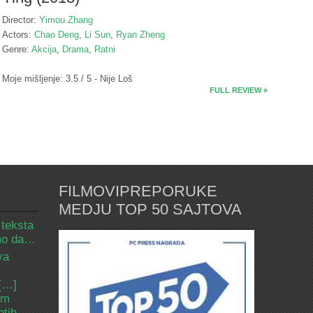
Director:
Yimou Zhang
Actors:
Chao Deng
,
Li Sun
,
Ryan Zheng
Genre:
Akcija
,
Drama
,
Ratni
Moje mišljenje: 3.5 / 5 - Nije Loš
FULL REVIEW »
FILMOVIPREPORUKE
MEDJU TOP 50 SAJTOVA
 teksta
amo da…
va
 […]
om
etih.…