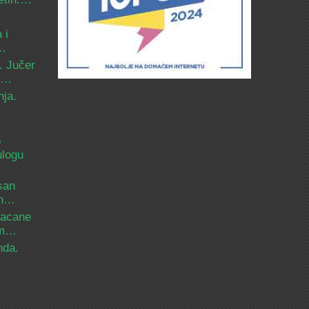
 i
d…
. Jučer
 i…
nja.
o
ulogu
san
ih…
bacane
nam…
nda.