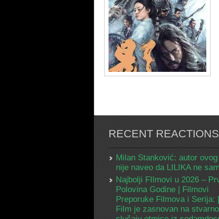
RECENT REACTIONS
Milan Stanković: autor ovog
nije naveo da LILIKA ne s
Najbolji FIlmovi u 2026 – Pr
Polovina Godine | Filmovi
Preporuke Filmova i Serija:
Film je zasnovan na stvarn
slučaju otmice iz sedamdes