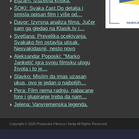
Egzarh: izuzetna kritika.
ŠOKI: Svaka čast.Do detalja i
smisla opisan film i više od…
Davor: Izvrsna analiza filma. Jučer
sam ga gledao na Klasik.tv i…
Svetlana: Prevelika ocekivanja.
Svakako fim ostavlja utisak.
Nesvakidasnji, nesto novo
Aleksandar Poposki: "Marko
Janketić igra svoju filmsku ulogu
života i to je…
Slavko: Mislim da imas uzasan
ukus, ovo je jedan o najboljih…
Pera: Film nema radnju, nabacane
fore i glupiranje treba da nam…
Jelena: Vanvremenska legenda.
Copyright © 2026 Preporuke Filmova i Serija All Rights Reserved.