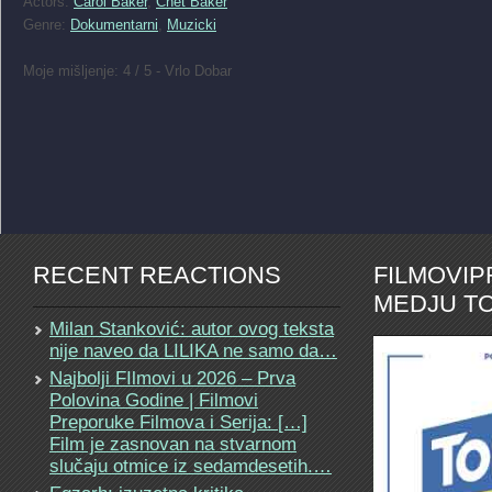
Actors:
Carol Baker
,
Chet Baker
Genre:
Dokumentarni
,
Muzicki
Moje mišljenje: 4 / 5 - Vrlo Dobar
RECENT REACTIONS
FILMOVI
MEDJU TO
Milan Stanković: autor ovog teksta
nije naveo da LILIKA ne samo da…
Najbolji FIlmovi u 2026 – Prva
Polovina Godine | Filmovi
Preporuke Filmova i Serija: […]
Film je zasnovan na stvarnom
slučaju otmice iz sedamdesetih.…