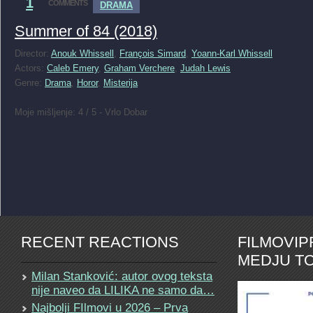
1
COMMENTS
DRAMA
Summer of 84 (2018)
Director:
Anouk Whissell
,
François Simard
,
Yoann-Karl Whissell
Actors:
Caleb Emery
,
Graham Verchere
,
Judah Lewis
Genre:
Drama
,
Horor
,
Misterija
Moje mišljenje: 4 / 5 - Vrlo Dobar
RECENT REACTIONS
FILMOVI
MEDJU TO
Milan Stanković: autor ovog teksta
nije naveo da LILIKA ne samo da…
Najbolji FIlmovi u 2026 – Prva