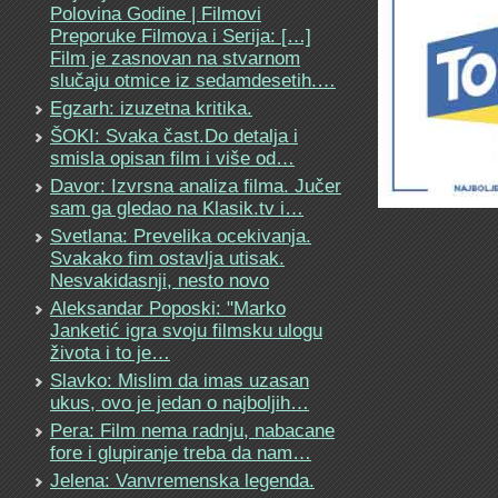
Polovina Godine | Filmovi
Preporuke Filmova i Serija: […]
Film je zasnovan na stvarnom
slučaju otmice iz sedamdesetih.…
Egzarh: izuzetna kritika.
ŠOKI: Svaka čast.Do detalja i
smisla opisan film i više od…
Davor: Izvrsna analiza filma. Jučer
sam ga gledao na Klasik.tv i…
Svetlana: Prevelika ocekivanja.
Svakako fim ostavlja utisak.
Nesvakidasnji, nesto novo
Aleksandar Poposki: "Marko
Janketić igra svoju filmsku ulogu
života i to je…
Slavko: Mislim da imas uzasan
ukus, ovo je jedan o najboljih…
Pera: Film nema radnju, nabacane
fore i glupiranje treba da nam…
Jelena: Vanvremenska legenda.