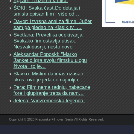
Egzarh: izuzetna kritika.
ŠOKI: Svaka čast.Do detalja i
smisla opisan film i više od…
Davor: Izvrsna analiza filma. Jučer
sam ga gledao na Klasik.tv i…
Svetlana: Prevelika ocekivanja.
Svakako fim ostavlja utisak.
Nesvakidasnji, nesto novo
Aleksandar Poposki: "Marko
Janketić igra svoju filmsku ulogu
života i to je…
Slavko: Mislim da imas uzasan
ukus, ovo je jedan o najboljih…
Pera: Film nema radnju, nabacane
fore i glupiranje treba da nam…
Jelena: Vanvremenska legenda.
Copyright © 2026 Preporuke Filmova i Serija All Rights Reserved.