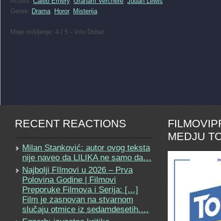
Actors:
Caleb Emery
,
Graham Verchere
,
Judah Lewis
Genre:
Drama
,
Horor
,
Misterija
Moje mišljenje: 4 / 5 - Vrlo Dobar
RECENT REACTIONS
FILMOVI
MEDJU TO
Milan Stanković: autor ovog teksta
nije naveo da LILIKA ne samo da…
Najbolji FIlmovi u 2026 – Prva
Polovina Godine | Filmovi
Preporuke Filmova i Serija: […]
Film je zasnovan na stvarnom
slučaju otmice iz sedamdesetih.…