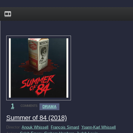
1
COMMENTS
DRAMA
Summer of 84 (2018)
Director:
Anouk Whissell
,
François Simard
,
Yoann-Karl Whissell