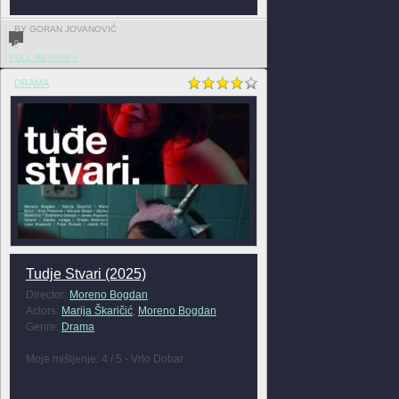
BY GORAN JOVANOVIĆ
0
FULL REVIEW »
DRAMA
Tudje Stvari (2025)
Director:
Moreno Bogdan
Actors:
Marija Škaričić
,
Moreno Bogdan
Genre:
Drama
Moje mišljenje: 4 / 5 - Vrlo Dobar