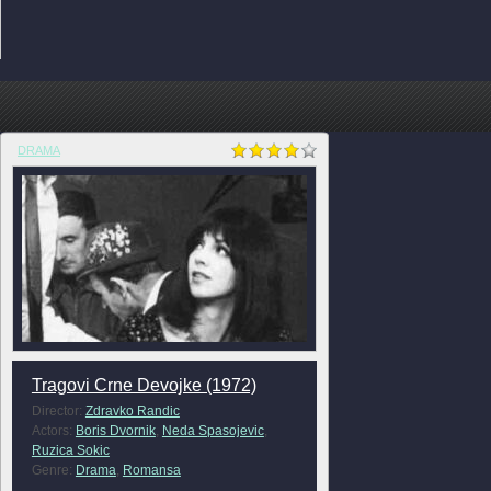
DRAMA
Tragovi Crne Devojke (1972)
Director:
Zdravko Randic
Actors:
Boris Dvornik
,
Neda Spasojevic
,
Ruzica Sokic
Genre:
Drama
,
Romansa