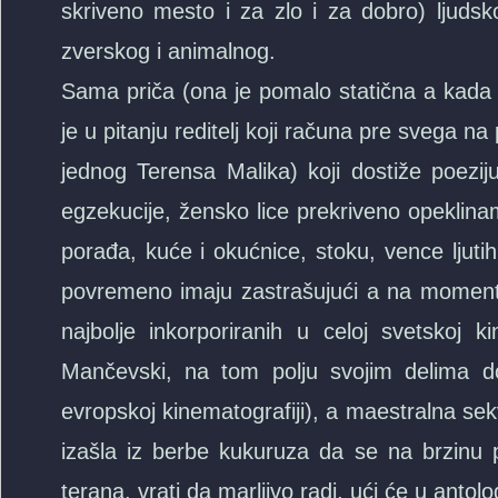
skriveno mesto i za zlo i za dobro) ljudskoj
zverskog i animalnog.
Sama priča (ona je pomalo statična a kada se
je u pitanju reditelj koji računa pre svega na 
jednog Terensa Malika) koji dostiže poeziju
egzekucije, žensko lice prekriveno opeklinam
porađa, kuće i okućnice, stoku, vence ljuti
povremeno imaju zastrašujući a na momente 
najbolje inkorporiranih u celoj svetskoj 
Mančevski, na tom polju svojim delima don
evropskoj kinematografiji), a maestralna se
izašla iz berbe kukuruza da se na brzinu 
terana, vrati da marljivo radi, ući će u antolog