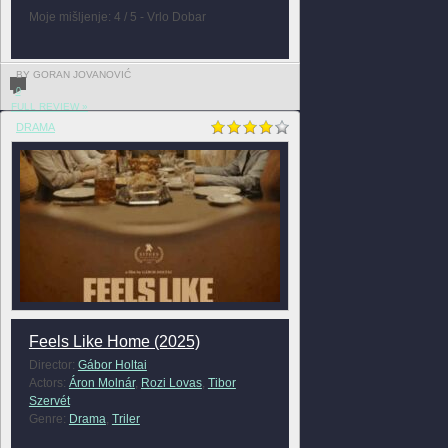
Moje mišljenje: 4 / 5 - Vrlo Dobar
BY GORAN JOVANOVIĆ
0
FULL REVIEW »
DRAMA
Feels Like Home (2025)
Director:
Gábor Holtai
Actors:
Áron Molnár
,
Rozi Lovas
,
Tibor
Szervét
Genre:
Drama
,
Triler