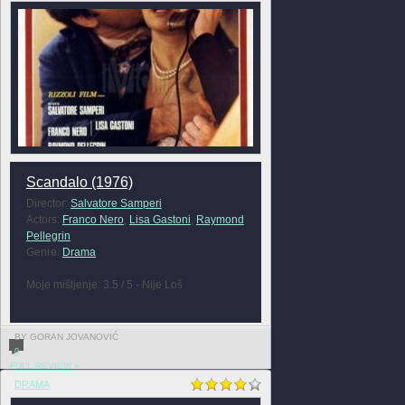
Scandalo (1976)
Director:
Salvatore Samperi
Actors:
Franco Nero
,
Lisa Gastoni
,
Raymond
Pellegrin
Genre:
Drama
Moje mišljenje: 3.5 / 5 - Nije Loš
BY GORAN JOVANOVIĆ
0
FULL REVIEW »
DRAMA