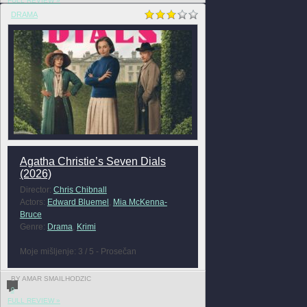
FULL REVIEW »
DRAMA
Agatha Christie’s Seven Dials
(2026)
Director:
Chris Chibnall
Actors:
Edward Bluemel
,
Mia McKenna-
Bruce
Genre:
Drama
,
Krimi
Moje mišljenje: 3 / 5 - Prosečan
BY AMAR SMAILHODZIC
0
FULL REVIEW »