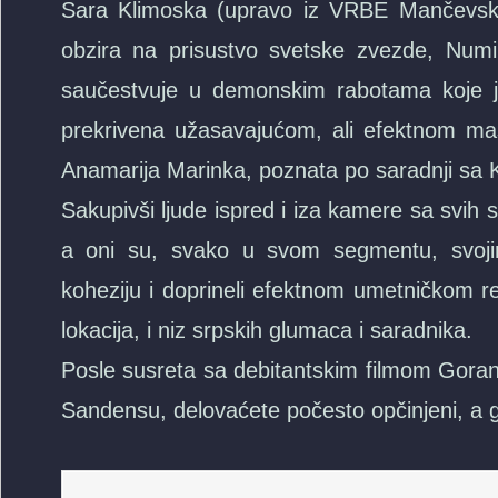
Sara Klimoska (upravo iz VRBE Mančevskog
obzira na prisustvo svetske zvezde, Numi
saučestvuje u demonskim rabotama koje joj
prekrivena užasavajućom, ali efektnom ma
Anamarija Marinka, poznata po saradnji sa
Sakupivši ljude ispred i iza kamere sa svih s
a oni su, svako u svom segmentu, svojim 
koheziju i doprineli efektnom umetničkom 
lokacija, i niz srpskih glumaca i saradnika.
Posle susreta sa debitantskim filmom Gora
Sandensu, delovaćete počesto opčinjeni, a 