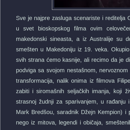
Sve je najpre zasluga scenariste i reditelj
u svet bioskopskog filma ovim celovečer
makedonski sineasta, a iz Australije su d
smešten u Makedoniju iz 19. veka. Okupio 
svih strana ćemo kasnije, ali recimo da je 
podviga sa svojom nestašnom, nervoznom 
transformacija, nalik onima iz filmova Fili
zabiti i siromašnih seljačkih imanja, koji 
strasnoj žudnji za sparivanjem, u rađanju 
Mark Bredšou, saradnik Džejn Kempion) i po
nego iz mitova, legendi i običaja, smešteni