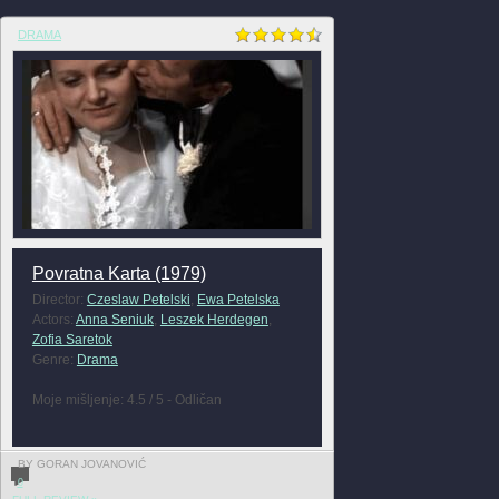
DRAMA
Povratna Karta (1979)
Director:
Czeslaw Petelski
,
Ewa Petelska
Actors:
Anna Seniuk
,
Leszek Herdegen
,
Zofia Saretok
Genre:
Drama
Moje mišljenje: 4.5 / 5 - Odličan
BY GORAN JOVANOVIĆ
0