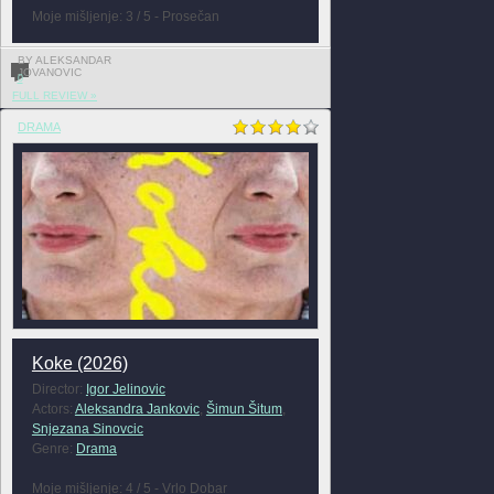
Moje mišljenje: 3 / 5 - Prosečan
BY ALEKSANDAR
JOVANOVIC
0
FULL REVIEW »
DRAMA
Koke (2026)
Director:
Igor Jelinovic
Actors:
Aleksandra Jankovic
,
Šimun Šitum
,
Snjezana Sinovcic
Genre:
Drama
Moje mišljenje: 4 / 5 - Vrlo Dobar