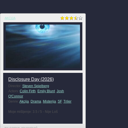
AKCIJA
Disclosure Day (2026)
Director:
Steven Spielberg
Actors:
Colin Firth
,
Emily Blunt
,
Josh
O'Connor
Genre:
Akcija
,
Drama
,
Misterija
,
SF
,
Triler
Moje mišljenje: 3.5 / 5 - Nije Loš