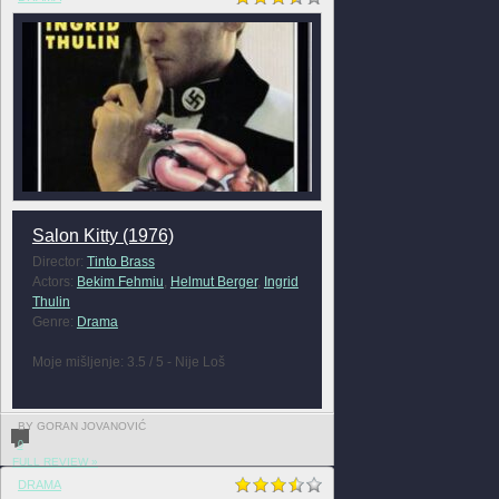
Salon Kitty (1976)
Director:
Tinto Brass
Actors:
Bekim Fehmiu
,
Helmut Berger
,
Ingrid
Thulin
Genre:
Drama
Moje mišljenje: 3.5 / 5 - Nije Loš
BY GORAN JOVANOVIĆ
0
FULL REVIEW »
DRAMA