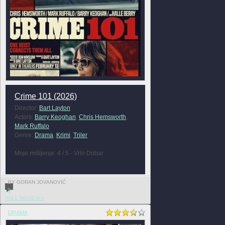
Crime 101 (2026)
Director:
Bart Layton
Actors:
Barry Keoghan
,
Chris Hemsworth
,
Mark Ruffalo
Genre:
Drama
,
Krimi
,
Triler
Moje mišljenje: 4 / 5 - Vrlo Dobar
BY GORAN JOVANOVIĆ
0
FULL REVIEW »
DRAMA