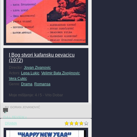
I Bog stvori kafansku pevacicu
(1972)
Director:
Jovan Zivanovic
Actors:
Lepa Lukic
,
Velimir Bata Zivojinovic
,
Vera Cukic
Genre:
Drama
,
Romansa
Moje mišljenje: 4 / 5 - Vrlo Dobar
BY GORAN JOVANOVIĆ
0
FULL REVIEW »
DRAMA