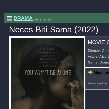
DRAMA
July 2, 2022
Neces Biti Sama (2022)
MOVIE 
Director:
Gora
Actors:
Alice 
Genre:
Dram
Moje miš
Reviewed by: