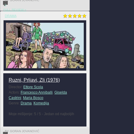
BY GORAN JOVANOVIĆ
0
FULL REVIEW »
DRAMA
Ruzni, Prljavi, Zli (1976)
Director:
Ettore Scola
Actors:
Francesco Anniballi
,
Giselda
Castrini
,
Maria Bosco
Genre:
Drama
,
Komedija
Moje mišljenje: 5 / 5 - Jedan od najboljih
BY GORAN JOVANOVIĆ