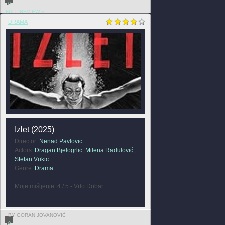
0
FULL REVIEW »
DRAMA
Izlet (2025)
Director:
Nenad Pavlovic
Actors:
Dragan Bjelogrlic
,
Milena Radulović
,
Stefan Vukic
Genre:
Drama
Moje mišljenje: 4 / 5 - Vrlo Dobar
BY GORAN JOVANOVIĆ
0