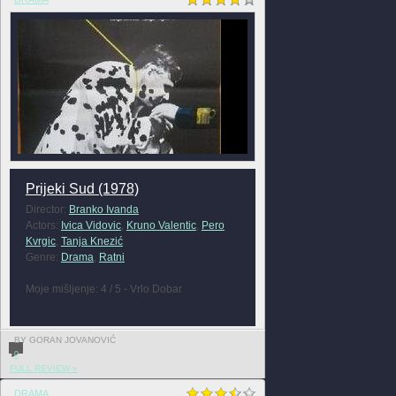
Prijeki Sud (1978)
Director:
Branko Ivanda
Actors:
Ivica Vidovic
,
Kruno Valentic
,
Pero
Kvrgic
,
Tanja Knezić
Genre:
Drama
,
Ratni
Moje mišljenje: 4 / 5 - Vrlo Dobar
BY GORAN JOVANOVIĆ
0
FULL REVIEW »
DRAMA