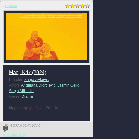
DRAMA
Macji Krik (2024)
Director:
Sanja Zivkovic
Actors:
Andrijana Djordjevic
,
Jasmin Geljo
,
Sanja Mikitisin
Genre:
Drama
Moje mišljenje: 4 / 5 - Vrlo Dobar
BY GORAN JOVANOVIĆ
0
FULL REVIEW »