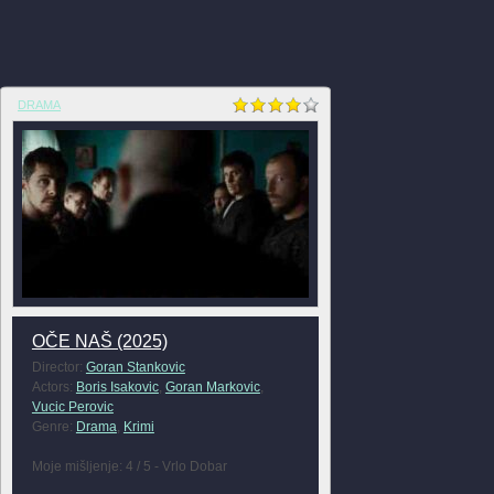
DRAMA
OČE NAŠ (2025)
Director:
Goran Stankovic
Actors:
Boris Isakovic
,
Goran Markovic
,
Vucic Perovic
Genre:
Drama
,
Krimi
Moje mišljenje: 4 / 5 - Vrlo Dobar