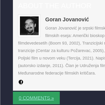
ABOUT THE AUTHOR
Goran Jovanović
Goran Jovanović je srpski filmski
filmskih eseja: Američki bioskop
filmdevedesetih (Boom 93, 2002), Tranzicijski 
tranzicije (Centar za kulturu Požarevac, 2005),
Poljski film u novom veku (Tercija, 2021). Napis
(autorsko izdanje, 2011). Član je Udruženja fi
Međunarodne federacije filmskih kritičara.
0 COMMENTS »