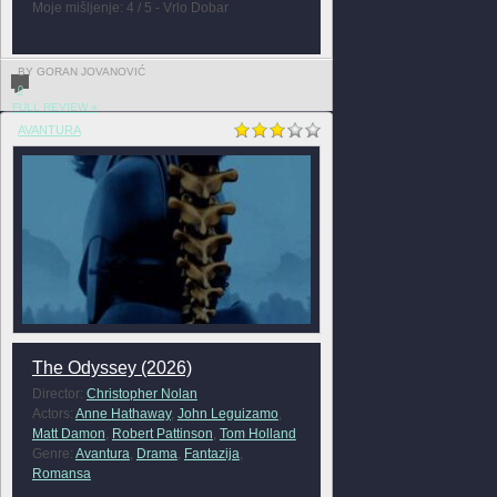
Moje mišljenje: 4 / 5 - Vrlo Dobar
BY GORAN JOVANOVIĆ
0
FULL REVIEW »
AVANTURA
The Odyssey (2026)
Director:
Christopher Nolan
Actors:
Anne Hathaway
,
John Leguizamo
,
Matt Damon
,
Robert Pattinson
,
Tom Holland
Genre:
Avantura
,
Drama
,
Fantazija
,
Romansa