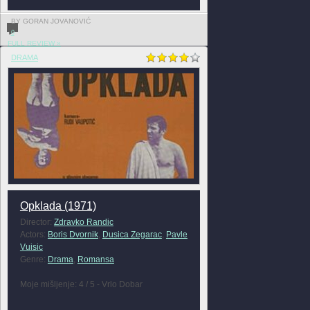
BY GORAN JOVANOVIĆ
0
FULL REVIEW »
DRAMA
Opklada (1971)
Director:
Zdravko Randic
Actors:
Boris Dvornik
,
Dusica Zegarac
,
Pavle
Vuisic
Genre:
Drama
,
Romansa
Moje mišljenje: 4 / 5 - Vrlo Dobar