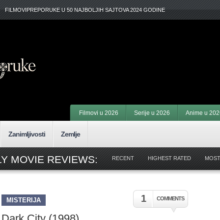
FILMOVIPREPORUKE U 50 NAJBOLJIH SAJTOVA 2024 GODINE
Filmovi u 2026
Serije u 2026
Anime u 202
Zanimljivosti
Zemlje
Y MOVIE REVIEWS:
RECENT
HIGHEST RATED
MOST
1
COMMENTS
MISTERIJA
Dark City (1998)