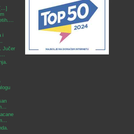
 […]
om
etih.…
 i
d…
. Jučer
 i…
nja.
o
ulogu
san
ih…
bacane
nam…
nda.