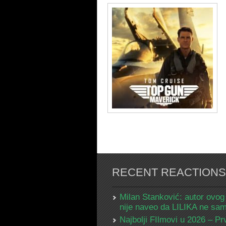
RECENT REACTIONS
Milan Stanković: autor ovog
nije naveo da LILIKA ne s
Najbolji FIlmovi u 2026 – Pr