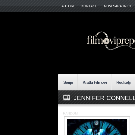
AUTORI
KONTAKT
NOVI SARADNICI
Serije
Kratki Filmovi
Reditelji
JENNIFER CONNELL
RANDOM