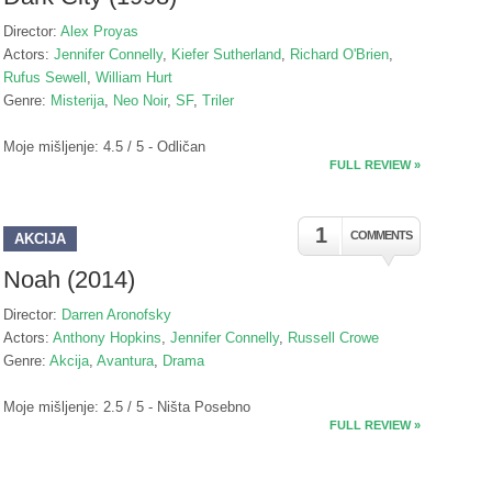
Director:
Alex Proyas
Actors:
Jennifer Connelly
,
Kiefer Sutherland
,
Richard O'Brien
,
Rufus Sewell
,
William Hurt
Genre:
Misterija
,
Neo Noir
,
SF
,
Triler
Moje mišljenje: 4.5 / 5 - Odličan
FULL REVIEW »
1
COMMENTS
AKCIJA
Noah (2014)
Director:
Darren Aronofsky
Actors:
Anthony Hopkins
,
Jennifer Connelly
,
Russell Crowe
Genre:
Akcija
,
Avantura
,
Drama
Moje mišljenje: 2.5 / 5 - Ništa Posebno
FULL REVIEW »