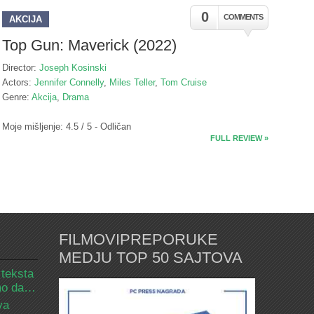
0
COMMENTS
AKCIJA
Top Gun: Maverick (2022)
Director:
Joseph Kosinski
Actors:
Jennifer Connelly
,
Miles Teller
,
Tom Cruise
Genre:
Akcija
,
Drama
Moje mišljenje: 4.5 / 5 - Odličan
FULL REVIEW »
FILMOVIPREPORUKE
MEDJU TOP 50 SAJTOVA
 teksta
amo da…
va