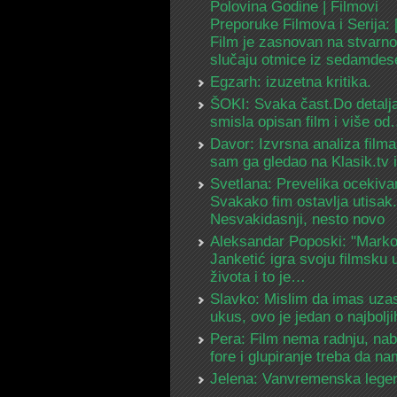
Polovina Godine | Filmovi
Preporuke Filmova i Serija:
Film je zasnovan na stvarn
slučaju otmice iz sedamdes
Egzarh: izuzetna kritika.
ŠOKI: Svaka čast.Do detalja
smisla opisan film i više o
Davor: Izvrsna analiza filma
sam ga gledao na Klasik.tv
Svetlana: Prevelika ocekiva
Svakako fim ostavlja utisak.
Nesvakidasnji, nesto novo
Aleksandar Poposki: "Mark
Janketić igra svoju filmsku 
života i to je…
Slavko: Mislim da imas uza
ukus, ovo je jedan o najbolj
Pera: Film nema radnju, na
fore i glupiranje treba da 
Jelena: Vanvremenska lege