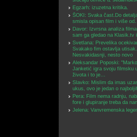
Egzarh: izuzetna kritika.
ŠOKI: Svaka čast.Do detalja
smisla opisan film i više o
Davor: Izvrsna analiza filma
sam ga gledao na Klasik.tv
Svetlana: Prevelika ocekiva
Svakako fim ostavlja utisak.
Nesvakidasnji, nesto novo
Aleksandar Poposki: "Mark
Janketić igra svoju filmsku 
života i to je…
Slavko: Mislim da imas uza
ukus, ovo je jedan o najbolj
Pera: Film nema radnju, na
fore i glupiranje treba da 
Jelena: Vanvremenska lege