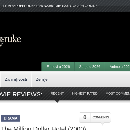
FILMOVIPREPORUKE U 50 NAJBOLJIH SAJTOVA 2024 GODINE
Filmovi u 2026
Serije u 2026
Anime u 202
Zanimljivosti
Zemlje
VIE REVIEWS:
RECENT
HIGHEST RATED
MOST COMME
0
COMMENTS
DRAMA
The Million Dollar Hotel (2000)