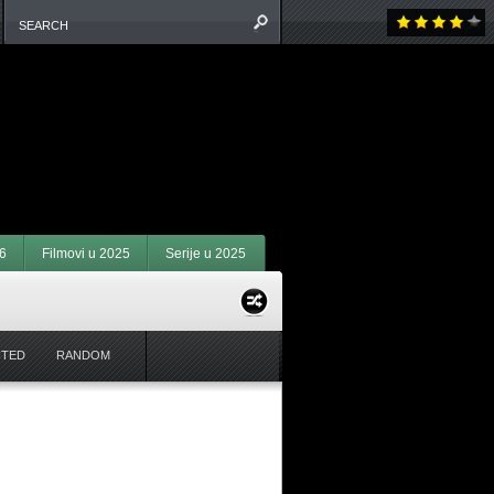
6
Filmovi u 2025
Serije u 2025
NTED
RANDOM