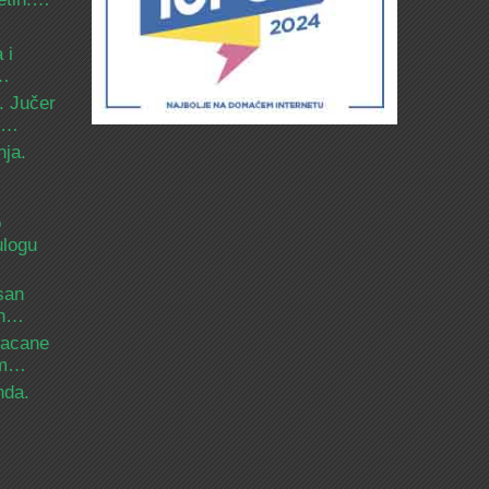
 i
d…
. Jučer
 i…
nja.
o
ulogu
san
ih…
bacane
nam…
nda.