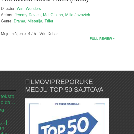
Director:
Wim Wenders
Actors:
Jeremy Davies
,
Mel Gibson
,
Milla Jovovich
Genre:
Drama
,
Misterija
,
Triler
Moje mišljenje: 4 / 5 - Vrlo Dobar
FULL REVIEW »
FILMOVIPREPORUKE
MEDJU TOP 50 SAJTOVA
 teksta
amo da…
va
 […]
om
etih.…